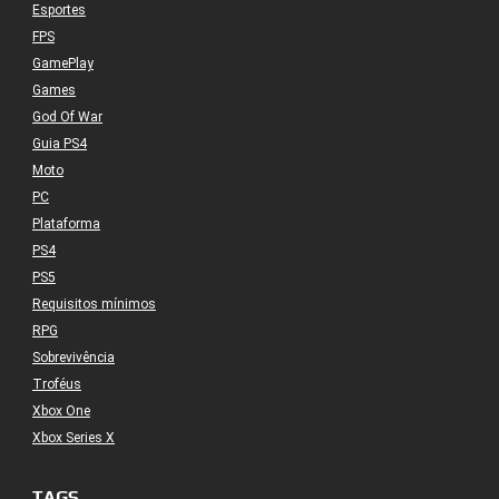
Esportes
FPS
GamePlay
Games
God Of War
Guia PS4
Moto
PC
Plataforma
PS4
PS5
Requisitos mínimos
RPG
Sobrevivência
Troféus
Xbox One
Xbox Series X
TAGS