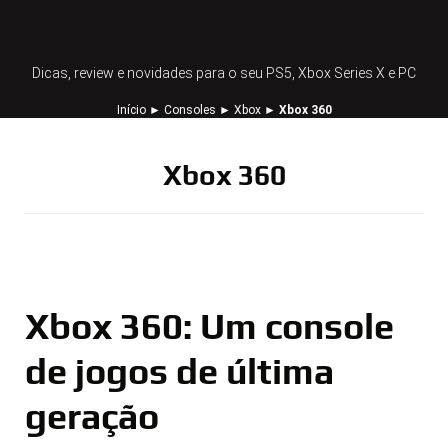
Dicas, review e novidades para o seu PS5, Xbox Series X e PC
Início
►
Consoles
►
Xbox
►
Xbox 360
Xbox 360
Xbox 360: Um console
de jogos de última
geração