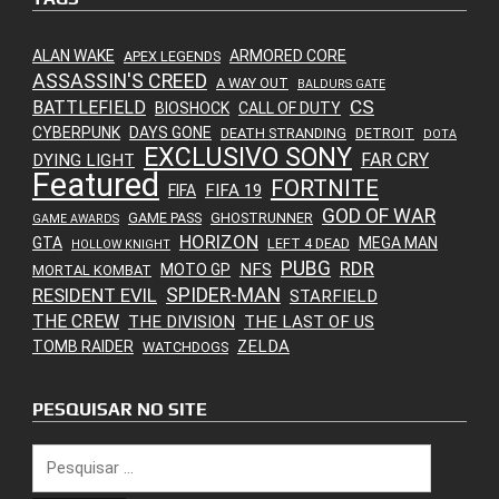
ALAN WAKE
ARMORED CORE
APEX LEGENDS
ASSASSIN'S CREED
A WAY OUT
BALDURS GATE
CS
BATTLEFIELD
BIOSHOCK
CALL OF DUTY
CYBERPUNK
DAYS GONE
DEATH STRANDING
DETROIT
DOTA
EXCLUSIVO SONY
FAR CRY
DYING LIGHT
Featured
FORTNITE
FIFA 19
FIFA
GOD OF WAR
GAME PASS
GHOSTRUNNER
GAME AWARDS
HORIZON
GTA
MEGA MAN
LEFT 4 DEAD
HOLLOW KNIGHT
PUBG
RDR
NFS
MOTO GP
MORTAL KOMBAT
SPIDER-MAN
RESIDENT EVIL
STARFIELD
THE CREW
THE DIVISION
THE LAST OF US
ZELDA
TOMB RAIDER
WATCHDOGS
PESQUISAR NO SITE
Pesquisar
por: