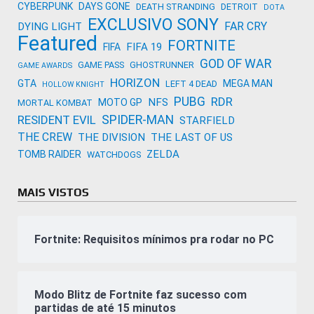
CYBERPUNK
DAYS GONE
DEATH STRANDING
DETROIT
DOTA
EXCLUSIVO SONY
FAR CRY
DYING LIGHT
Featured
FORTNITE
FIFA 19
FIFA
GOD OF WAR
GAME PASS
GHOSTRUNNER
GAME AWARDS
HORIZON
GTA
MEGA MAN
LEFT 4 DEAD
HOLLOW KNIGHT
PUBG
RDR
NFS
MOTO GP
MORTAL KOMBAT
SPIDER-MAN
RESIDENT EVIL
STARFIELD
THE CREW
THE DIVISION
THE LAST OF US
ZELDA
TOMB RAIDER
WATCHDOGS
MAIS VISTOS
Fortnite: Requisitos mínimos pra rodar no PC
Modo Blitz de Fortnite faz sucesso com
partidas de até 15 minutos