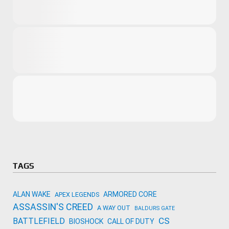
Microsoft
Amazon
Novidades
primeira ví
para compr
Activision
TAGS
ALAN WAKE
ARMORED CORE
APEX LEGENDS
ASSASSIN'S CREED
A WAY OUT
BALDURS GATE
CS
BATTLEFIELD
BIOSHOCK
CALL OF DUTY