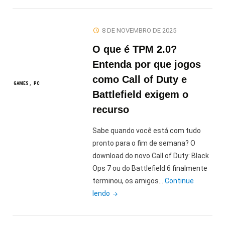
Os
jogos
8 DE NOVEMBRO DE 2025
de
O que é TPM 2.0?
PC
e
Entenda por que jogos
Consoles
como Call of Duty e
,
GAMES
PC
que
Battlefield exigem o
abrem
recurso
o
ano
Sabe quando você está com tudo
em
pronto para o fim de semana? O
Janeiro
download do novo Call of Duty: Black
de
Ops 7 ou do Battlefield 6 finalmente
2026"
terminou, os amigos…
Continue
"O
lendo
que
é