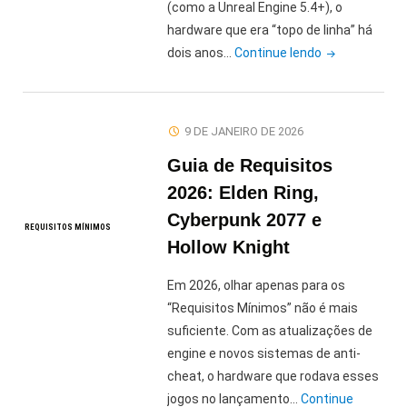
para
(como a Unreal Engine 5.4+), o
2026?"
hardware que era “topo de linha” há
"Guia
dois anos…
Continue lendo
de
Upgrade:
Melhores
9 DE JANEIRO DE 2026
SSDs
Guia de Requisitos
NVMe
e
2026: Elden Ring,
Processadore
Cyberpunk 2077 e
REQUISITOS MÍNIMOS
Ryzen
Hollow Knight
para
2026"
Em 2026, olhar apenas para os
“Requisitos Mínimos” não é mais
suficiente. Com as atualizações de
engine e novos sistemas de anti-
cheat, o hardware que rodava esses
jogos no lançamento…
Continue