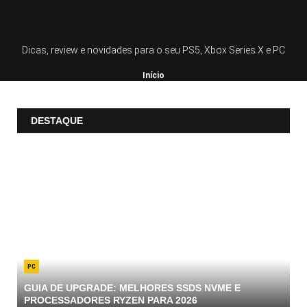
Dicas, review e novidades para o seu PS5, Xbox Series X e PC
Início
DESTAQUE
PC
GUIA DE UPGRADE: MELHORES SSDS NVME E
PROCESSADORES RYZEN PARA 2026