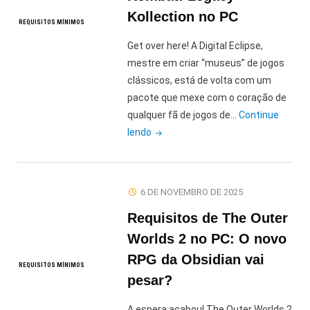
no
Kollection no PC
REQUISITOS MÍNIMOS
PC"
Get over here! A Digital Eclipse,
mestre em criar “museus” de jogos
clássicos, está de volta com um
pacote que mexe com o coração de
qualquer fã de jogos de…
Continue
"Requisitos
lendo
de
Mortal
Kombat:
6 DE NOVEMBRO DE 2025
Legacy
Requisitos de The Outer
Kollection
no
Worlds 2 no PC: O novo
PC"
RPG da Obsidian vai
REQUISITOS MÍNIMOS
pesar?
A espera acabou! The Outer Worlds 2