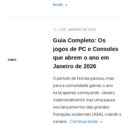
"Guia
lendo
de
Requisitos
2026:
3 DE JANEIRO DE 2026
Elden
Guia Completo: Os
Ring,
Cyberpunk
jogos de PC e Consoles
2077
que abrem o ano em
GAMES
e
Janeiro de 2026
Hollow
Knight"
O período de festas passou, mas
para a comunidade gamer, o ano
está apenas começando. Janeiro
tradicionalmente traz uma pausa
nos lançamentos das grandes
franquias ocidentais (AAA), criando o
"Guia
cenário…
Continue lendo
Completo: