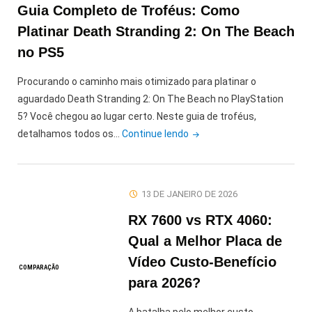
Guia Completo de Troféus: Como
Platinar Death Stranding 2: On The Beach
no PS5
Procurando o caminho mais otimizado para platinar o
aguardado Death Stranding 2: On The Beach no PlayStation
5? Você chegou ao lugar certo. Neste guia de troféus,
"Guia
detalhamos todos os…
Continue lendo
Completo
de
Troféus:
13 DE JANEIRO DE 2026
Como
RX 7600 vs RTX 4060:
Platinar
Death
Qual a Melhor Placa de
Stranding
Vídeo Custo-Benefício
COMPARAÇÃO
2:
para 2026?
On
The