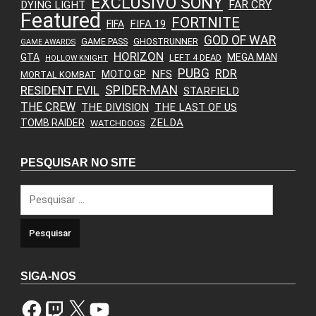
EXCLUSIVO SONY
FAR CRY
DYING LIGHT
Featured
FORTNITE
FIFA 19
FIFA
GOD OF WAR
GAME PASS
GHOSTRUNNER
GAME AWARDS
HORIZON
GTA
MEGA MAN
LEFT 4 DEAD
HOLLOW KNIGHT
PUBG
RDR
NFS
MOTO GP
MORTAL KOMBAT
SPIDER-MAN
RESIDENT EVIL
STARFIELD
THE CREW
THE DIVISION
THE LAST OF US
ZELDA
TOMB RAIDER
WATCHDOGS
PESQUISAR NO SITE
Pesquisar
por:
SIGA-NOS
Facebook
Twitch
X
YouTube