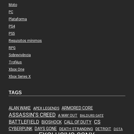
Moto
PC
Plataforma
PS4
PS5
Requisitos mínimos
RPG
Sobrevivência
Troféus
Xbox One
Xbox Series X
TAGS
ALAN WAKE
ARMORED CORE
APEX LEGENDS
ASSASSIN'S CREED
A WAY OUT
BALDURS GATE
CS
BATTLEFIELD
BIOSHOCK
CALL OF DUTY
CYBERPUNK
DAYS GONE
DEATH STRANDING
DETROIT
DOTA