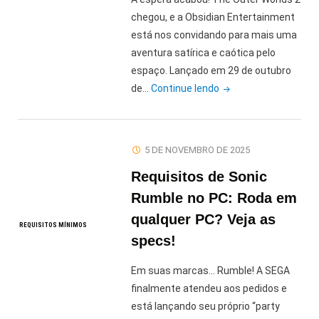
chegou, e a Obsidian Entertainment
está nos convidando para mais uma
aventura satírica e caótica pelo
espaço. Lançado em 29 de outubro
"Requisitos
de…
Continue lendo
de
The
Outer
5 DE NOVEMBRO DE 2025
Worlds
Requisitos de Sonic
2
no
Rumble no PC: Roda em
PC:
qualquer PC? Veja as
REQUISITOS MÍNIMOS
O
specs!
novo
RPG
Em suas marcas… Rumble! A SEGA
da
finalmente atendeu aos pedidos e
Obsidian
está lançando seu próprio “party