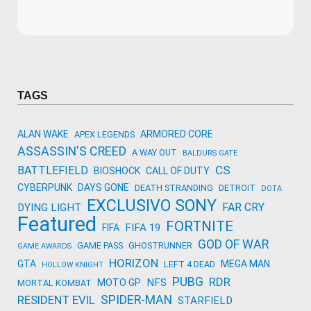
Microsoft
Amazon
Novidades
primeira ví
para compr
Activision
TAGS
ALAN WAKE
ARMORED CORE
APEX LEGENDS
ASSASSIN'S CREED
A WAY OUT
BALDURS GATE
CS
BATTLEFIELD
BIOSHOCK
CALL OF DUTY
CYBERPUNK
DAYS GONE
DEATH STRANDING
DETROIT
DOTA
EXCLUSIVO SONY
FAR CRY
DYING LIGHT
Featured
FORTNITE
FIFA 19
FIFA
GOD OF WAR
GAME PASS
GHOSTRUNNER
GAME AWARDS
HORIZON
GTA
MEGA MAN
LEFT 4 DEAD
HOLLOW KNIGHT
PUBG
RDR
NFS
MOTO GP
MORTAL KOMBAT
SPIDER-MAN
RESIDENT EVIL
STARFIELD