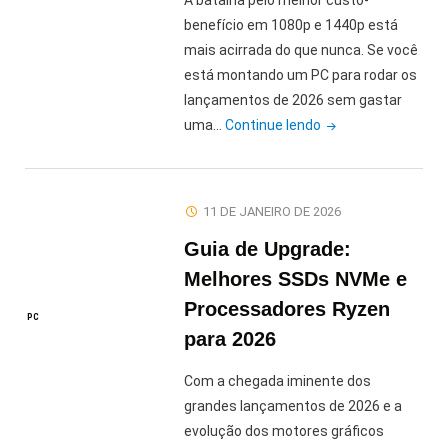
A batalha pelo melhor custo-
Beach
benefício em 1080p e 1440p está
no
mais acirrada do que nunca. Se você
PS5"
está montando um PC para rodar os
lançamentos de 2026 sem gastar
"RX
uma…
Continue lendo
7600
vs
RTX
11 DE JANEIRO DE 2026
4060:
Guia de Upgrade:
Qual
a
Melhores SSDs NVMe e
Melhor
Processadores Ryzen
PC
Placa
para 2026
de
Vídeo
Com a chegada iminente dos
Custo-
grandes lançamentos de 2026 e a
Benefício
evolução dos motores gráficos