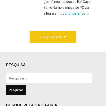
vai
game” nos moldes de Fall Guys.
pesar?"
Sonic Rumble chega ao PC via
"Requisitos
Steam em…
Continue lendo
de
Sonic
Rumble
Navegação
no
MAIS ANTIGOS
por
PC:
Roda
posts
em
qualquer
PESQUISA
PC?
Veja
Pesquisar
as
por:
specs!"
BUSQUE PELA CATEGORIA