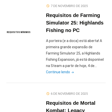
TPM
7 DE NOVEMBRO DE 2025
2.0?
Requisitos de Farming
Entenda
por
Simulator 25: Highlands
que
Fishing no PC
REQUISITOS MÍNIMOS
jogos
como
A porteira (e a doca) está aberta! A
Call
primeira grande expansão de
of
Farming Simulator 25, a Highlands
Duty
Fishing Expansion, já está disponível
e
na Steam a partir de hoje, 4 de…
Battlefield
"Requisitos
Continue lendo
exigem
de
o
Farming
recurso"
Simulator
6 DE NOVEMBRO DE 2025
25:
Requisitos de Mortal
Highlands
Fishing
Kombat: Legacy