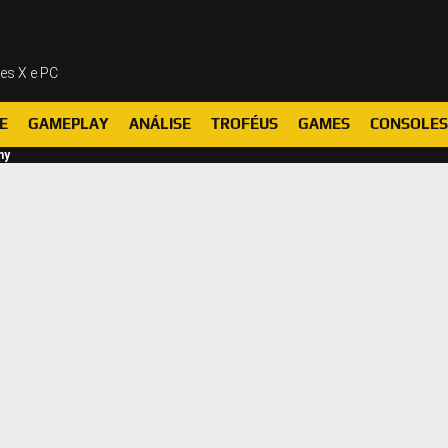
ies X e PC
E
GAMEPLAY
ANÁLISE
TROFÉUS
GAMES
CONSOLES
ny