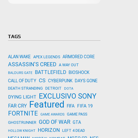
Microso
Amazon
Novidades
primeira
para co
Activisi
TAGS
ALAN WAKE
ARMORED CORE
APEX LEGENDS
ASSASSIN'S CREED
A WAY OUT
BATTLEFIELD
BIOSHOCK
BALDURS GATE
CS
CALL OF DUTY
CYBERPUNK
DAYS GONE
DEATH STRANDING
DETROIT
DOTA
EXCLUSIVO SONY
DYING LIGHT
Featured
FAR CRY
FIFA 19
FIFA
FORTNITE
GAME PASS
GAME AWARDS
GOD OF WAR
GTA
GHOSTRUNNER
HORIZON
LEFT 4 DEAD
HOLLOW KNIGHT