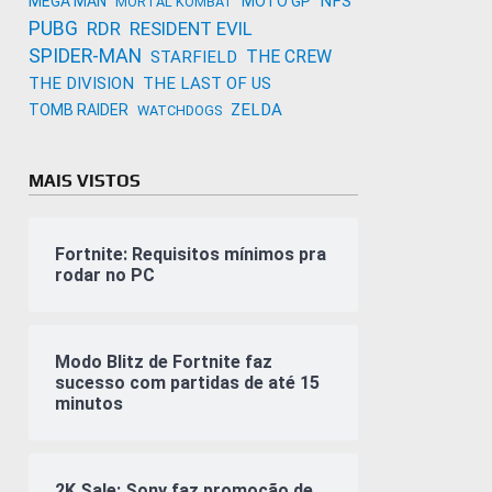
NFS
MEGA MAN
MOTO GP
MORTAL KOMBAT
PUBG
RDR
RESIDENT EVIL
SPIDER-MAN
THE CREW
STARFIELD
THE DIVISION
THE LAST OF US
ZELDA
TOMB RAIDER
WATCHDOGS
MAIS VISTOS
Fortnite: Requisitos mínimos pra
rodar no PC
Modo Blitz de Fortnite faz
sucesso com partidas de até 15
minutos
2K Sale: Sony faz promoção de