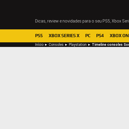
Dicas, review e novidades para o seu PS5, Xbox Ser
PS5
XBOX SERIES X
PC
PS4
XBOX ON
Início
►
Consoles
►
Playstation
►
Timeline consoles So