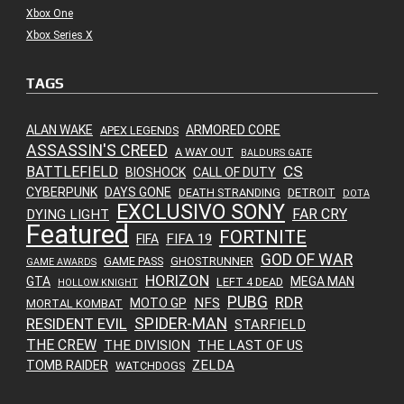
Xbox One
Xbox Series X
TAGS
ALAN WAKE
ARMORED CORE
APEX LEGENDS
ASSASSIN'S CREED
A WAY OUT
BALDURS GATE
CS
BATTLEFIELD
BIOSHOCK
CALL OF DUTY
CYBERPUNK
DAYS GONE
DEATH STRANDING
DETROIT
DOTA
EXCLUSIVO SONY
FAR CRY
DYING LIGHT
Featured
FORTNITE
FIFA 19
FIFA
GOD OF WAR
GAME PASS
GHOSTRUNNER
GAME AWARDS
HORIZON
GTA
MEGA MAN
LEFT 4 DEAD
HOLLOW KNIGHT
PUBG
RDR
NFS
MOTO GP
MORTAL KOMBAT
SPIDER-MAN
RESIDENT EVIL
STARFIELD
THE CREW
THE DIVISION
THE LAST OF US
ZELDA
TOMB RAIDER
WATCHDOGS