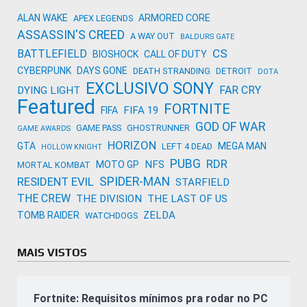
ALAN WAKE
ARMORED CORE
APEX LEGENDS
ASSASSIN'S CREED
A WAY OUT
BALDURS GATE
CS
BATTLEFIELD
BIOSHOCK
CALL OF DUTY
CYBERPUNK
DAYS GONE
DEATH STRANDING
DETROIT
DOTA
EXCLUSIVO SONY
FAR CRY
DYING LIGHT
Featured
FORTNITE
FIFA 19
FIFA
GOD OF WAR
GAME PASS
GHOSTRUNNER
GAME AWARDS
HORIZON
GTA
MEGA MAN
LEFT 4 DEAD
HOLLOW KNIGHT
PUBG
RDR
NFS
MOTO GP
MORTAL KOMBAT
SPIDER-MAN
RESIDENT EVIL
STARFIELD
THE CREW
THE DIVISION
THE LAST OF US
ZELDA
TOMB RAIDER
WATCHDOGS
MAIS VISTOS
Fortnite: Requisitos mínimos pra rodar no PC