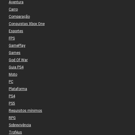
Aventura
Carro
Comparação
Conquistas Xbox One
Esportes
FPS
GamePlay
Games
God Of War
Guia PS4
Moto
PC
Plataforma
PS4
PS5
Requisitos mínimos
RPG
Sobrevivência
Troféus