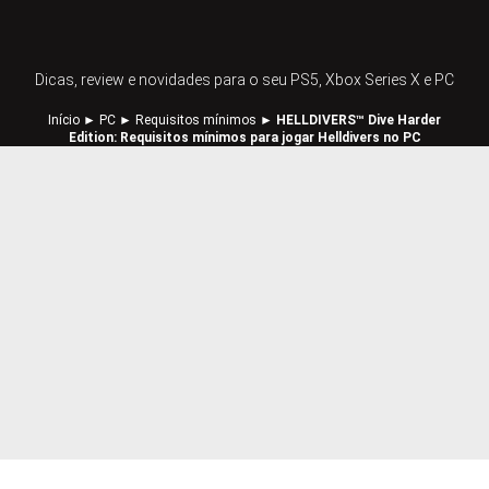
Dicas, review e novidades para o seu PS5, Xbox Series X e PC
Início
►
PC
►
Requisitos mínimos
►
HELLDIVERS™ Dive Harder
Edition: Requisitos mínimos para jogar Helldivers no PC