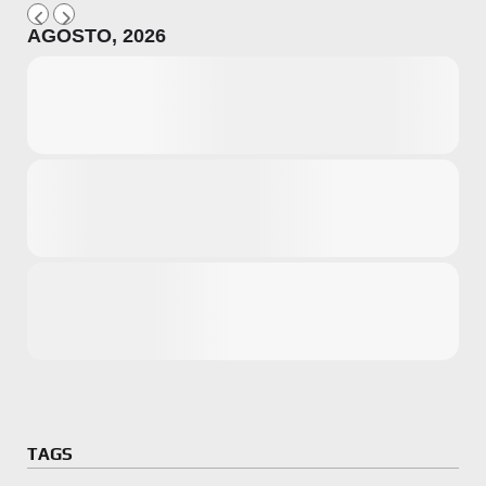
AGOSTO, 2026
Microsoft
Amazon
Novidades
primeira ví
para compr
Activision
TAGS