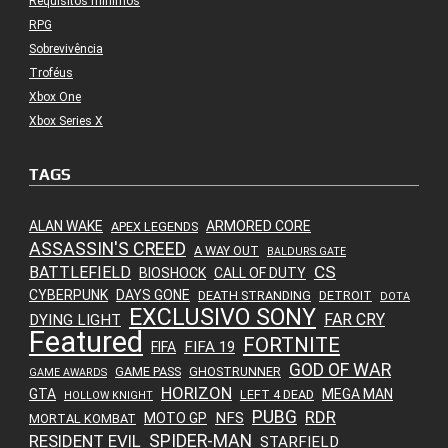
Requisitos mínimos
RPG
Sobrevivência
Troféus
Xbox One
Xbox Series X
TAGS
ALAN WAKE
ARMORED CORE
APEX LEGENDS
ASSASSIN'S CREED
A WAY OUT
BALDURS GATE
CS
BATTLEFIELD
BIOSHOCK
CALL OF DUTY
CYBERPUNK
DAYS GONE
DEATH STRANDING
DETROIT
DOTA
EXCLUSIVO SONY
FAR CRY
DYING LIGHT
Featured
FORTNITE
FIFA 19
FIFA
GOD OF WAR
GAME PASS
GHOSTRUNNER
GAME AWARDS
HORIZON
GTA
MEGA MAN
LEFT 4 DEAD
HOLLOW KNIGHT
PUBG
RDR
NFS
MOTO GP
MORTAL KOMBAT
SPIDER-MAN
RESIDENT EVIL
STARFIELD