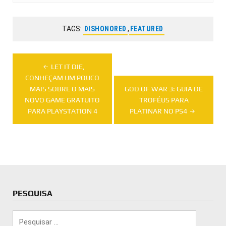
TAGS:
DISHONORED
,
FEATURED
Navegação
LET IT DIE,
de
CONHEÇAM UM POUCO
MAIS SOBRE O MAIS
GOD OF WAR 3: GUIA DE
Post
NOVO GAME GRATUITO
TROFÉUS PARA
PARA PLAYSTATION 4
PLATINAR NO PS4
PESQUISA
Pesquisar