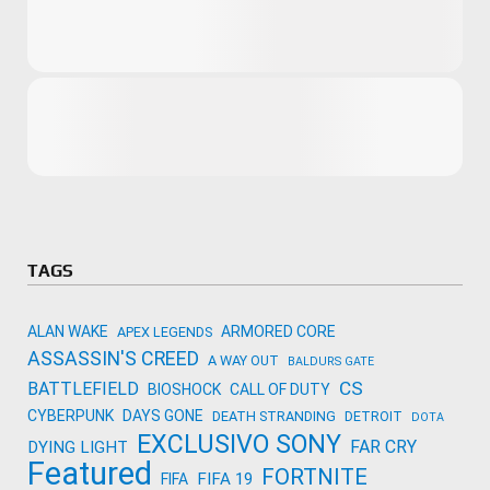
Microsoft
Amazon
Novidades
primeira ví
para compr
Activision
TAGS
ALAN WAKE
ARMORED CORE
APEX LEGENDS
ASSASSIN'S CREED
A WAY OUT
BALDURS GATE
CS
BATTLEFIELD
BIOSHOCK
CALL OF DUTY
CYBERPUNK
DAYS GONE
DEATH STRANDING
DETROIT
DOTA
EXCLUSIVO SONY
FAR CRY
DYING LIGHT
Featured
FORTNITE
FIFA 19
FIFA