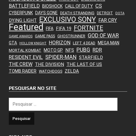
CS
BATTLEFIELD
BIOSHOCK
CALL OF DUTY
CYBERPUNK
DAYS GONE
DEATH STRANDING
DETROIT
DOTA
EXCLUSIVO SONY
FAR CRY
DYING LIGHT
Featured
FORTNITE
FIFA 19
FIFA
GOD OF WAR
GAME PASS
GHOSTRUNNER
GAME AWARDS
HORIZON
GTA
MEGA MAN
LEFT 4 DEAD
HOLLOW KNIGHT
PUBG
RDR
NFS
MOTO GP
MORTAL KOMBAT
SPIDER-MAN
RESIDENT EVIL
STARFIELD
THE CREW
THE DIVISION
THE LAST OF US
ZELDA
TOMB RAIDER
WATCHDOGS
PESQUISAR NO SITE
Pesquisar
por: