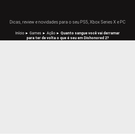
Dicas, review e novidades para o seu PS5, Xbox Series X e PC
Início
►
Games
►
Ação
►
Quanto sangue você vai derramar
para ter de volta o que é seu em Dishonored 2?