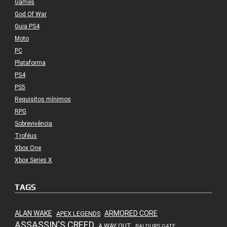
Games
God Of War
Guia PS4
Moto
PC
Plataforma
PS4
PS5
Requisitos mínimos
RPG
Sobrevivência
Troféus
Xbox One
Xbox Series X
TAGS
ALAN WAKE
ARMORED CORE
APEX LEGENDS
ASSASSIN'S CREED
A WAY OUT
BALDURS GATE