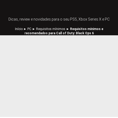
Dicas, review e novidades para o seu PS5, Xbox Series X e PC
Início
►
PC
►
Requisitos mínimos
►
Requisitos mínimos e
recomendados para Call of Duty: Black Ops 6