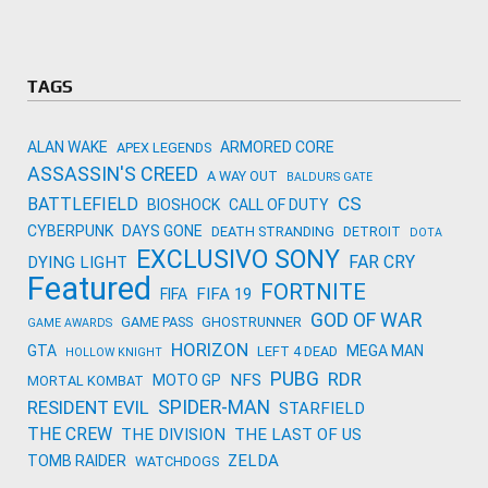
Amazon
Novidades
primeira ví
para compr
Activision
TAGS
ALAN WAKE
ARMORED CORE
APEX LEGENDS
ASSASSIN'S CREED
A WAY OUT
BALDURS GATE
CS
BATTLEFIELD
BIOSHOCK
CALL OF DUTY
CYBERPUNK
DAYS GONE
DEATH STRANDING
DETROIT
DOTA
EXCLUSIVO SONY
FAR CRY
DYING LIGHT
Featured
FORTNITE
FIFA 19
FIFA
GOD OF WAR
GAME PASS
GHOSTRUNNER
GAME AWARDS
HORIZON
GTA
MEGA MAN
LEFT 4 DEAD
HOLLOW KNIGHT
PUBG
RDR
NFS
MOTO GP
MORTAL KOMBAT
SPIDER-MAN
RESIDENT EVIL
STARFIELD
THE CREW
THE DIVISION
THE LAST OF US
ZELDA
TOMB RAIDER
WATCHDOGS