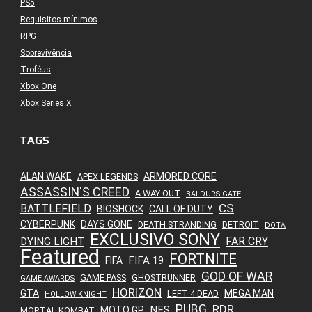
PS5
Requisitos mínimos
RPG
Sobrevivência
Troféus
Xbox One
Xbox Series X
TAGS
ALAN WAKE
ARMORED CORE
APEX LEGENDS
ASSASSIN'S CREED
A WAY OUT
BALDURS GATE
CS
BATTLEFIELD
BIOSHOCK
CALL OF DUTY
CYBERPUNK
DAYS GONE
DEATH STRANDING
DETROIT
DOTA
EXCLUSIVO SONY
FAR CRY
DYING LIGHT
Featured
FORTNITE
FIFA 19
FIFA
GOD OF WAR
GAME PASS
GHOSTRUNNER
GAME AWARDS
HORIZON
GTA
MEGA MAN
LEFT 4 DEAD
HOLLOW KNIGHT
PUBG
RDR
NFS
MOTO GP
MORTAL KOMBAT