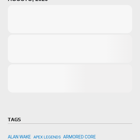
Microsoft
Amazon
Novidades
primeira ví
para compr
Activision
TAGS
ALAN WAKE
ARMORED CORE
APEX LEGENDS