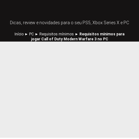
Dicas, review e novidades para o seu PS5, Xbox Series X e PC
Início
►
PC
►
Requisitos mínimos
►
Requisitos mínimos para
jogar Call of Duty Modern Warfare 3 no PC