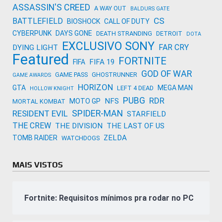
ASSASSIN'S CREED
A WAY OUT
BALDURS GATE
CS
BATTLEFIELD
BIOSHOCK
CALL OF DUTY
CYBERPUNK
DAYS GONE
DEATH STRANDING
DETROIT
DOTA
EXCLUSIVO SONY
FAR CRY
DYING LIGHT
Featured
FORTNITE
FIFA 19
FIFA
GOD OF WAR
GAME PASS
GHOSTRUNNER
GAME AWARDS
HORIZON
GTA
MEGA MAN
LEFT 4 DEAD
HOLLOW KNIGHT
PUBG
RDR
NFS
MOTO GP
MORTAL KOMBAT
SPIDER-MAN
RESIDENT EVIL
STARFIELD
THE CREW
THE DIVISION
THE LAST OF US
ZELDA
TOMB RAIDER
WATCHDOGS
MAIS VISTOS
Fortnite: Requisitos mínimos pra rodar no PC