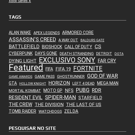
Xbox Series X
TAGS
ALAN WAKE
ARMORED CORE
APEX LEGENDS
ASSASSIN'S CREED
A WAY OUT
BALDURS GATE
CS
BATTLEFIELD
BIOSHOCK
CALL OF DUTY
CYBERPUNK
DAYS GONE
DEATH STRANDING
DETROIT
DOTA
EXCLUSIVO SONY
FAR CRY
DYING LIGHT
Featured
FORTNITE
FIFA 19
FIFA
GOD OF WAR
GAME PASS
GHOSTRUNNER
GAME AWARDS
HORIZON
GTA
MEGA MAN
LEFT 4 DEAD
HOLLOW KNIGHT
PUBG
RDR
NFS
MOTO GP
MORTAL KOMBAT
SPIDER-MAN
RESIDENT EVIL
STARFIELD
THE CREW
THE DIVISION
THE LAST OF US
ZELDA
TOMB RAIDER
WATCHDOGS
PESQUISAR NO SITE