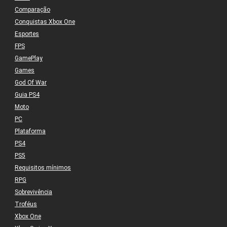
Comparação
Conquistas Xbox One
Esportes
FPS
GamePlay
Games
God Of War
Guia PS4
Moto
PC
Plataforma
PS4
PS5
Requisitos mínimos
RPG
Sobrevivência
Troféus
Xbox One