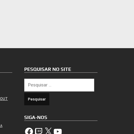
PESQUISAR NO SITE
Pesquisar
por:
 OUT
SIGA-NOS
TA
Facebook
Twitch
X
YouTube