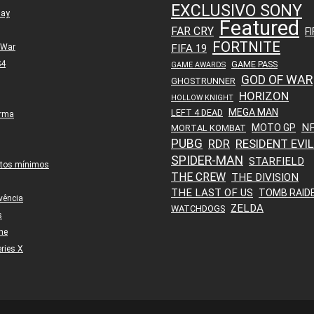
EXCLUSIVO SONY
lay
Featured
FAR CRY
FI
FORTNITE
 War
FIFA 19
S4
GAME PASS
GAME AWARDS
GOD OF WAR
GHOSTRUNNER
HORIZON
HOLLOW KNIGHT
MEGA MAN
LEFT 4 DEAD
orma
N
MOTO GP
MORTAL KOMBAT
PUBG
RDR
RESIDENT EVIL
SPIDER-MAN
STARFIELD
itos mínimos
THE CREW
THE DIVISION
THE LAST OF US
TOMB RAID
vência
ZELDA
WATCHDOGS
s
ne
ries X