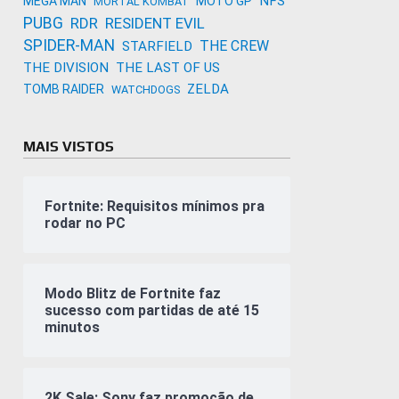
NFS
MEGA MAN
MOTO GP
MORTAL KOMBAT
PUBG
RDR
RESIDENT EVIL
SPIDER-MAN
THE CREW
STARFIELD
THE DIVISION
THE LAST OF US
ZELDA
TOMB RAIDER
WATCHDOGS
MAIS VISTOS
Fortnite: Requisitos mínimos pra
rodar no PC
Modo Blitz de Fortnite faz
sucesso com partidas de até 15
minutos
2K Sale: Sony faz promoção de