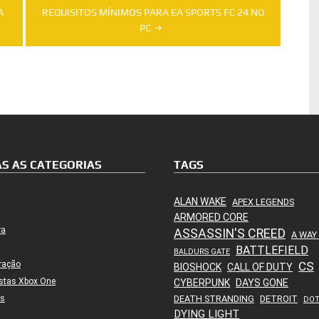
A
REQUISITOS MÍNIMOS PARA EA SPORTS FC 24 NO
PC
S AS CATEGORIAS
TAGS
ALAN WAKE
APEX LEGENDS
ARMORED CORE
ra
ASSASSIN'S CREED
A WAY
BATTLEFIELD
BALDURS GATE
ração
CS
BIOSHOCK
CALL OF DUTY
stas Xbox One
CYBERPUNK
DAYS GONE
es
DEATH STRANDING
DETROIT
DO
DYING LIGHT