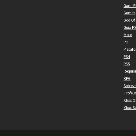
GameP
Games
God Of
Guia P
Moto
PC
Plataf
PS4
PS5
Requis
RPG
Sobrevi
Troféu
Xbox O
Xbox Se