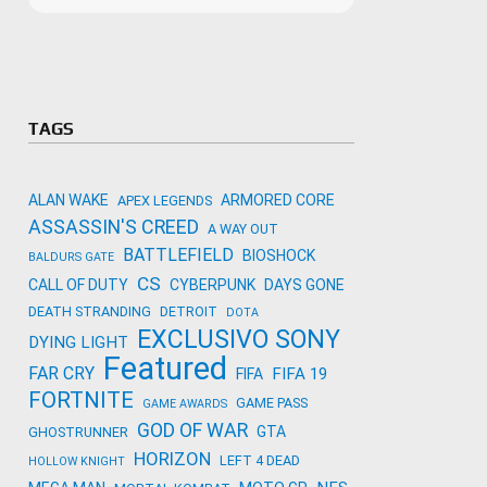
Microso
Amazon
Novidades
primeira
para co
Activisi
TAGS
ALAN WAKE
ARMORED CORE
APEX LEGENDS
ASSASSIN'S CREED
A WAY OUT
BATTLEFIELD
BIOSHOCK
BALDURS GATE
CS
CALL OF DUTY
CYBERPUNK
DAYS GONE
DEATH STRANDING
DETROIT
DOTA
EXCLUSIVO SONY
DYING LIGHT
Featured
FAR CRY
FIFA 19
FIFA
FORTNITE
GAME PASS
GAME AWARDS
GOD OF WAR
GTA
GHOSTRUNNER
HORIZON
LEFT 4 DEAD
HOLLOW KNIGHT