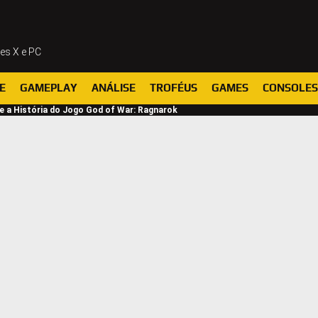
ies X e PC
E
GAMEPLAY
ANÁLISE
TROFÉUS
GAMES
CONSOLES
e a História do Jogo God of War: Ragnarok