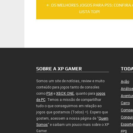
Navegação
OS MELHORES JOGOS PARA PS5: CONFIRA 
de
LISTA TOP!
Post
SOBRE A XP GAMER
TODA
Somos um site de notícias, review e muito
Ação
conteúdo para jogos tanto de consoles
Análise
como
PS4
e
XBOX ONE
, quanto para
jogos
Aventu
de PC
. Temos a missão de compartilhar
Carro
tudo o que conseguirmos em relação ao
Compa
jogos que gostamos (Todos) =). Espero que
Conqui
gostem, acessem a nossa página de “
Quem
Esport
Somos
” e saibam um pouco mais sobre o XP
Gamer.
FPS