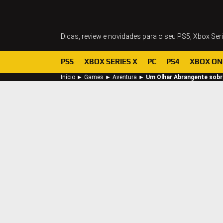
Dicas, review e novidades para o seu PS5, Xbox Ser
PS5
XBOX SERIES X
PC
PS4
XBOX ON
Início
►
Games
►
Aventura
►
Um Olhar Abrangente sobr