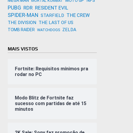
NFS
MEGA MAN
MOTO GP
MORTAL KOMBAT
PUBG
RDR
RESIDENT EVIL
SPIDER-MAN
THE CREW
STARFIELD
THE DIVISION
THE LAST OF US
ZELDA
TOMB RAIDER
WATCHDOGS
MAIS VISTOS
Fortnite: Requisitos mínimos pra
rodar no PC
Modo Blitz de Fortnite faz
sucesso com partidas de até 15
minutos
2K Sale: Sony faz promoção de