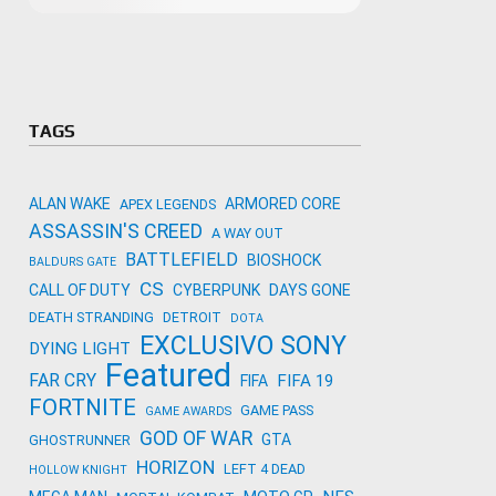
Microso
Amazon
Novidades
primeira
para co
Activisi
TAGS
ALAN WAKE
ARMORED CORE
APEX LEGENDS
ASSASSIN'S CREED
A WAY OUT
BATTLEFIELD
BIOSHOCK
BALDURS GATE
CS
CALL OF DUTY
CYBERPUNK
DAYS GONE
DEATH STRANDING
DETROIT
DOTA
EXCLUSIVO SONY
DYING LIGHT
Featured
FAR CRY
FIFA 19
FIFA
FORTNITE
GAME PASS
GAME AWARDS
GOD OF WAR
GTA
GHOSTRUNNER
HORIZON
LEFT 4 DEAD
HOLLOW KNIGHT