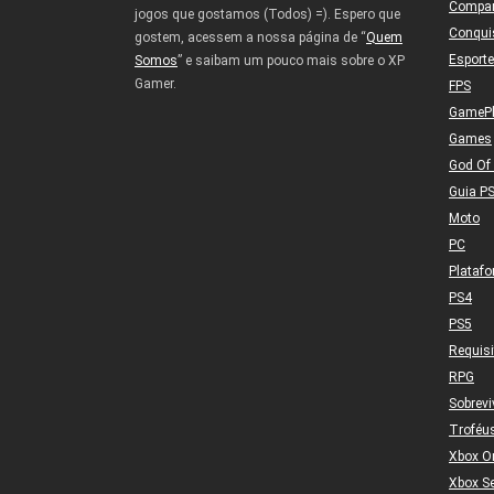
Compa
jogos que gostamos (Todos) =). Espero que
Conqui
gostem, acessem a nossa página de “
Quem
Esport
Somos
” e saibam um pouco mais sobre o XP
Gamer.
FPS
GameP
Games
God Of
Guia P
Moto
PC
Plataf
PS4
PS5
Requis
RPG
Sobrevi
Troféu
Xbox O
Xbox Se