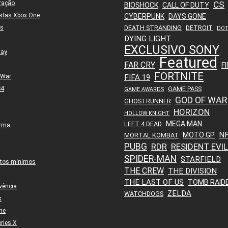
ração
CS
BIOSHOCK
CALL OF DUTY
stas Xbox One
CYBERPUNK
DAYS GONE
es
DEATH STRANDING
DETROIT
DO
DYING LIGHT
EXCLUSIVO SONY
lay
Featured
FAR CRY
FI
FORTNITE
 War
FIFA 19
S4
GAME PASS
GAME AWARDS
GOD OF WAR
GHOSTRUNNER
HORIZON
HOLLOW KNIGHT
MEGA MAN
LEFT 4 DEAD
orma
N
MOTO GP
MORTAL KOMBAT
PUBG
RDR
RESIDENT EVIL
SPIDER-MAN
STARFIELD
itos mínimos
THE CREW
THE DIVISION
THE LAST OF US
TOMB RAID
vência
ZELDA
WATCHDOGS
s
ne
ries X