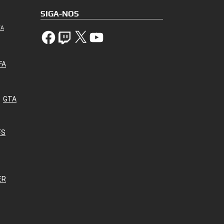
SIGA-NOS
TA
Facebook
Twitch
X
YouTube
FA
GTA
FS
ER