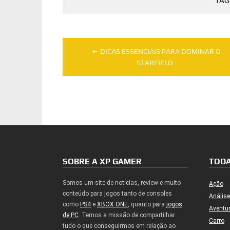
TAG
Navegação
de
DICAS ESSENCIAIS PARA DOMINAR O
STARFIELD
Post
SOBRE A XP GAMER
TODA
Somos um site de notícias, review e muito
Ação
conteúdo para jogos tanto de consoles
Análise
como
PS4
e
XBOX ONE
, quanto para
jogos
Aventu
de PC
. Temos a missão de compartilhar
Carro
tudo o que conseguirmos em relação ao