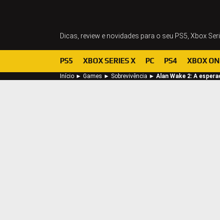
Dicas, review e novidades para o seu PS5, Xbox Ser
PS5
XBOX SERIES X
PC
PS4
XBOX ON
Início
►
Games
►
Sobrevivência
►
Alan Wake 2: A espera