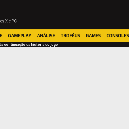
ies X e PC
E
GAMEPLAY
ANÁLISE
TROFÉUS
GAMES
CONSOLES
da continuação da história do jogo