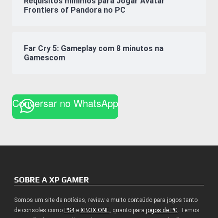
Requisitos mínimos para Jogar Avatar
Frontiers of Pandora no PC
Far Cry 5: Gameplay com 8 minutos na
Gamescom
Conversar no WhatsApp
SOBRE A XP GAMER
Somos um site de notícias, review e muito conteúdo para jogos tanto
de consoles como
PS4
e
XBOX ONE
, quanto para
jogos de PC
. Temos