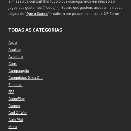
a missão de compartilhar tudo o que conseguirmos em relação ao
jogos que gostamos (Todos) =). Espero que gostem, acessem a nossa
página de “
Quem Somos
” e saibam um pouco mais sobre o XP Gamer.
TODAS AS CATEGORIAS
Ação
Análise
Aventura
Carro
Comparação
Conquistas Xbox One
Esportes
FPS
GamePlay
Games
God Of War
Guia PS4
Moto