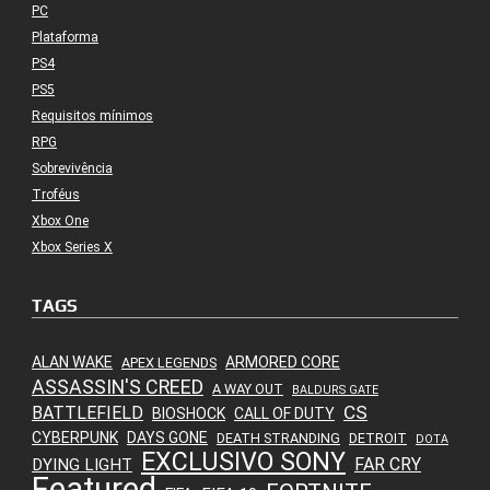
PC
Plataforma
PS4
PS5
Requisitos mínimos
RPG
Sobrevivência
Troféus
Xbox One
Xbox Series X
TAGS
ALAN WAKE
ARMORED CORE
APEX LEGENDS
ASSASSIN'S CREED
A WAY OUT
BALDURS GATE
CS
BATTLEFIELD
BIOSHOCK
CALL OF DUTY
CYBERPUNK
DAYS GONE
DEATH STRANDING
DETROIT
DOTA
EXCLUSIVO SONY
FAR CRY
DYING LIGHT
Featured