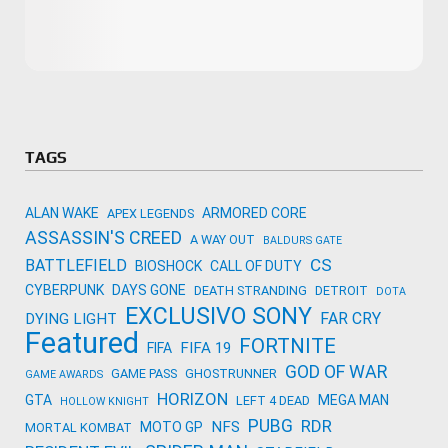
Microsoft
Amazon
Novidades
primeira ví
para compr
Activision
TAGS
ALAN WAKE
ARMORED CORE
APEX LEGENDS
ASSASSIN'S CREED
A WAY OUT
BALDURS GATE
CS
BATTLEFIELD
BIOSHOCK
CALL OF DUTY
CYBERPUNK
DAYS GONE
DEATH STRANDING
DETROIT
DOTA
EXCLUSIVO SONY
FAR CRY
DYING LIGHT
Featured
FORTNITE
FIFA 19
FIFA
GOD OF WAR
GAME PASS
GHOSTRUNNER
GAME AWARDS
HORIZON
GTA
MEGA MAN
LEFT 4 DEAD
HOLLOW KNIGHT
PUBG
RDR
NFS
MOTO GP
MORTAL KOMBAT