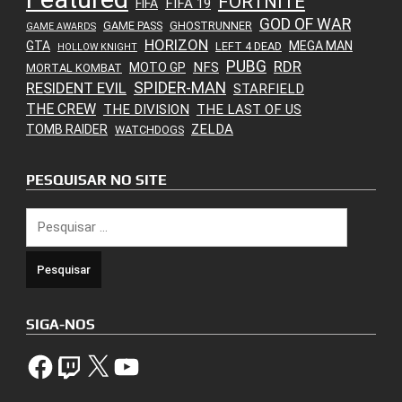
FORTNITE
FIFA 19
FIFA
GOD OF WAR
GAME PASS
GHOSTRUNNER
GAME AWARDS
HORIZON
GTA
MEGA MAN
LEFT 4 DEAD
HOLLOW KNIGHT
PUBG
RDR
NFS
MOTO GP
MORTAL KOMBAT
SPIDER-MAN
RESIDENT EVIL
STARFIELD
THE CREW
THE DIVISION
THE LAST OF US
ZELDA
TOMB RAIDER
WATCHDOGS
PESQUISAR NO SITE
Pesquisar
por:
SIGA-NOS
Facebook
Twitch
X
YouTube