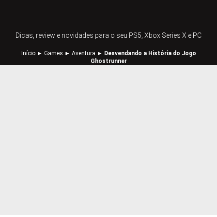
Dicas, review e novidades para o seu PS5, Xbox Series X e PC
Início
►
Games
►
Aventura
►
Desvendando a História do Jogo
Ghostrunner