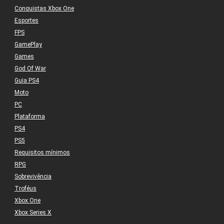
Conquistas Xbox One
Esportes
FPS
GamePlay
Games
God Of War
Guia PS4
Moto
PC
Plataforma
PS4
PS5
Requisitos mínimos
RPG
Sobrevivência
Troféus
Xbox One
Xbox Series X