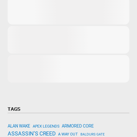
Microsoft
Amazon
Novidades
primeira ví
para compr
Activision
TAGS
ALAN WAKE
ARMORED CORE
APEX LEGENDS
ASSASSIN'S CREED
A WAY OUT
BALDURS GATE