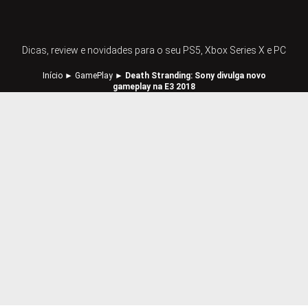
Dicas, review e novidades para o seu PS5, Xbox Series X e PC
Início
►
GamePlay
►
Death Stranding: Sony divulga novo
gameplay na E3 2018