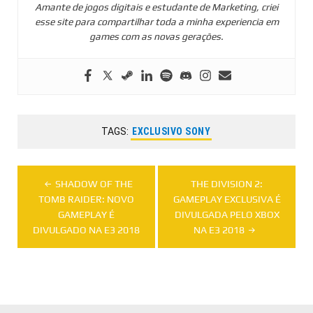
Amante de jogos digitais e estudante de Marketing, criei
esse site para compartilhar toda a minha experiencia em
games com as novas gerações.
TAGS:
EXCLUSIVO SONY
Navegação
SHADOW OF THE
THE DIVISION 2:
de
TOMB RAIDER: NOVO
GAMEPLAY EXCLUSIVA É
GAMEPLAY É
DIVULGADA PELO XBOX
Post
DIVULGADO NA E3 2018
NA E3 2018