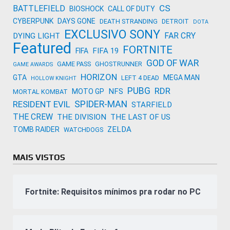
CS
BATTLEFIELD
BIOSHOCK
CALL OF DUTY
CYBERPUNK
DAYS GONE
DEATH STRANDING
DETROIT
DOTA
EXCLUSIVO SONY
FAR CRY
DYING LIGHT
Featured
FORTNITE
FIFA 19
FIFA
GOD OF WAR
GAME PASS
GHOSTRUNNER
GAME AWARDS
HORIZON
GTA
MEGA MAN
LEFT 4 DEAD
HOLLOW KNIGHT
PUBG
RDR
NFS
MOTO GP
MORTAL KOMBAT
SPIDER-MAN
RESIDENT EVIL
STARFIELD
THE CREW
THE DIVISION
THE LAST OF US
ZELDA
TOMB RAIDER
WATCHDOGS
MAIS VISTOS
Fortnite: Requisitos mínimos pra rodar no PC