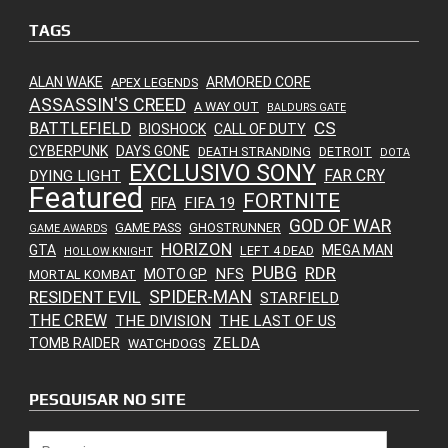
TAGS
ALAN WAKE
ARMORED CORE
APEX LEGENDS
ASSASSIN'S CREED
A WAY OUT
BALDURS GATE
CS
BATTLEFIELD
BIOSHOCK
CALL OF DUTY
CYBERPUNK
DAYS GONE
DEATH STRANDING
DETROIT
DOTA
EXCLUSIVO SONY
FAR CRY
DYING LIGHT
Featured
FORTNITE
FIFA 19
FIFA
GOD OF WAR
GAME PASS
GHOSTRUNNER
GAME AWARDS
HORIZON
GTA
MEGA MAN
LEFT 4 DEAD
HOLLOW KNIGHT
PUBG
RDR
NFS
MOTO GP
MORTAL KOMBAT
SPIDER-MAN
RESIDENT EVIL
STARFIELD
THE CREW
THE DIVISION
THE LAST OF US
ZELDA
TOMB RAIDER
WATCHDOGS
PESQUISAR NO SITE
Pesquisar