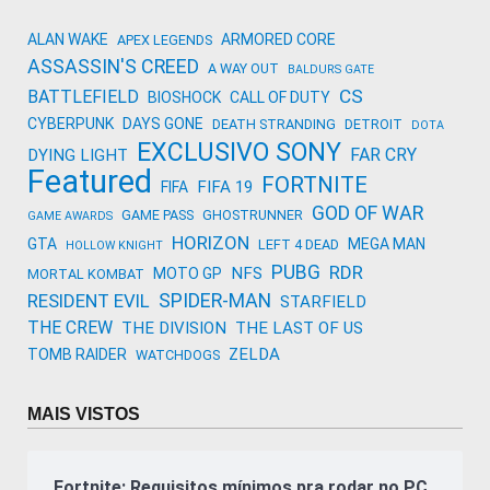
ALAN WAKE
ARMORED CORE
APEX LEGENDS
ASSASSIN'S CREED
A WAY OUT
BALDURS GATE
CS
BATTLEFIELD
BIOSHOCK
CALL OF DUTY
CYBERPUNK
DAYS GONE
DEATH STRANDING
DETROIT
DOTA
EXCLUSIVO SONY
FAR CRY
DYING LIGHT
Featured
FORTNITE
FIFA 19
FIFA
GOD OF WAR
GAME PASS
GHOSTRUNNER
GAME AWARDS
HORIZON
GTA
MEGA MAN
LEFT 4 DEAD
HOLLOW KNIGHT
PUBG
RDR
NFS
MOTO GP
MORTAL KOMBAT
SPIDER-MAN
RESIDENT EVIL
STARFIELD
THE CREW
THE DIVISION
THE LAST OF US
ZELDA
TOMB RAIDER
WATCHDOGS
MAIS VISTOS
Fortnite: Requisitos mínimos pra rodar no PC