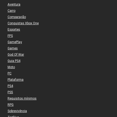
Aventura
Carro
Comparação
Conquistas Xbox One
Esportes
FPS
GamePlay
Games
God Of War
Guia PS4
Moto
PC
Plataforma
PS4
PS5
Requisitos mínimos
RPG
Sobrevivência