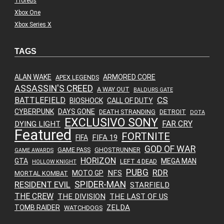
Troféus
Xbox One
Xbox Series X
TAGS
ALAN WAKE
ARMORED CORE
APEX LEGENDS
ASSASSIN'S CREED
A WAY OUT
BALDURS GATE
CS
BATTLEFIELD
BIOSHOCK
CALL OF DUTY
CYBERPUNK
DAYS GONE
DEATH STRANDING
DETROIT
DOTA
EXCLUSIVO SONY
FAR CRY
DYING LIGHT
Featured
FORTNITE
FIFA 19
FIFA
GOD OF WAR
GAME PASS
GHOSTRUNNER
GAME AWARDS
HORIZON
GTA
MEGA MAN
LEFT 4 DEAD
HOLLOW KNIGHT
PUBG
RDR
NFS
MOTO GP
MORTAL KOMBAT
SPIDER-MAN
RESIDENT EVIL
STARFIELD
THE CREW
THE DIVISION
THE LAST OF US
ZELDA
TOMB RAIDER
WATCHDOGS