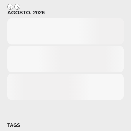
AGOSTO, 2026
Microsoft
Amazon
Novidades
primeira ví
para compr
Activision
TAGS