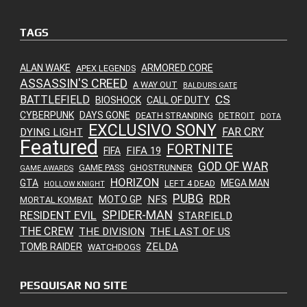
TAGS
ALAN WAKE
ARMORED CORE
APEX LEGENDS
ASSASSIN'S CREED
A WAY OUT
BALDURS GATE
CS
BATTLEFIELD
BIOSHOCK
CALL OF DUTY
CYBERPUNK
DAYS GONE
DEATH STRANDING
DETROIT
DOTA
EXCLUSIVO SONY
FAR CRY
DYING LIGHT
Featured
FORTNITE
FIFA 19
FIFA
GOD OF WAR
GAME PASS
GHOSTRUNNER
GAME AWARDS
HORIZON
GTA
MEGA MAN
LEFT 4 DEAD
HOLLOW KNIGHT
PUBG
RDR
NFS
MOTO GP
MORTAL KOMBAT
SPIDER-MAN
RESIDENT EVIL
STARFIELD
THE CREW
THE DIVISION
THE LAST OF US
ZELDA
TOMB RAIDER
WATCHDOGS
PESQUISAR NO SITE