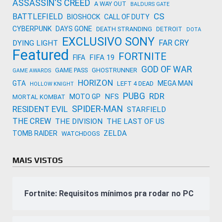
ASSASSIN'S CREED
A WAY OUT
BALDURS GATE
CS
BATTLEFIELD
BIOSHOCK
CALL OF DUTY
CYBERPUNK
DAYS GONE
DEATH STRANDING
DETROIT
DOTA
EXCLUSIVO SONY
FAR CRY
DYING LIGHT
Featured
FORTNITE
FIFA 19
FIFA
GOD OF WAR
GAME PASS
GHOSTRUNNER
GAME AWARDS
HORIZON
GTA
MEGA MAN
LEFT 4 DEAD
HOLLOW KNIGHT
PUBG
RDR
NFS
MOTO GP
MORTAL KOMBAT
SPIDER-MAN
RESIDENT EVIL
STARFIELD
THE CREW
THE DIVISION
THE LAST OF US
ZELDA
TOMB RAIDER
WATCHDOGS
MAIS VISTOS
Fortnite: Requisitos mínimos pra rodar no PC