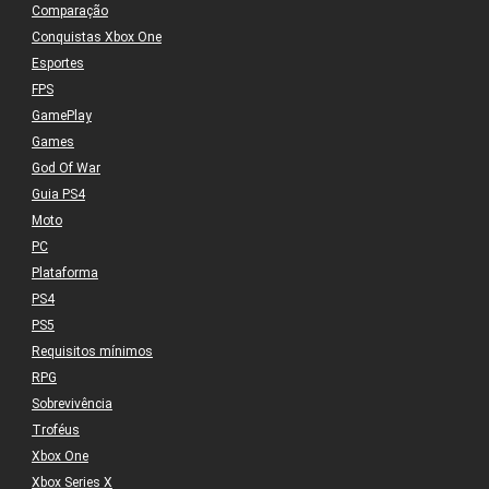
Comparação
Conquistas Xbox One
Esportes
FPS
GamePlay
Games
God Of War
Guia PS4
Moto
PC
Plataforma
PS4
PS5
Requisitos mínimos
RPG
Sobrevivência
Troféus
Xbox One
Xbox Series X