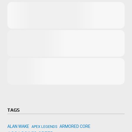
Microsoft
Amazon
Novidades
primeira ví
para compr
Activision
TAGS
ALAN WAKE
ARMORED CORE
APEX LEGENDS