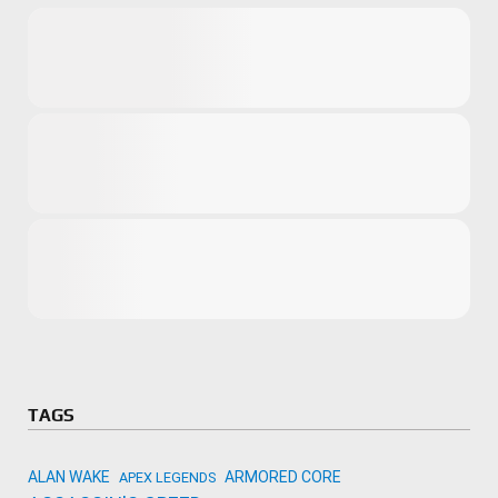
Microsoft
Amazon
Novidades
primeira ví
para compr
Activision
TAGS
ALAN WAKE
ARMORED CORE
APEX LEGENDS