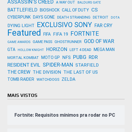
ASSASSIN'S CREED
A WAY OUT
BALDURS GATE
CS
BATTLEFIELD
BIOSHOCK
CALL OF DUTY
CYBERPUNK
DAYS GONE
DEATH STRANDING
DETROIT
DOTA
EXCLUSIVO SONY
FAR CRY
DYING LIGHT
Featured
FORTNITE
FIFA 19
FIFA
GOD OF WAR
GAME PASS
GHOSTRUNNER
GAME AWARDS
HORIZON
GTA
MEGA MAN
LEFT 4 DEAD
HOLLOW KNIGHT
PUBG
RDR
NFS
MOTO GP
MORTAL KOMBAT
SPIDER-MAN
RESIDENT EVIL
STARFIELD
THE CREW
THE DIVISION
THE LAST OF US
ZELDA
TOMB RAIDER
WATCHDOGS
MAIS VISTOS
Fortnite: Requisitos mínimos pra rodar no PC