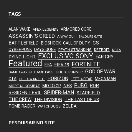
TAGS
ALAN WAKE
ARMORED CORE
APEX LEGENDS
ASSASSIN'S CREED
A WAY OUT
BALDURS GATE
CS
BATTLEFIELD
BIOSHOCK
CALL OF DUTY
CYBERPUNK
DAYS GONE
DEATH STRANDING
DETROIT
DOTA
EXCLUSIVO SONY
FAR CRY
DYING LIGHT
Featured
FORTNITE
FIFA 19
FIFA
GOD OF WAR
GAME PASS
GHOSTRUNNER
GAME AWARDS
HORIZON
GTA
MEGA MAN
LEFT 4 DEAD
HOLLOW KNIGHT
PUBG
RDR
NFS
MOTO GP
MORTAL KOMBAT
SPIDER-MAN
RESIDENT EVIL
STARFIELD
THE CREW
THE DIVISION
THE LAST OF US
ZELDA
TOMB RAIDER
WATCHDOGS
PESQUISAR NO SITE