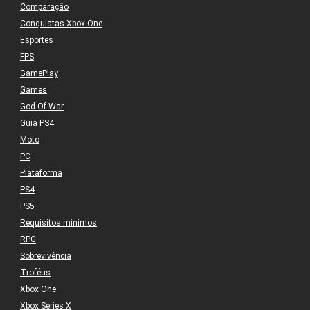
Comparação
Conquistas Xbox One
Esportes
FPS
GamePlay
Games
God Of War
Guia PS4
Moto
PC
Plataforma
PS4
PS5
Requisitos mínimos
RPG
Sobrevivência
Troféus
Xbox One
Xbox Series X