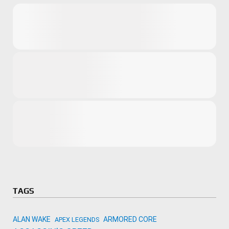
Microsoft
Amazon
Novidades
primeira ví
para compr
Activision
TAGS
ALAN WAKE
ARMORED CORE
APEX LEGENDS