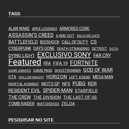
TAGS
ALAN WAKE
ARMORED CORE
APEX LEGENDS
ASSASSIN'S CREED
A WAY OUT
BALDURS GATE
CS
BATTLEFIELD
BIOSHOCK
CALL OF DUTY
CYBERPUNK
DAYS GONE
DEATH STRANDING
DETROIT
DOTA
EXCLUSIVO SONY
FAR CRY
DYING LIGHT
Featured
FORTNITE
FIFA 19
FIFA
GOD OF WAR
GAME PASS
GHOSTRUNNER
GAME AWARDS
HORIZON
GTA
MEGA MAN
LEFT 4 DEAD
HOLLOW KNIGHT
PUBG
RDR
NFS
MOTO GP
MORTAL KOMBAT
SPIDER-MAN
RESIDENT EVIL
STARFIELD
THE CREW
THE DIVISION
THE LAST OF US
ZELDA
TOMB RAIDER
WATCHDOGS
PESQUISAR NO SITE