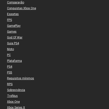
Comparação
Conquistas Xbox One
Esportes
FPS
GamePlay
Games
God Of War
Guia PS4
Moto
PC
Plataforma
PS4
PS5
Requisitos mínimos
RPG
Sobrevivência
Troféus
Xbox One
Xbox Series X