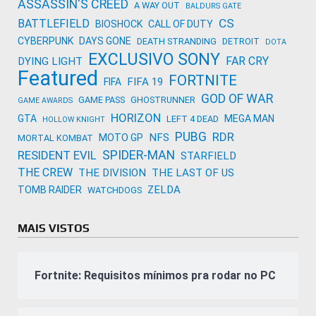
ASSASSIN'S CREED
A WAY OUT
BALDURS GATE
CS
BATTLEFIELD
BIOSHOCK
CALL OF DUTY
CYBERPUNK
DAYS GONE
DEATH STRANDING
DETROIT
DOTA
EXCLUSIVO SONY
FAR CRY
DYING LIGHT
Featured
FORTNITE
FIFA 19
FIFA
GOD OF WAR
GAME PASS
GHOSTRUNNER
GAME AWARDS
HORIZON
GTA
MEGA MAN
LEFT 4 DEAD
HOLLOW KNIGHT
PUBG
RDR
NFS
MOTO GP
MORTAL KOMBAT
SPIDER-MAN
RESIDENT EVIL
STARFIELD
THE CREW
THE DIVISION
THE LAST OF US
ZELDA
TOMB RAIDER
WATCHDOGS
MAIS VISTOS
Fortnite: Requisitos mínimos pra rodar no PC