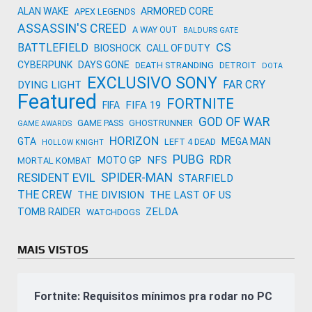
ALAN WAKE
ARMORED CORE
APEX LEGENDS
ASSASSIN'S CREED
A WAY OUT
BALDURS GATE
CS
BATTLEFIELD
BIOSHOCK
CALL OF DUTY
CYBERPUNK
DAYS GONE
DEATH STRANDING
DETROIT
DOTA
EXCLUSIVO SONY
FAR CRY
DYING LIGHT
Featured
FORTNITE
FIFA 19
FIFA
GOD OF WAR
GAME PASS
GHOSTRUNNER
GAME AWARDS
HORIZON
GTA
MEGA MAN
LEFT 4 DEAD
HOLLOW KNIGHT
PUBG
RDR
NFS
MOTO GP
MORTAL KOMBAT
SPIDER-MAN
RESIDENT EVIL
STARFIELD
THE CREW
THE DIVISION
THE LAST OF US
ZELDA
TOMB RAIDER
WATCHDOGS
MAIS VISTOS
Fortnite: Requisitos mínimos pra rodar no PC