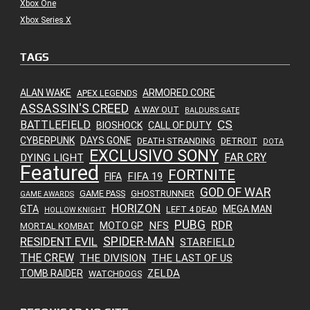
Xbox One
Xbox Series X
TAGS
ALAN WAKE
ARMORED CORE
APEX LEGENDS
ASSASSIN'S CREED
A WAY OUT
BALDURS GATE
CS
BATTLEFIELD
BIOSHOCK
CALL OF DUTY
CYBERPUNK
DAYS GONE
DEATH STRANDING
DETROIT
DOTA
EXCLUSIVO SONY
FAR CRY
DYING LIGHT
Featured
FORTNITE
FIFA 19
FIFA
GOD OF WAR
GAME PASS
GHOSTRUNNER
GAME AWARDS
HORIZON
GTA
MEGA MAN
LEFT 4 DEAD
HOLLOW KNIGHT
PUBG
RDR
NFS
MOTO GP
MORTAL KOMBAT
SPIDER-MAN
RESIDENT EVIL
STARFIELD
THE CREW
THE DIVISION
THE LAST OF US
ZELDA
TOMB RAIDER
WATCHDOGS