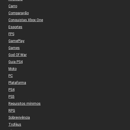
Carro
Comparação
Conquistas Xbox One
Esportes
FPS
GamePlay
Games
God Of War
Guia PS4
Moto
PC
Plataforma
PS4
PS5
Requisitos mínimos
RPG
Sobrevivência
Troféus