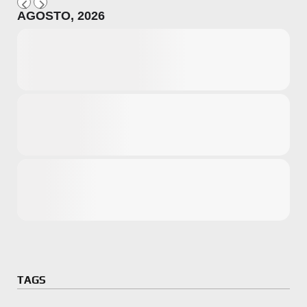
AGOSTO, 2026
Microsoft
Amazon
Novidades
primeira ví
para compr
Activision
TAGS