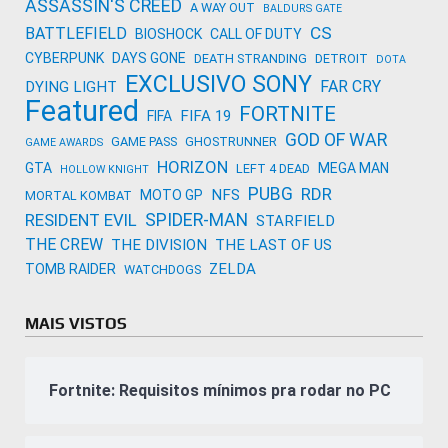
ASSASSIN'S CREED
A WAY OUT
BALDURS GATE
CS
BATTLEFIELD
BIOSHOCK
CALL OF DUTY
CYBERPUNK
DAYS GONE
DEATH STRANDING
DETROIT
DOTA
EXCLUSIVO SONY
FAR CRY
DYING LIGHT
Featured
FORTNITE
FIFA 19
FIFA
GOD OF WAR
GAME PASS
GHOSTRUNNER
GAME AWARDS
HORIZON
GTA
MEGA MAN
LEFT 4 DEAD
HOLLOW KNIGHT
PUBG
RDR
NFS
MOTO GP
MORTAL KOMBAT
SPIDER-MAN
RESIDENT EVIL
STARFIELD
THE CREW
THE DIVISION
THE LAST OF US
ZELDA
TOMB RAIDER
WATCHDOGS
MAIS VISTOS
Fortnite: Requisitos mínimos pra rodar no PC