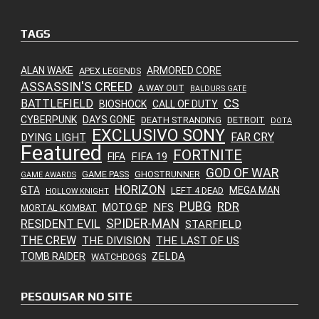
TAGS
ALAN WAKE
ARMORED CORE
APEX LEGENDS
ASSASSIN'S CREED
A WAY OUT
BALDURS GATE
CS
BATTLEFIELD
BIOSHOCK
CALL OF DUTY
CYBERPUNK
DAYS GONE
DEATH STRANDING
DETROIT
DOTA
EXCLUSIVO SONY
FAR CRY
DYING LIGHT
Featured
FORTNITE
FIFA 19
FIFA
GOD OF WAR
GAME PASS
GHOSTRUNNER
GAME AWARDS
HORIZON
GTA
MEGA MAN
LEFT 4 DEAD
HOLLOW KNIGHT
PUBG
RDR
NFS
MOTO GP
MORTAL KOMBAT
SPIDER-MAN
RESIDENT EVIL
STARFIELD
THE CREW
THE DIVISION
THE LAST OF US
ZELDA
TOMB RAIDER
WATCHDOGS
PESQUISAR NO SITE