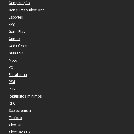
Comparação
Conquistas Xbox One
Esportes
FPS
GamePlay
Games
God Of War
Guia PS4
Moto
PC
Plataforma
PS4
PS5
Requisitos mínimos
RPG
Sobrevivência
Troféus
Xbox One
Xbox Series X