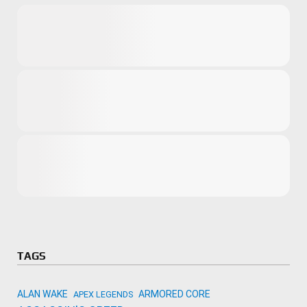
Microsoft
Amazon
Novidades
primeira ví
para compr
Activision
TAGS
ALAN WAKE
ARMORED CORE
APEX LEGENDS