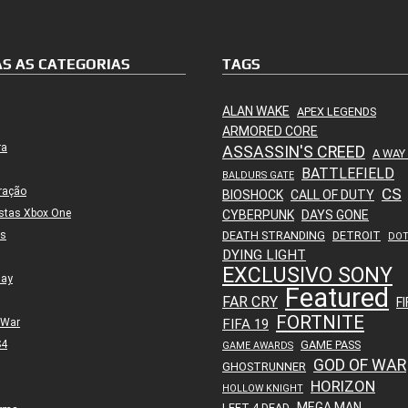
S AS CATEGORIAS
TAGS
ALAN WAKE
APEX LEGENDS
ARMORED CORE
ra
ASSASSIN'S CREED
A WAY
BATTLEFIELD
BALDURS GATE
ração
CS
BIOSHOCK
CALL OF DUTY
stas Xbox One
CYBERPUNK
DAYS GONE
es
DEATH STRANDING
DETROIT
DO
DYING LIGHT
EXCLUSIVO SONY
lay
Featured
FAR CRY
FI
FORTNITE
 War
FIFA 19
S4
GAME PASS
GAME AWARDS
GOD OF WAR
GHOSTRUNNER
HORIZON
HOLLOW KNIGHT
MEGA MAN
LEFT 4 DEAD