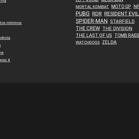
orma
N
MOTO GP
MORTAL KOMBAT
PUBG
RDR
RESIDENT EVIL
SPIDER-MAN
STARFIELD
itos mínimos
THE CREW
THE DIVISION
THE LAST OF US
TOMB RAID
vência
ZELDA
WATCHDOGS
s
ne
ries X