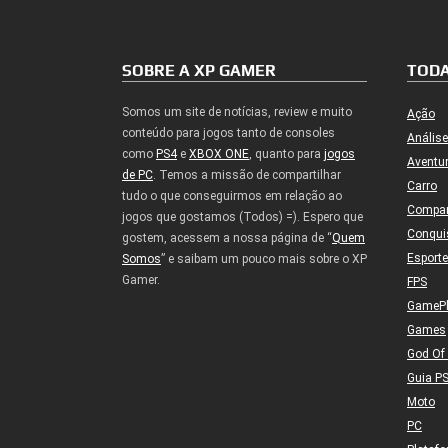
SOBRE A XP GAMER
TODA
Somos um site de notícias, review e muito
Ação
conteúdo para jogos tanto de consoles
Análise
como
PS4
e
XBOX ONE
, quanto para
jogos
Aventu
de PC
. Temos a missão de compartilhar
Carro
tudo o que conseguirmos em relação ao
Compa
jogos que gostamos (Todos) =). Espero que
Conqui
gostem, acessem a nossa página de “
Quem
Esport
Somos
” e saibam um pouco mais sobre o XP
Gamer.
FPS
GameP
Games
God Of
Guia P
Moto
PC