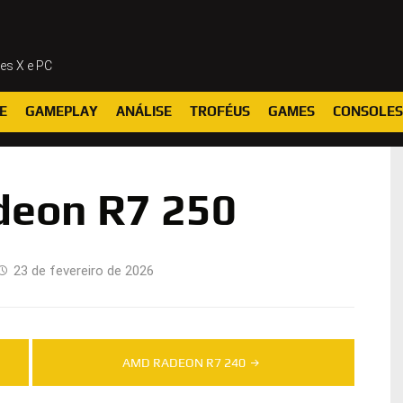
ies X e PC
E
GAMEPLAY
ANÁLISE
TROFÉUS
GAMES
CONSOLES
eon R7 250
23 de fevereiro de 2026
AMD RADEON R7 240