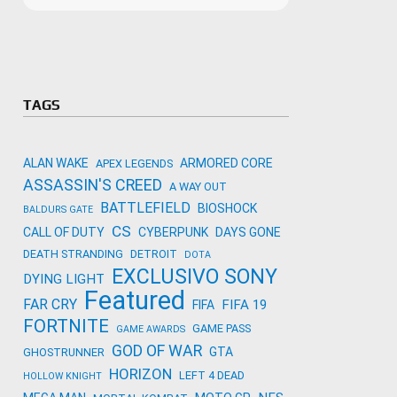
Microso
Amazon
Novidades
primeira
para co
Activisi
TAGS
ALAN WAKE
ARMORED CORE
APEX LEGENDS
ASSASSIN'S CREED
A WAY OUT
BATTLEFIELD
BIOSHOCK
BALDURS GATE
CS
CALL OF DUTY
CYBERPUNK
DAYS GONE
DEATH STRANDING
DETROIT
DOTA
EXCLUSIVO SONY
DYING LIGHT
Featured
FAR CRY
FIFA 19
FIFA
FORTNITE
GAME PASS
GAME AWARDS
GOD OF WAR
GTA
GHOSTRUNNER
HORIZON
LEFT 4 DEAD
HOLLOW KNIGHT