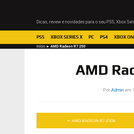
Dicas, review e novidades para o seu PS5, Xbox Ser
PS5
XBOX SERIES X
PC
PS4
XBOX ON
Início
►
AMD Radeon R7 250
AMD Rad
Por
Admin
em
Navegação
AMD RADEON R7 250X
de