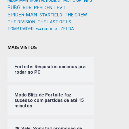
NFS
MEGA MAN
MOTO GP
MORTAL KOMBAT
PUBG
RDR
RESIDENT EVIL
SPIDER-MAN
THE CREW
STARFIELD
THE DIVISION
THE LAST OF US
ZELDA
TOMB RAIDER
WATCHDOGS
MAIS VISTOS
Fortnite: Requisitos mínimos pra
rodar no PC
Modo Blitz de Fortnite faz
sucesso com partidas de até 15
minutos
2K Sale: Sony faz promoção de