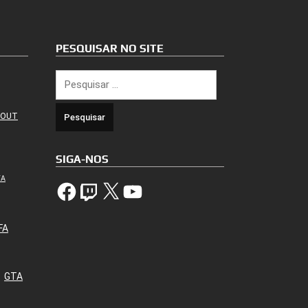
PESQUISAR NO SITE
Pesquisar
por:
 OUT
SIGA-NOS
TA
Facebook
Twitch
X
YouTube
FA
GTA