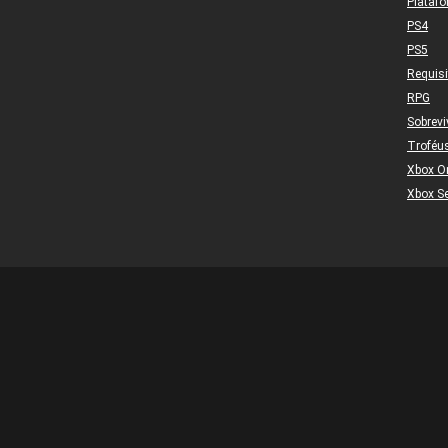
Plataf
PS4
PS5
Requis
RPG
Sobrevi
Troféu
Xbox O
Xbox Se