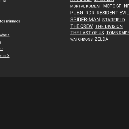
orma
N
MOTO GP
MORTAL KOMBAT
PUBG
RDR
RESIDENT EVIL
SPIDER-MAN
STARFIELD
itos mínimos
THE CREW
THE DIVISION
THE LAST OF US
TOMB RAID
vência
ZELDA
WATCHDOGS
s
ne
ries X