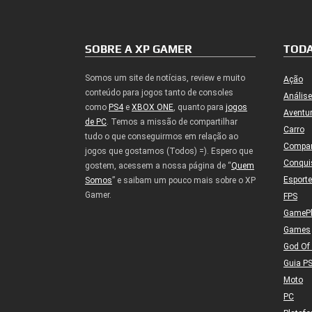
SOBRE A XP GAMER
TODA
Somos um site de notícias, review e muito
Ação
conteúdo para jogos tanto de consoles
Análise
como
PS4
e
XBOX ONE
, quanto para
jogos
Aventu
de PC
. Temos a missão de compartilhar
Carro
tudo o que conseguirmos em relação ao
Compa
jogos que gostamos (Todos) =). Espero que
Conqui
gostem, acessem a nossa página de “
Quem
Esport
Somos
” e saibam um pouco mais sobre o XP
Gamer.
FPS
GameP
Games
God Of
Guia P
Moto
PC