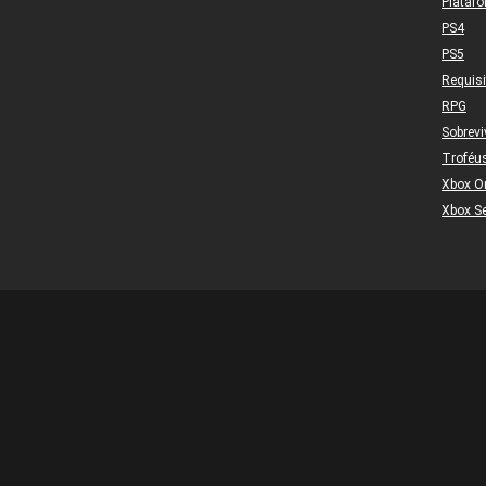
Plataf
PS4
PS5
Requis
RPG
Sobrevi
Troféu
Xbox O
Xbox Se