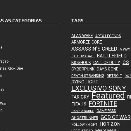
S AS CATEGORIAS
TAGS
ALAN WAKE
APEX LEGENDS
ARMORED CORE
ra
ASSASSIN'S CREED
A WAY
BATTLEFIELD
BALDURS GATE
ração
CS
BIOSHOCK
CALL OF DUTY
stas Xbox One
CYBERPUNK
DAYS GONE
es
DEATH STRANDING
DETROIT
DO
DYING LIGHT
EXCLUSIVO SONY
lay
Featured
FAR CRY
FI
FORTNITE
 War
FIFA 19
S4
GAME PASS
GAME AWARDS
GOD OF WAR
GHOSTRUNNER
HORIZON
HOLLOW KNIGHT
MEGA MAN
LEFT 4 DEAD