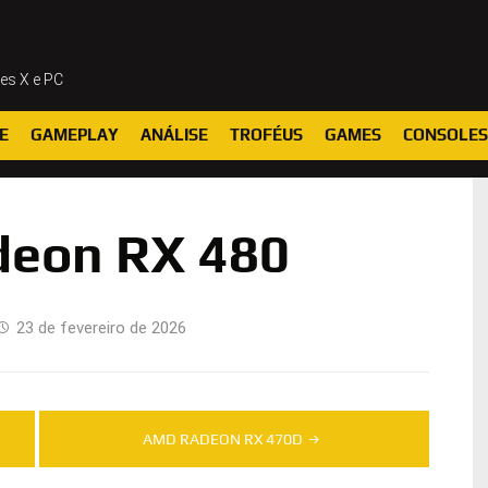
ies X e PC
E
GAMEPLAY
ANÁLISE
TROFÉUS
GAMES
CONSOLES
eon RX 480
23 de fevereiro de 2026
AMD RADEON RX 470D