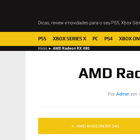
Dicas, review e novidades para o seu PS5, Xbox Ser
PS5
XBOX SERIES X
PC
PS4
XBOX ON
Início
►
AMD Radeon RX 480
AMD Rad
Por
Admin
em
Navegação
AMD RADEON RX 540
de