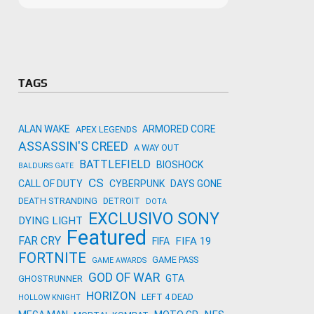
Microso
Amazon
Novidades
primeira
para co
Activisi
TAGS
ALAN WAKE
ARMORED CORE
APEX LEGENDS
ASSASSIN'S CREED
A WAY OUT
BATTLEFIELD
BIOSHOCK
BALDURS GATE
CS
CALL OF DUTY
CYBERPUNK
DAYS GONE
DEATH STRANDING
DETROIT
DOTA
EXCLUSIVO SONY
DYING LIGHT
Featured
FAR CRY
FIFA 19
FIFA
FORTNITE
GAME PASS
GAME AWARDS
GOD OF WAR
GTA
GHOSTRUNNER
HORIZON
LEFT 4 DEAD
HOLLOW KNIGHT