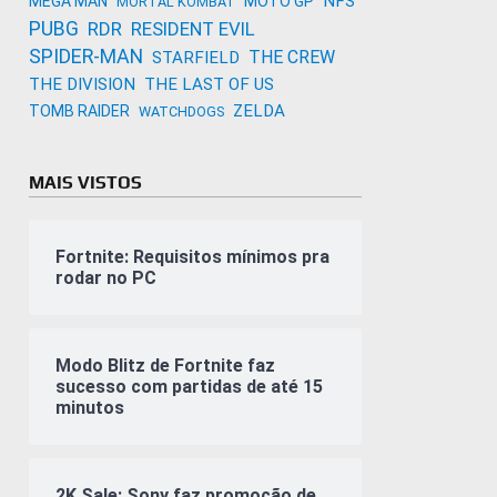
NFS
MEGA MAN
MOTO GP
MORTAL KOMBAT
PUBG
RDR
RESIDENT EVIL
SPIDER-MAN
THE CREW
STARFIELD
THE DIVISION
THE LAST OF US
ZELDA
TOMB RAIDER
WATCHDOGS
MAIS VISTOS
Fortnite: Requisitos mínimos pra
rodar no PC
Modo Blitz de Fortnite faz
sucesso com partidas de até 15
minutos
2K Sale: Sony faz promoção de