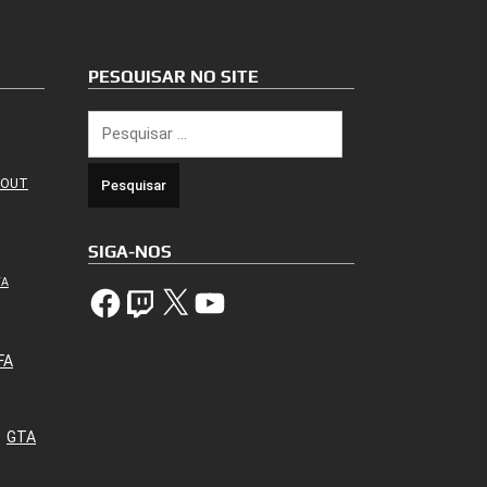
PESQUISAR NO SITE
Pesquisar
por:
 OUT
SIGA-NOS
TA
Facebook
Twitch
X
YouTube
FA
GTA