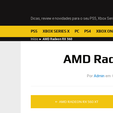
Dicas, review e novidades para o seu PS5, Xbox Ser
PS5
XBOX SERIES X
PC
PS4
XBOX ON
Início
►
AMD Radeon RX 560
AMD Rad
Por
Admin
em
Navegação
AMD RADEON RX 560 XT
de