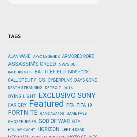
Microso
Amazon
Novidades
primeira
para co
Activisi
TAGS
ALAN WAKE
ARMORED CORE
APEX LEGENDS
ASSASSIN'S CREED
A WAY OUT
BATTLEFIELD
BIOSHOCK
BALDURS GATE
CS
CALL OF DUTY
CYBERPUNK
DAYS GONE
DEATH STRANDING
DETROIT
DOTA
EXCLUSIVO SONY
DYING LIGHT
Featured
FAR CRY
FIFA 19
FIFA
FORTNITE
GAME PASS
GAME AWARDS
GOD OF WAR
GTA
GHOSTRUNNER
HORIZON
LEFT 4 DEAD
HOLLOW KNIGHT