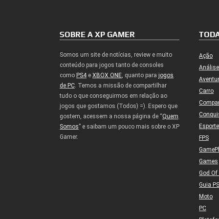
SOBRE A XP GAMER
TODA
Somos um site de notícias, review e muito
Ação
conteúdo para jogos tanto de consoles
Análise
como
PS4
e
XBOX ONE
, quanto para
jogos
Aventu
de PC
. Temos a missão de compartilhar
Carro
tudo o que conseguirmos em relação ao
Compa
jogos que gostamos (Todos) =). Espero que
Conqui
gostem, acessem a nossa página de “
Quem
Esport
Somos
” e saibam um pouco mais sobre o XP
Gamer.
FPS
GameP
Games
God Of
Guia P
Moto
PC