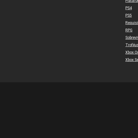
Plataf
PS4
PS5
Requis
RPG
Sobrevi
Troféu
Xbox O
Xbox Se