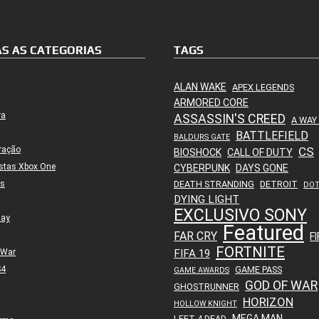
S AS CATEGORIAS
TAGS
ALAN WAKE
APEX LEGENDS
ARMORED CORE
ra
ASSASSIN'S CREED
A WAY
BATTLEFIELD
BALDURS GATE
ração
CS
BIOSHOCK
CALL OF DUTY
stas Xbox One
CYBERPUNK
DAYS GONE
es
DEATH STRANDING
DETROIT
DO
DYING LIGHT
EXCLUSIVO SONY
lay
Featured
FAR CRY
FI
FORTNITE
 War
FIFA 19
S4
GAME PASS
GAME AWARDS
GOD OF WAR
GHOSTRUNNER
HORIZON
HOLLOW KNIGHT
MEGA MAN
LEFT 4 DEAD