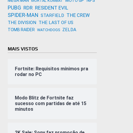
NFS
MEGA MAN
MOTO GP
MORTAL KOMBAT
PUBG
RDR
RESIDENT EVIL
SPIDER-MAN
THE CREW
STARFIELD
THE DIVISION
THE LAST OF US
ZELDA
TOMB RAIDER
WATCHDOGS
MAIS VISTOS
Fortnite: Requisitos mínimos pra
rodar no PC
Modo Blitz de Fortnite faz
sucesso com partidas de até 15
minutos
2K Sale: Sony faz promoção de