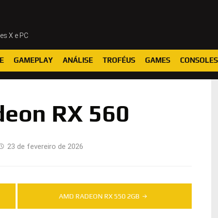
ies X e PC
E
GAMEPLAY
ANÁLISE
TROFÉUS
GAMES
CONSOLES
eon RX 560
23 de fevereiro de 2026
AMD RADEON RX 550 2GB