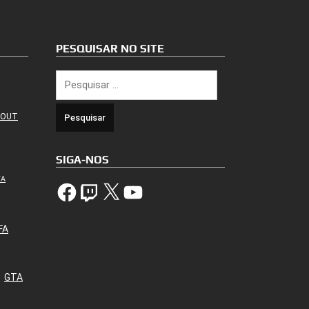
PESQUISAR NO SITE
Pesquisar
por:
 OUT
SIGA-NOS
TA
Facebook
Twitch
X
YouTube
FA
GTA