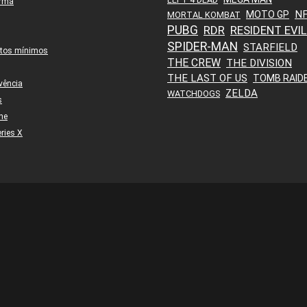
orma
N
MOTO GP
MORTAL KOMBAT
PUBG
RDR
RESIDENT EVIL
SPIDER-MAN
STARFIELD
itos mínimos
THE CREW
THE DIVISION
THE LAST OF US
TOMB RAID
vência
ZELDA
WATCHDOGS
s
ne
ries X