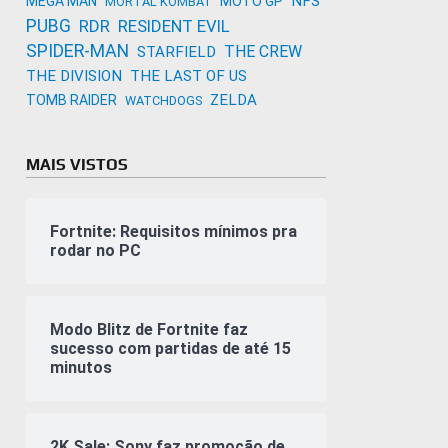
NFS
MEGA MAN
MOTO GP
MORTAL KOMBAT
PUBG
RDR
RESIDENT EVIL
SPIDER-MAN
THE CREW
STARFIELD
THE DIVISION
THE LAST OF US
ZELDA
TOMB RAIDER
WATCHDOGS
MAIS VISTOS
Fortnite: Requisitos mínimos pra
rodar no PC
Modo Blitz de Fortnite faz
sucesso com partidas de até 15
minutos
2K Sale: Sony faz promoção de