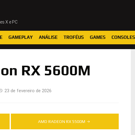
ies X e PC
E
GAMEPLAY
ANÁLISE
TROFÉUS
GAMES
CONSOLES
on RX 5600M
23 de fevereiro de 2026
AMD RADEON RX 5500M