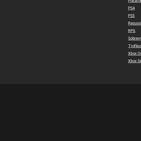
Plataf
PS4
PS5
Requis
RPG
Sobrevi
Troféu
Xbox O
Xbox Se