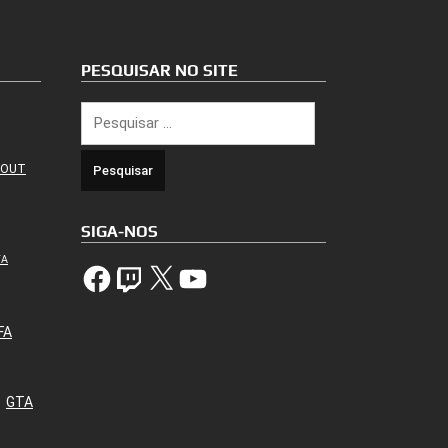
PESQUISAR NO SITE
Pesquisar
por:
 OUT
SIGA-NOS
TA
Facebook
Twitch
X
YouTube
FA
GTA