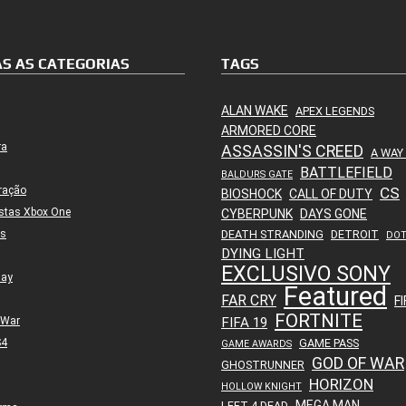
S AS CATEGORIAS
TAGS
ALAN WAKE
APEX LEGENDS
ARMORED CORE
ra
ASSASSIN'S CREED
A WAY
BATTLEFIELD
BALDURS GATE
ração
CS
BIOSHOCK
CALL OF DUTY
stas Xbox One
CYBERPUNK
DAYS GONE
es
DEATH STRANDING
DETROIT
DO
DYING LIGHT
EXCLUSIVO SONY
lay
Featured
FAR CRY
FI
FORTNITE
 War
FIFA 19
S4
GAME PASS
GAME AWARDS
GOD OF WAR
GHOSTRUNNER
HORIZON
HOLLOW KNIGHT
MEGA MAN
LEFT 4 DEAD