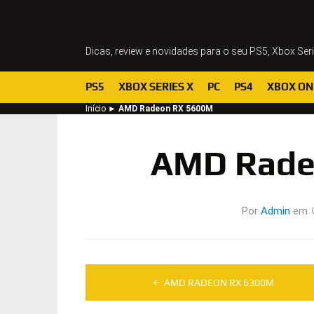
Dicas, review e novidades para o seu PS5, Xbox Ser
PS5
XBOX SERIES X
PC
PS4
XBOX ON
Início
►
AMD Radeon RX 5600M
AMD Rade
Por
Admin
em
Navegação
AMD RADEON RX 6300M
de