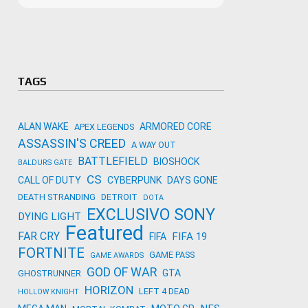
Microso
Amazon
Novidades
primeira
para co
Activisi
TAGS
ALAN WAKE
ARMORED CORE
APEX LEGENDS
ASSASSIN'S CREED
A WAY OUT
BATTLEFIELD
BIOSHOCK
BALDURS GATE
CS
CALL OF DUTY
CYBERPUNK
DAYS GONE
DEATH STRANDING
DETROIT
DOTA
EXCLUSIVO SONY
DYING LIGHT
Featured
FAR CRY
FIFA 19
FIFA
FORTNITE
GAME PASS
GAME AWARDS
GOD OF WAR
GTA
GHOSTRUNNER
HORIZON
LEFT 4 DEAD
HOLLOW KNIGHT