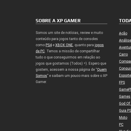
SOBRE A XP GAMER
TODA
Somos um site de notícias, review e muito
Ação
conteúdo para jogos tanto de consoles
Análise
como
PS4
e
XBOX ONE
, quanto para
jogos
Aventu
de PC
. Temos a missão de compartilhar
Carro
tudo o que conseguirmos em relação ao
Compa
jogos que gostamos (Todos) =). Espero que
Conqui
gostem, acessem a nossa página de “
Quem
Esport
Somos
” e saibam um pouco mais sobre o XP
Gamer.
FPS
GameP
Games
God Of
Guia P
Moto
PC