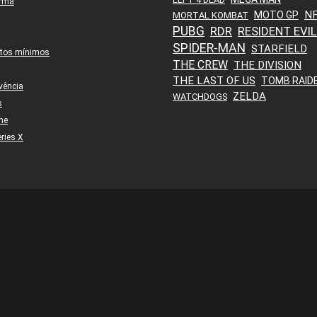
orma
N
MOTO GP
MORTAL KOMBAT
PUBG
RDR
RESIDENT EVIL
SPIDER-MAN
STARFIELD
itos mínimos
THE CREW
THE DIVISION
THE LAST OF US
TOMB RAID
vência
ZELDA
WATCHDOGS
s
ne
ries X