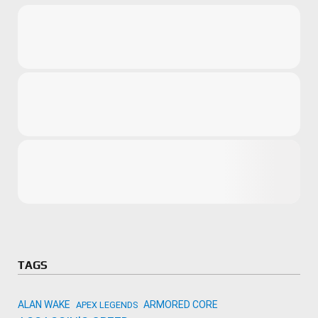
Microsoft
Amazon
Novidades
primeira ví
para compr
Activision
TAGS
ALAN WAKE
ARMORED CORE
APEX LEGENDS