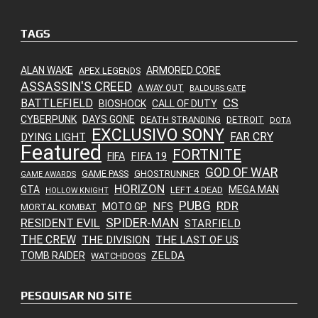
TAGS
ALAN WAKE
ARMORED CORE
APEX LEGENDS
ASSASSIN'S CREED
A WAY OUT
BALDURS GATE
CS
BATTLEFIELD
BIOSHOCK
CALL OF DUTY
CYBERPUNK
DAYS GONE
DEATH STRANDING
DETROIT
DOTA
EXCLUSIVO SONY
FAR CRY
DYING LIGHT
Featured
FORTNITE
FIFA 19
FIFA
GOD OF WAR
GAME PASS
GHOSTRUNNER
GAME AWARDS
HORIZON
GTA
MEGA MAN
LEFT 4 DEAD
HOLLOW KNIGHT
PUBG
RDR
NFS
MOTO GP
MORTAL KOMBAT
SPIDER-MAN
RESIDENT EVIL
STARFIELD
THE CREW
THE DIVISION
THE LAST OF US
ZELDA
TOMB RAIDER
WATCHDOGS
PESQUISAR NO SITE