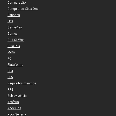
Comparação
Conquistas Xbox One
Esportes
FPS
GamePlay
Games
God Of War
Guia PS4
Moto
PC
Plataforma
PS4
PS5
Requisitos mínimos
RPG
Sobrevivência
Troféus
Xbox One
Xbox Series X