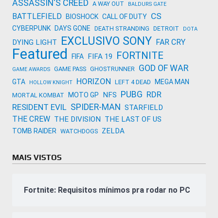
ASSASSIN'S CREED
A WAY OUT
BALDURS GATE
CS
BATTLEFIELD
BIOSHOCK
CALL OF DUTY
CYBERPUNK
DAYS GONE
DEATH STRANDING
DETROIT
DOTA
EXCLUSIVO SONY
FAR CRY
DYING LIGHT
Featured
FORTNITE
FIFA 19
FIFA
GOD OF WAR
GAME PASS
GHOSTRUNNER
GAME AWARDS
HORIZON
GTA
MEGA MAN
LEFT 4 DEAD
HOLLOW KNIGHT
PUBG
RDR
NFS
MOTO GP
MORTAL KOMBAT
SPIDER-MAN
RESIDENT EVIL
STARFIELD
THE CREW
THE DIVISION
THE LAST OF US
ZELDA
TOMB RAIDER
WATCHDOGS
MAIS VISTOS
Fortnite: Requisitos mínimos pra rodar no PC