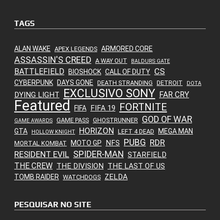
TAGS
ALAN WAKE
ARMORED CORE
APEX LEGENDS
ASSASSIN'S CREED
A WAY OUT
BALDURS GATE
CS
BATTLEFIELD
BIOSHOCK
CALL OF DUTY
CYBERPUNK
DAYS GONE
DEATH STRANDING
DETROIT
DOTA
EXCLUSIVO SONY
FAR CRY
DYING LIGHT
Featured
FORTNITE
FIFA 19
FIFA
GOD OF WAR
GAME PASS
GHOSTRUNNER
GAME AWARDS
HORIZON
GTA
MEGA MAN
LEFT 4 DEAD
HOLLOW KNIGHT
PUBG
RDR
NFS
MOTO GP
MORTAL KOMBAT
SPIDER-MAN
RESIDENT EVIL
STARFIELD
THE CREW
THE DIVISION
THE LAST OF US
ZELDA
TOMB RAIDER
WATCHDOGS
PESQUISAR NO SITE