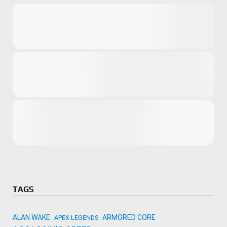
Microsoft
Amazon
Novidades
primeira ví
para compr
Activision
TAGS
ALAN WAKE
ARMORED CORE
APEX LEGENDS