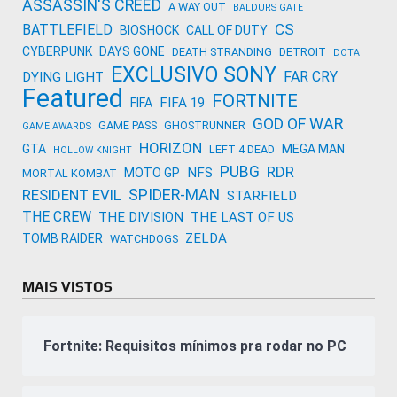
ASSASSIN'S CREED
A WAY OUT
BALDURS GATE
CS
BATTLEFIELD
BIOSHOCK
CALL OF DUTY
CYBERPUNK
DAYS GONE
DEATH STRANDING
DETROIT
DOTA
EXCLUSIVO SONY
FAR CRY
DYING LIGHT
Featured
FORTNITE
FIFA 19
FIFA
GOD OF WAR
GAME PASS
GHOSTRUNNER
GAME AWARDS
HORIZON
GTA
MEGA MAN
LEFT 4 DEAD
HOLLOW KNIGHT
PUBG
RDR
NFS
MOTO GP
MORTAL KOMBAT
SPIDER-MAN
RESIDENT EVIL
STARFIELD
THE CREW
THE DIVISION
THE LAST OF US
ZELDA
TOMB RAIDER
WATCHDOGS
MAIS VISTOS
Fortnite: Requisitos mínimos pra rodar no PC