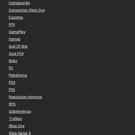
Comparação
Conquistas Xbox One
Esportes
FPS
GamePlay
Games
God Of War
Guia PS4
Moto
PC
Plataforma
PS4
PS5
Requisitos mínimos
RPG
Sobrevivência
Troféus
Xbox One
Xbox Series X