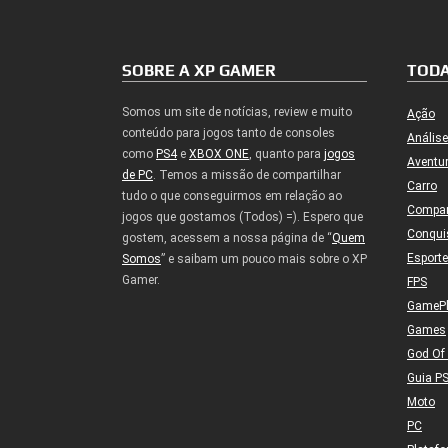
SOBRE A XP GAMER
TODA
Somos um site de notícias, review e muito
Ação
conteúdo para jogos tanto de consoles
Análise
como
PS4
e
XBOX ONE
, quanto para
jogos
Aventu
de PC
. Temos a missão de compartilhar
Carro
tudo o que conseguirmos em relação ao
Compa
jogos que gostamos (Todos) =). Espero que
Conqui
gostem, acessem a nossa página de “
Quem
Esport
Somos
” e saibam um pouco mais sobre o XP
Gamer.
FPS
GameP
Games
God Of
Guia P
Moto
PC