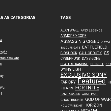
S AS CATEGORIAS
TAGS
ALAN WAKE
APEX LEGENDS
ARMORED CORE
ra
ASSASSIN'S CREED
A WAY
BATTLEFIELD
BALDURS GATE
ração
CS
BIOSHOCK
CALL OF DUTY
stas Xbox One
CYBERPUNK
DAYS GONE
es
DEATH STRANDING
DETROIT
DO
DYING LIGHT
EXCLUSIVO SONY
lay
Featured
FAR CRY
FI
FORTNITE
 War
FIFA 19
S4
GAME PASS
GAME AWARDS
GOD OF WAR
GHOSTRUNNER
HORIZON
HOLLOW KNIGHT
MEGA MAN
LEFT 4 DEAD