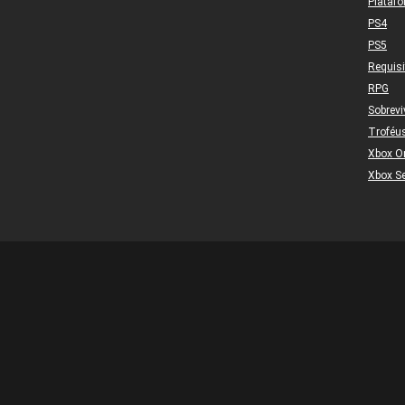
Plataf
PS4
PS5
Requis
RPG
Sobrevi
Troféu
Xbox O
Xbox Se