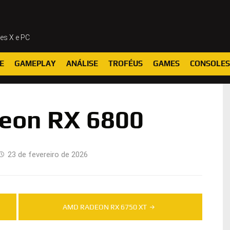
ies X e PC
E
GAMEPLAY
ANÁLISE
TROFÉUS
GAMES
CONSOLES
eon RX 6800
23 de fevereiro de 2026
AMD RADEON RX 6750 XT