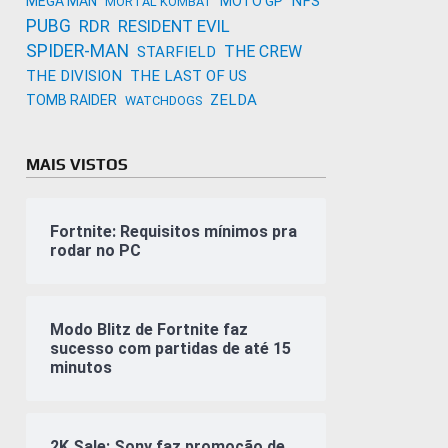
NFS
MEGA MAN
MOTO GP
MORTAL KOMBAT
PUBG
RDR
RESIDENT EVIL
SPIDER-MAN
THE CREW
STARFIELD
THE DIVISION
THE LAST OF US
ZELDA
TOMB RAIDER
WATCHDOGS
MAIS VISTOS
Fortnite: Requisitos mínimos pra
rodar no PC
Modo Blitz de Fortnite faz
sucesso com partidas de até 15
minutos
2K Sale: Sony faz promoção de