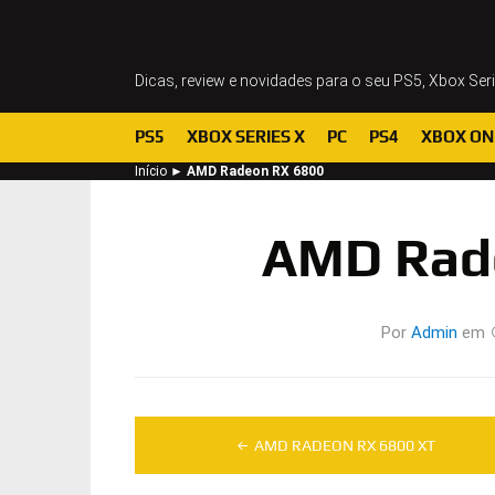
Dicas, review e novidades para o seu PS5, Xbox Ser
PS5
XBOX SERIES X
PC
PS4
XBOX ON
Início
►
AMD Radeon RX 6800
AMD Rad
Por
Admin
em
Navegação
AMD RADEON RX 6800 XT
de