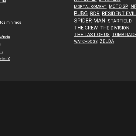
orma
N
MOTO GP
MORTAL KOMBAT
PUBG
RDR
RESIDENT EVIL
SPIDER-MAN
STARFIELD
itos mínimos
THE CREW
THE DIVISION
THE LAST OF US
TOMB RAID
vência
ZELDA
WATCHDOGS
s
ne
ries X