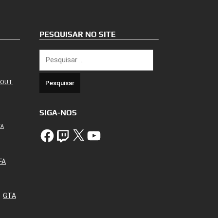
PESQUISAR NO SITE
Pesquisar
por:
 OUT
SIGA-NOS
TA
Facebook
Twitch
X
YouTube
FA
GTA