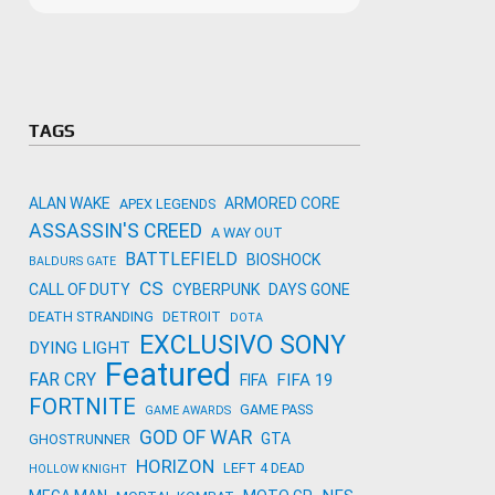
Microso
Amazon
Novidades
primeira
para co
Activisi
TAGS
ALAN WAKE
ARMORED CORE
APEX LEGENDS
ASSASSIN'S CREED
A WAY OUT
BATTLEFIELD
BIOSHOCK
BALDURS GATE
CS
CALL OF DUTY
CYBERPUNK
DAYS GONE
DEATH STRANDING
DETROIT
DOTA
EXCLUSIVO SONY
DYING LIGHT
Featured
FAR CRY
FIFA 19
FIFA
FORTNITE
GAME PASS
GAME AWARDS
GOD OF WAR
GTA
GHOSTRUNNER
HORIZON
LEFT 4 DEAD
HOLLOW KNIGHT