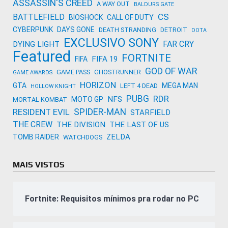
ASSASSIN'S CREED
A WAY OUT
BALDURS GATE
CS
BATTLEFIELD
BIOSHOCK
CALL OF DUTY
CYBERPUNK
DAYS GONE
DEATH STRANDING
DETROIT
DOTA
EXCLUSIVO SONY
FAR CRY
DYING LIGHT
Featured
FORTNITE
FIFA 19
FIFA
GOD OF WAR
GAME PASS
GHOSTRUNNER
GAME AWARDS
HORIZON
GTA
MEGA MAN
LEFT 4 DEAD
HOLLOW KNIGHT
PUBG
RDR
NFS
MOTO GP
MORTAL KOMBAT
SPIDER-MAN
RESIDENT EVIL
STARFIELD
THE CREW
THE DIVISION
THE LAST OF US
ZELDA
TOMB RAIDER
WATCHDOGS
MAIS VISTOS
Fortnite: Requisitos mínimos pra rodar no PC