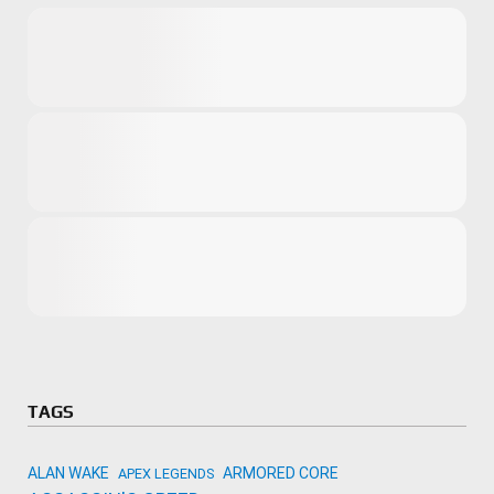
Microsoft
Amazon
Novidades
primeira ví
para compr
Activision
TAGS
ALAN WAKE
ARMORED CORE
APEX LEGENDS