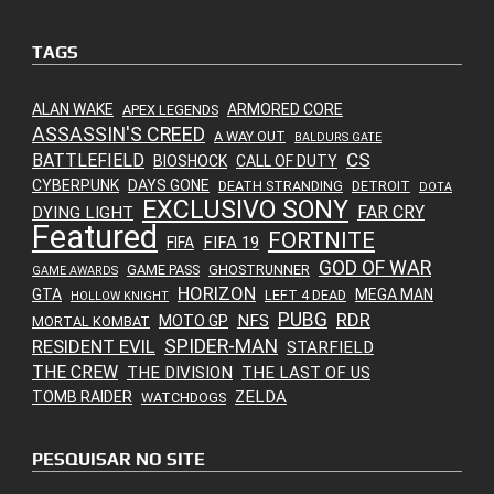
TAGS
ALAN WAKE
ARMORED CORE
APEX LEGENDS
ASSASSIN'S CREED
A WAY OUT
BALDURS GATE
CS
BATTLEFIELD
BIOSHOCK
CALL OF DUTY
CYBERPUNK
DAYS GONE
DEATH STRANDING
DETROIT
DOTA
EXCLUSIVO SONY
FAR CRY
DYING LIGHT
Featured
FORTNITE
FIFA 19
FIFA
GOD OF WAR
GAME PASS
GHOSTRUNNER
GAME AWARDS
HORIZON
GTA
MEGA MAN
LEFT 4 DEAD
HOLLOW KNIGHT
PUBG
RDR
NFS
MOTO GP
MORTAL KOMBAT
SPIDER-MAN
RESIDENT EVIL
STARFIELD
THE CREW
THE DIVISION
THE LAST OF US
ZELDA
TOMB RAIDER
WATCHDOGS
PESQUISAR NO SITE