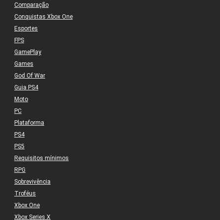
Comparação
Conquistas Xbox One
Esportes
FPS
GamePlay
Games
God Of War
Guia PS4
Moto
PC
Plataforma
PS4
PS5
Requisitos mínimos
RPG
Sobrevivência
Troféus
Xbox One
Xbox Series X