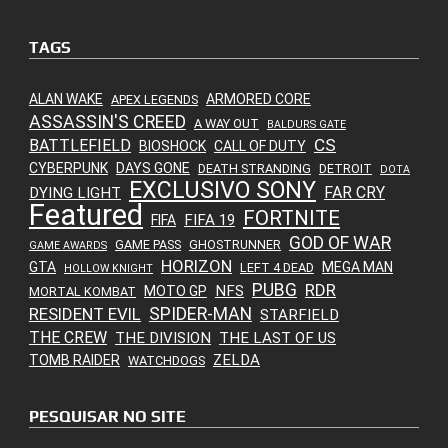
TAGS
ALAN WAKE
ARMORED CORE
APEX LEGENDS
ASSASSIN'S CREED
A WAY OUT
BALDURS GATE
CS
BATTLEFIELD
BIOSHOCK
CALL OF DUTY
CYBERPUNK
DAYS GONE
DEATH STRANDING
DETROIT
DOTA
EXCLUSIVO SONY
FAR CRY
DYING LIGHT
Featured
FORTNITE
FIFA 19
FIFA
GOD OF WAR
GAME PASS
GHOSTRUNNER
GAME AWARDS
HORIZON
GTA
MEGA MAN
LEFT 4 DEAD
HOLLOW KNIGHT
PUBG
RDR
NFS
MOTO GP
MORTAL KOMBAT
SPIDER-MAN
RESIDENT EVIL
STARFIELD
THE CREW
THE DIVISION
THE LAST OF US
ZELDA
TOMB RAIDER
WATCHDOGS
PESQUISAR NO SITE