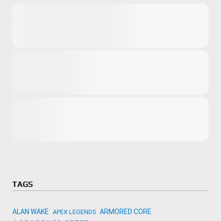
Microsoft
Amazon
Novidades
primeira ví
para compr
Activision
TAGS
ALAN WAKE
ARMORED CORE
APEX LEGENDS