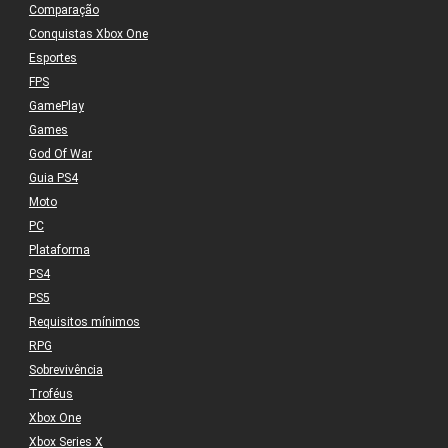
Comparação
Conquistas Xbox One
Esportes
FPS
GamePlay
Games
God Of War
Guia PS4
Moto
PC
Plataforma
PS4
PS5
Requisitos mínimos
RPG
Sobrevivência
Troféus
Xbox One
Xbox Series X