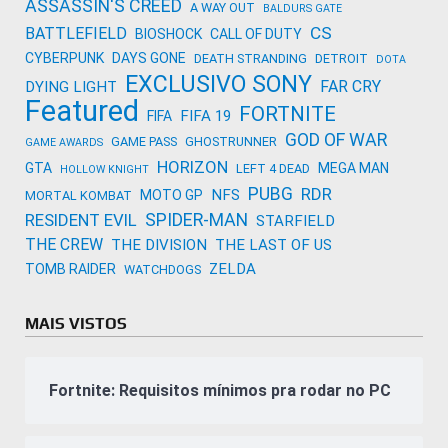
ASSASSIN'S CREED
A WAY OUT
BALDURS GATE
CS
BATTLEFIELD
BIOSHOCK
CALL OF DUTY
CYBERPUNK
DAYS GONE
DEATH STRANDING
DETROIT
DOTA
EXCLUSIVO SONY
FAR CRY
DYING LIGHT
Featured
FORTNITE
FIFA 19
FIFA
GOD OF WAR
GAME PASS
GHOSTRUNNER
GAME AWARDS
HORIZON
GTA
MEGA MAN
LEFT 4 DEAD
HOLLOW KNIGHT
PUBG
RDR
NFS
MOTO GP
MORTAL KOMBAT
SPIDER-MAN
RESIDENT EVIL
STARFIELD
THE CREW
THE DIVISION
THE LAST OF US
ZELDA
TOMB RAIDER
WATCHDOGS
MAIS VISTOS
Fortnite: Requisitos mínimos pra rodar no PC