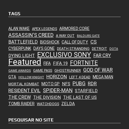
TAGS
ALAN WAKE
ARMORED CORE
APEX LEGENDS
ASSASSIN'S CREED
A WAY OUT
BALDURS GATE
CS
BATTLEFIELD
BIOSHOCK
CALL OF DUTY
CYBERPUNK
DAYS GONE
DEATH STRANDING
DETROIT
DOTA
EXCLUSIVO SONY
FAR CRY
DYING LIGHT
Featured
FORTNITE
FIFA 19
FIFA
GOD OF WAR
GAME PASS
GHOSTRUNNER
GAME AWARDS
HORIZON
GTA
MEGA MAN
LEFT 4 DEAD
HOLLOW KNIGHT
PUBG
RDR
NFS
MOTO GP
MORTAL KOMBAT
SPIDER-MAN
RESIDENT EVIL
STARFIELD
THE CREW
THE DIVISION
THE LAST OF US
ZELDA
TOMB RAIDER
WATCHDOGS
PESQUISAR NO SITE