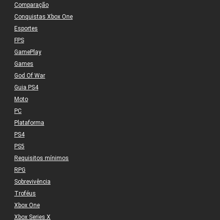
Comparação
Conquistas Xbox One
Esportes
FPS
GamePlay
Games
God Of War
Guia PS4
Moto
PC
Plataforma
PS4
PS5
Requisitos mínimos
RPG
Sobrevivência
Troféus
Xbox One
Xbox Series X