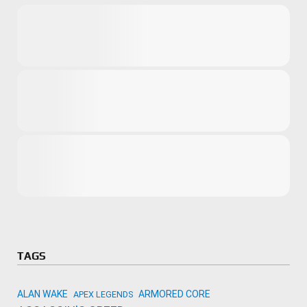
Microsoft
Amazon
Novidades
primeira ví
para compr
Activision
TAGS
ALAN WAKE
ARMORED CORE
APEX LEGENDS