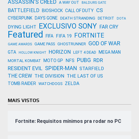
ASSASSIN'S CREED
A WAY OUT
BALDURS GATE
CS
BATTLEFIELD
BIOSHOCK
CALL OF DUTY
CYBERPUNK
DAYS GONE
DEATH STRANDING
DETROIT
DOTA
EXCLUSIVO SONY
FAR CRY
DYING LIGHT
Featured
FORTNITE
FIFA 19
FIFA
GOD OF WAR
GAME PASS
GHOSTRUNNER
GAME AWARDS
HORIZON
GTA
MEGA MAN
LEFT 4 DEAD
HOLLOW KNIGHT
PUBG
RDR
NFS
MOTO GP
MORTAL KOMBAT
SPIDER-MAN
RESIDENT EVIL
STARFIELD
THE CREW
THE DIVISION
THE LAST OF US
ZELDA
TOMB RAIDER
WATCHDOGS
MAIS VISTOS
Fortnite: Requisitos mínimos pra rodar no PC