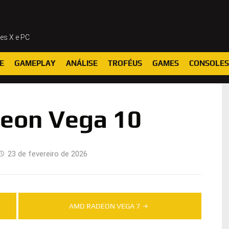
ies X e PC
E
GAMEPLAY
ANÁLISE
TROFÉUS
GAMES
CONSOLES
eon Vega 10
23 de fevereiro de 2026
AMD RADEON VEGA 7