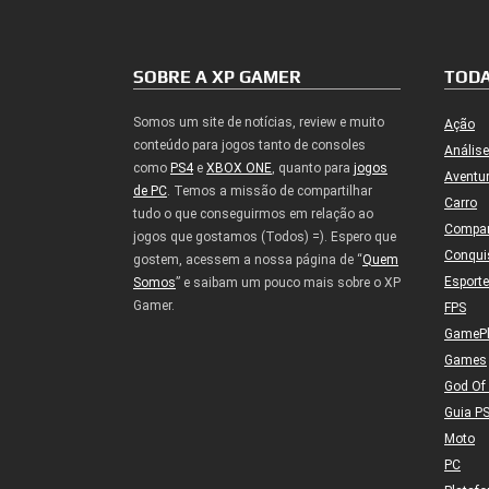
SOBRE A XP GAMER
TODA
Somos um site de notícias, review e muito
Ação
conteúdo para jogos tanto de consoles
Análise
como
PS4
e
XBOX ONE
, quanto para
jogos
Aventu
de PC
. Temos a missão de compartilhar
Carro
tudo o que conseguirmos em relação ao
Compa
jogos que gostamos (Todos) =). Espero que
Conqui
gostem, acessem a nossa página de “
Quem
Esport
Somos
” e saibam um pouco mais sobre o XP
Gamer.
FPS
GameP
Games
God Of
Guia P
Moto
PC