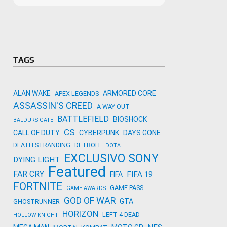
Microso
Amazon
Novidades
primeira
para co
Activisi
TAGS
ALAN WAKE
ARMORED CORE
APEX LEGENDS
ASSASSIN'S CREED
A WAY OUT
BATTLEFIELD
BIOSHOCK
BALDURS GATE
CS
CALL OF DUTY
CYBERPUNK
DAYS GONE
DEATH STRANDING
DETROIT
DOTA
EXCLUSIVO SONY
DYING LIGHT
Featured
FAR CRY
FIFA 19
FIFA
FORTNITE
GAME PASS
GAME AWARDS
GOD OF WAR
GTA
GHOSTRUNNER
HORIZON
LEFT 4 DEAD
HOLLOW KNIGHT