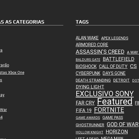
S AS CATEGORIAS
TAGS
ALAN WAKE
APEX LEGENDS
ARMORED CORE
ra
ASSASSIN'S CREED
A WAY
BATTLEFIELD
BALDURS GATE
ração
CS
BIOSHOCK
CALL OF DUTY
stas Xbox One
CYBERPUNK
DAYS GONE
es
DEATH STRANDING
DETROIT
DO
DYING LIGHT
EXCLUSIVO SONY
lay
Featured
FAR CRY
FI
FORTNITE
 War
FIFA 19
S4
GAME PASS
GAME AWARDS
GOD OF WAR
GHOSTRUNNER
HORIZON
HOLLOW KNIGHT
MEGA MAN
LEFT 4 DEAD