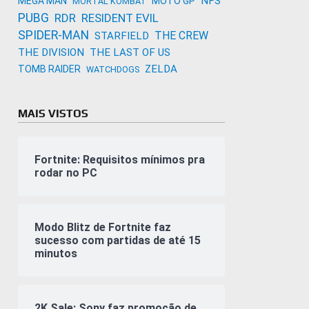
NFS
MEGA MAN
MOTO GP
MORTAL KOMBAT
PUBG
RDR
RESIDENT EVIL
SPIDER-MAN
THE CREW
STARFIELD
THE DIVISION
THE LAST OF US
ZELDA
TOMB RAIDER
WATCHDOGS
MAIS VISTOS
Fortnite: Requisitos mínimos pra
rodar no PC
Modo Blitz de Fortnite faz
sucesso com partidas de até 15
minutos
2K Sale: Sony faz promoção de