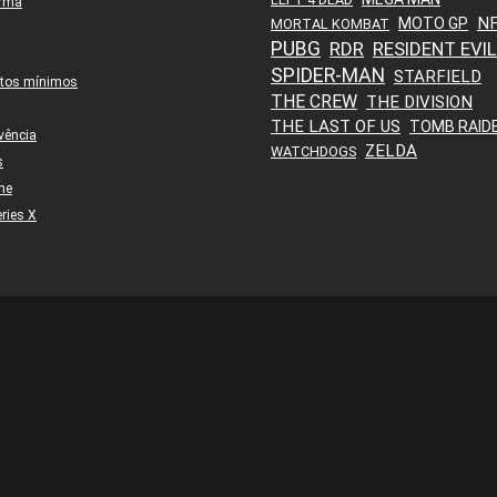
orma
N
MOTO GP
MORTAL KOMBAT
PUBG
RDR
RESIDENT EVIL
SPIDER-MAN
STARFIELD
itos mínimos
THE CREW
THE DIVISION
THE LAST OF US
TOMB RAID
vência
ZELDA
WATCHDOGS
s
ne
ries X