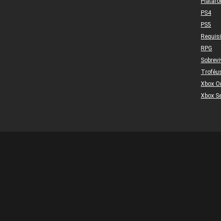
Plataf
PS4
PS5
Requis
RPG
Sobrevi
Troféu
Xbox O
Xbox Se