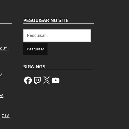
PESQUISAR NO SITE
Pesquisar
por:
 OUT
SIGA-NOS
TA
Facebook
Twitch
X
YouTube
FA
GTA