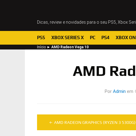
Dicas, review e novidades para o seu PS5, Xbox Ser
PS5
XBOX SERIES X
PC
PS4
XBOX ON
Início
►
AMD Radeon Vega 10
AMD Rad
Por
Admin
em
Navegação
AMD RADEON GRAPHICS (RYZEN 3 5300G)
de