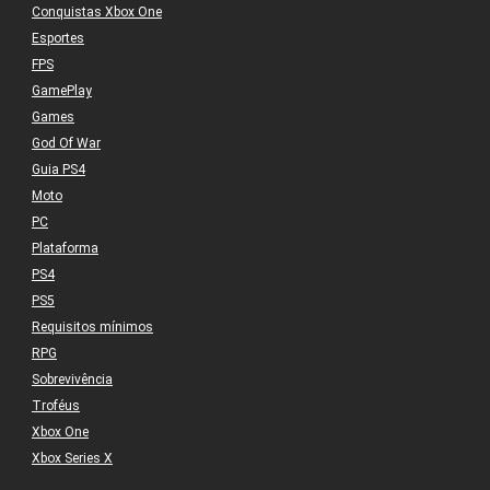
Conquistas Xbox One
Esportes
FPS
GamePlay
Games
God Of War
Guia PS4
Moto
PC
Plataforma
PS4
PS5
Requisitos mínimos
RPG
Sobrevivência
Troféus
Xbox One
Xbox Series X