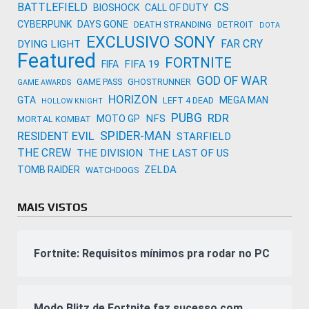
CS
BATTLEFIELD
BIOSHOCK
CALL OF DUTY
CYBERPUNK
DAYS GONE
DEATH STRANDING
DETROIT
DOTA
EXCLUSIVO SONY
FAR CRY
DYING LIGHT
Featured
FORTNITE
FIFA 19
FIFA
GOD OF WAR
GAME PASS
GHOSTRUNNER
GAME AWARDS
HORIZON
GTA
MEGA MAN
LEFT 4 DEAD
HOLLOW KNIGHT
PUBG
RDR
NFS
MOTO GP
MORTAL KOMBAT
SPIDER-MAN
RESIDENT EVIL
STARFIELD
THE CREW
THE DIVISION
THE LAST OF US
ZELDA
TOMB RAIDER
WATCHDOGS
MAIS VISTOS
Fortnite: Requisitos mínimos pra rodar no PC
Modo Blitz de Fortnite faz sucesso com