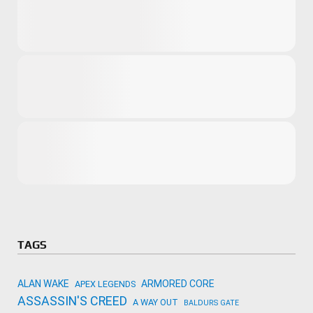
Microsoft
Amazon
Novidades
primeira ví
para compr
Activision
TAGS
ALAN WAKE
ARMORED CORE
APEX LEGENDS
ASSASSIN'S CREED
A WAY OUT
BALDURS GATE