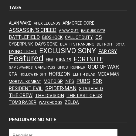
TAGS
ALAN WAKE
ARMORED CORE
APEX LEGENDS
ASSASSIN'S CREED
A WAY OUT
BALDURS GATE
CS
BATTLEFIELD
BIOSHOCK
CALL OF DUTY
CYBERPUNK
DAYS GONE
DEATH STRANDING
DETROIT
DOTA
EXCLUSIVO SONY
FAR CRY
DYING LIGHT
Featured
FORTNITE
FIFA 19
FIFA
GOD OF WAR
GAME PASS
GHOSTRUNNER
GAME AWARDS
HORIZON
GTA
MEGA MAN
LEFT 4 DEAD
HOLLOW KNIGHT
PUBG
RDR
NFS
MOTO GP
MORTAL KOMBAT
SPIDER-MAN
RESIDENT EVIL
STARFIELD
THE CREW
THE DIVISION
THE LAST OF US
ZELDA
TOMB RAIDER
WATCHDOGS
PESQUISAR NO SITE
Pesquisar