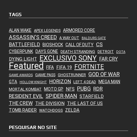
TAGS
ALAN WAKE
ARMORED CORE
APEX LEGENDS
ASSASSIN'S CREED
A WAY OUT
BALDURS GATE
CS
BATTLEFIELD
BIOSHOCK
CALL OF DUTY
CYBERPUNK
DAYS GONE
DEATH STRANDING
DETROIT
DOTA
EXCLUSIVO SONY
FAR CRY
DYING LIGHT
Featured
FORTNITE
FIFA 19
FIFA
GOD OF WAR
GAME PASS
GHOSTRUNNER
GAME AWARDS
HORIZON
GTA
MEGA MAN
LEFT 4 DEAD
HOLLOW KNIGHT
PUBG
RDR
NFS
MOTO GP
MORTAL KOMBAT
SPIDER-MAN
RESIDENT EVIL
STARFIELD
THE CREW
THE DIVISION
THE LAST OF US
ZELDA
TOMB RAIDER
WATCHDOGS
PESQUISAR NO SITE