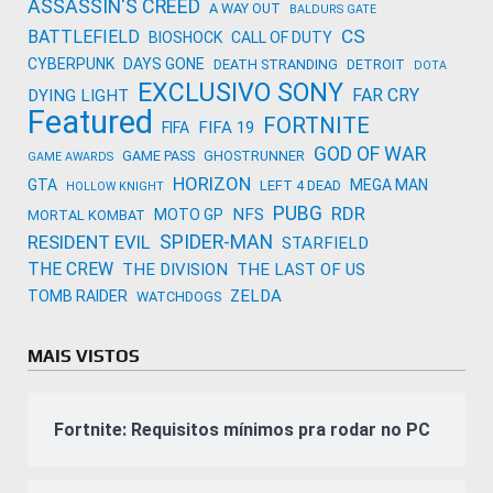
ASSASSIN'S CREED
A WAY OUT
BALDURS GATE
CS
BATTLEFIELD
BIOSHOCK
CALL OF DUTY
CYBERPUNK
DAYS GONE
DEATH STRANDING
DETROIT
DOTA
EXCLUSIVO SONY
FAR CRY
DYING LIGHT
Featured
FORTNITE
FIFA 19
FIFA
GOD OF WAR
GAME PASS
GHOSTRUNNER
GAME AWARDS
HORIZON
GTA
MEGA MAN
LEFT 4 DEAD
HOLLOW KNIGHT
PUBG
RDR
NFS
MOTO GP
MORTAL KOMBAT
SPIDER-MAN
RESIDENT EVIL
STARFIELD
THE CREW
THE DIVISION
THE LAST OF US
ZELDA
TOMB RAIDER
WATCHDOGS
MAIS VISTOS
Fortnite: Requisitos mínimos pra rodar no PC