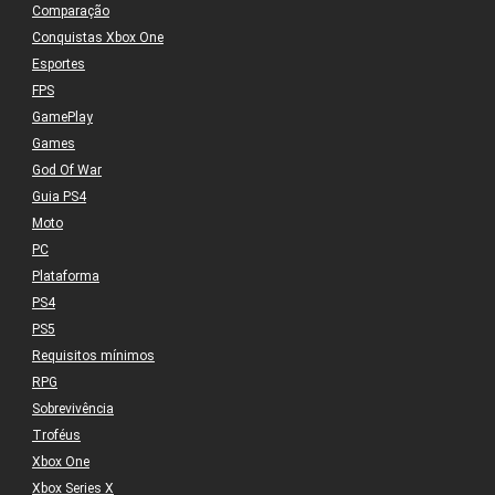
Comparação
Conquistas Xbox One
Esportes
FPS
GamePlay
Games
God Of War
Guia PS4
Moto
PC
Plataforma
PS4
PS5
Requisitos mínimos
RPG
Sobrevivência
Troféus
Xbox One
Xbox Series X