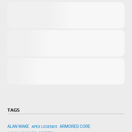
Microsoft
Amazon
Novidades
primeira ví
para compr
Activision
TAGS
ALAN WAKE
ARMORED CORE
APEX LEGENDS