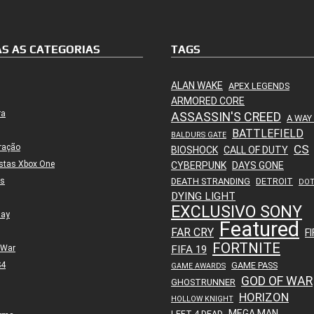
S AS CATEGORIAS
TAGS
ALAN WAKE
APEX LEGENDS
ARMORED CORE
ra
ASSASSIN'S CREED
A WAY
BATTLEFIELD
BALDURS GATE
ração
CS
BIOSHOCK
CALL OF DUTY
stas Xbox One
CYBERPUNK
DAYS GONE
es
DEATH STRANDING
DETROIT
DO
DYING LIGHT
EXCLUSIVO SONY
lay
Featured
FAR CRY
FI
FORTNITE
 War
FIFA 19
S4
GAME PASS
GAME AWARDS
GOD OF WAR
GHOSTRUNNER
HORIZON
HOLLOW KNIGHT
MEGA MAN
LEFT 4 DEAD