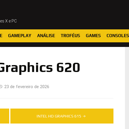
ies X e PC
E
GAMEPLAY
ANÁLISE
TROFÉUS
GAMES
CONSOLES
Graphics 620
23 de fevereiro de 2026
INTEL HD GRAPHICS 615