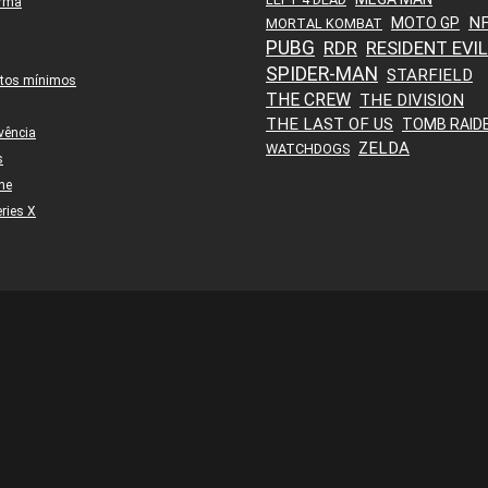
orma
N
MOTO GP
MORTAL KOMBAT
PUBG
RDR
RESIDENT EVIL
SPIDER-MAN
STARFIELD
itos mínimos
THE CREW
THE DIVISION
THE LAST OF US
TOMB RAID
vência
ZELDA
WATCHDOGS
s
ne
ries X