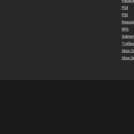
Plataf
PS4
PS5
Requis
RPG
Sobrevi
Troféu
Xbox O
Xbox Se