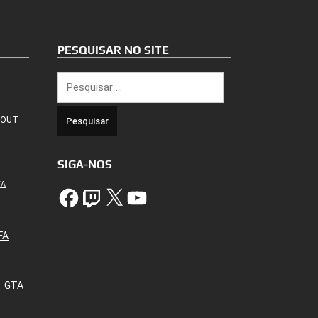
PESQUISAR NO SITE
Pesquisar
por:
 OUT
SIGA-NOS
TA
Facebook
Twitch
X
YouTube
FA
GTA