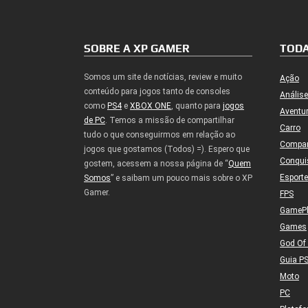
SOBRE A XP GAMER
TODA
Somos um site de notícias, review e muito
Ação
conteúdo para jogos tanto de consoles
Análise
como
PS4
e
XBOX ONE
, quanto para
jogos
Aventu
de PC
. Temos a missão de compartilhar
Carro
tudo o que conseguirmos em relação ao
Compa
jogos que gostamos (Todos) =). Espero que
Conqui
gostem, acessem a nossa página de “
Quem
Esport
Somos
” e saibam um pouco mais sobre o XP
Gamer.
FPS
GameP
Games
God Of
Guia P
Moto
PC