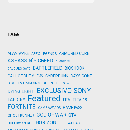
Microso
Amazon
Novidades
primeira
para co
Activisi
TAGS
ALAN WAKE
ARMORED CORE
APEX LEGENDS
ASSASSIN'S CREED
A WAY OUT
BATTLEFIELD
BIOSHOCK
BALDURS GATE
CS
CALL OF DUTY
CYBERPUNK
DAYS GONE
DEATH STRANDING
DETROIT
DOTA
EXCLUSIVO SONY
DYING LIGHT
Featured
FAR CRY
FIFA 19
FIFA
FORTNITE
GAME PASS
GAME AWARDS
GOD OF WAR
GTA
GHOSTRUNNER
HORIZON
LEFT 4 DEAD
HOLLOW KNIGHT