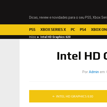
Dicas, review e novidades para o seu PS5, Xbox Ser
PS5
XBOX SERIES X
PC
PS4
XBOX ON
Início
►
Intel HD Graphics 620
Intel HD 
Por
Admin
em
Navegação
INTEL HD GRAPHICS 630
de