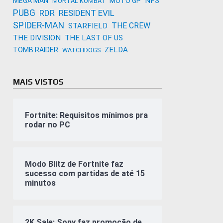
NFS
MEGA MAN
MOTO GP
MORTAL KOMBAT
PUBG
RDR
RESIDENT EVIL
SPIDER-MAN
THE CREW
STARFIELD
THE DIVISION
THE LAST OF US
ZELDA
TOMB RAIDER
WATCHDOGS
MAIS VISTOS
Fortnite: Requisitos mínimos pra
rodar no PC
Modo Blitz de Fortnite faz
sucesso com partidas de até 15
minutos
2K Sale: Sony faz promoção de