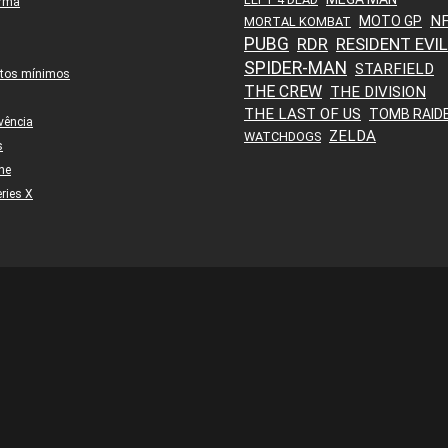
orma
N
MOTO GP
MORTAL KOMBAT
PUBG
RDR
RESIDENT EVIL
SPIDER-MAN
STARFIELD
itos mínimos
THE CREW
THE DIVISION
THE LAST OF US
TOMB RAID
vência
ZELDA
WATCHDOGS
s
ne
ries X