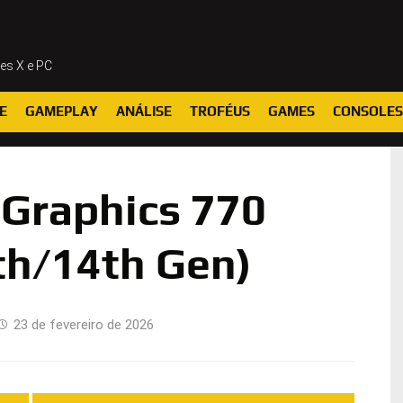
ies X e PC
E
GAMEPLAY
ANÁLISE
TROFÉUS
GAMES
CONSOLES
 Graphics 770
th/14th Gen)
23 de fevereiro de 2026