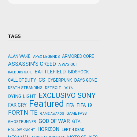
Microso
Amazon
Novidades
primeira
para co
Activisi
TAGS
ALAN WAKE
ARMORED CORE
APEX LEGENDS
ASSASSIN'S CREED
A WAY OUT
BATTLEFIELD
BIOSHOCK
BALDURS GATE
CS
CALL OF DUTY
CYBERPUNK
DAYS GONE
DEATH STRANDING
DETROIT
DOTA
EXCLUSIVO SONY
DYING LIGHT
Featured
FAR CRY
FIFA 19
FIFA
FORTNITE
GAME PASS
GAME AWARDS
GOD OF WAR
GTA
GHOSTRUNNER
HORIZON
LEFT 4 DEAD
HOLLOW KNIGHT