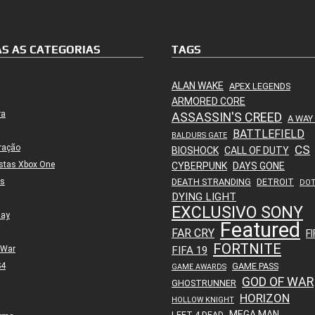
S AS CATEGORIAS
TAGS
ALAN WAKE
APEX LEGENDS
ARMORED CORE
ra
ASSASSIN'S CREED
A WAY
BATTLEFIELD
BALDURS GATE
ração
CS
BIOSHOCK
CALL OF DUTY
stas Xbox One
CYBERPUNK
DAYS GONE
es
DEATH STRANDING
DETROIT
DO
DYING LIGHT
EXCLUSIVO SONY
lay
Featured
FAR CRY
FI
FORTNITE
 War
FIFA 19
S4
GAME PASS
GAME AWARDS
GOD OF WAR
GHOSTRUNNER
HORIZON
HOLLOW KNIGHT
MEGA MAN
LEFT 4 DEAD