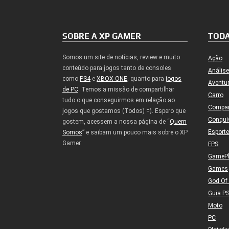
SOBRE A XP GAMER
TODA
Somos um site de notícias, review e muito
Ação
conteúdo para jogos tanto de consoles
Análise
como
PS4
e
XBOX ONE
, quanto para
jogos
Aventu
de PC
. Temos a missão de compartilhar
Carro
tudo o que conseguirmos em relação ao
Compa
jogos que gostamos (Todos) =). Espero que
Conqui
gostem, acessem a nossa página de “
Quem
Esport
Somos
” e saibam um pouco mais sobre o XP
Gamer.
FPS
GameP
Games
God Of
Guia P
Moto
PC