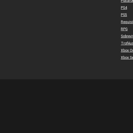
Plataf
PS4
PS5
Requis
RPG
Sobrevi
Troféu
Xbox O
Xbox Se