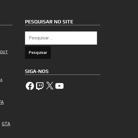
PESQUISAR NO SITE
Pesquisar
por:
 OUT
SIGA-NOS
TA
Facebook
Twitch
X
YouTube
FA
GTA