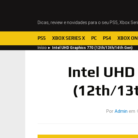
Dicas, review e novidades para o seu PS5, Xbox Ser
PS5
XBOX SERIES X
PC
PS4
XBOX ON
Início
►
Intel UHD Graphics 770 (12th/13th/14th Gen)
Intel UHD
(12th/13
Por
Admin
em