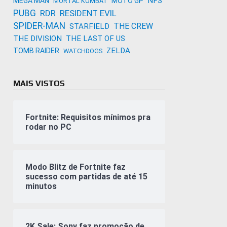
NFS
MEGA MAN
MOTO GP
MORTAL KOMBAT
PUBG
RDR
RESIDENT EVIL
SPIDER-MAN
THE CREW
STARFIELD
THE DIVISION
THE LAST OF US
ZELDA
TOMB RAIDER
WATCHDOGS
MAIS VISTOS
Fortnite: Requisitos mínimos pra
rodar no PC
Modo Blitz de Fortnite faz
sucesso com partidas de até 15
minutos
2K Sale: Sony faz promoção de