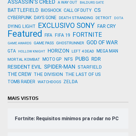
ASSASSIN'S CREED
A WAY OUT
BALDURS GATE
CS
BATTLEFIELD
BIOSHOCK
CALL OF DUTY
CYBERPUNK
DAYS GONE
DEATH STRANDING
DETROIT
DOTA
EXCLUSIVO SONY
FAR CRY
DYING LIGHT
Featured
FORTNITE
FIFA 19
FIFA
GOD OF WAR
GAME PASS
GHOSTRUNNER
GAME AWARDS
HORIZON
GTA
MEGA MAN
LEFT 4 DEAD
HOLLOW KNIGHT
PUBG
RDR
NFS
MOTO GP
MORTAL KOMBAT
SPIDER-MAN
RESIDENT EVIL
STARFIELD
THE CREW
THE DIVISION
THE LAST OF US
ZELDA
TOMB RAIDER
WATCHDOGS
MAIS VISTOS
Fortnite: Requisitos mínimos pra rodar no PC