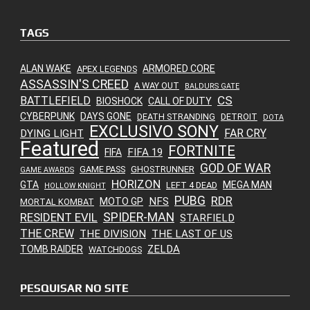
TAGS
ALAN WAKE
ARMORED CORE
APEX LEGENDS
ASSASSIN'S CREED
A WAY OUT
BALDURS GATE
CS
BATTLEFIELD
BIOSHOCK
CALL OF DUTY
CYBERPUNK
DAYS GONE
DEATH STRANDING
DETROIT
DOTA
EXCLUSIVO SONY
FAR CRY
DYING LIGHT
Featured
FORTNITE
FIFA 19
FIFA
GOD OF WAR
GAME PASS
GHOSTRUNNER
GAME AWARDS
HORIZON
GTA
MEGA MAN
LEFT 4 DEAD
HOLLOW KNIGHT
PUBG
RDR
NFS
MOTO GP
MORTAL KOMBAT
SPIDER-MAN
RESIDENT EVIL
STARFIELD
THE CREW
THE DIVISION
THE LAST OF US
ZELDA
TOMB RAIDER
WATCHDOGS
PESQUISAR NO SITE