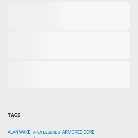
Microsoft
Amazon
Novidades
primeira ví
para compr
Activision
TAGS
ALAN WAKE
ARMORED CORE
APEX LEGENDS