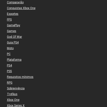
Comparação
Conquistas Xbox One
Esportes
FPS
GamePlay
Games
God Of War
Guia PS4
Moto
PC
Plataforma
PS4
PS5
Requisitos mínimos
RPG
Sobrevivência
Troféus
Xbox One
Xbox Series X