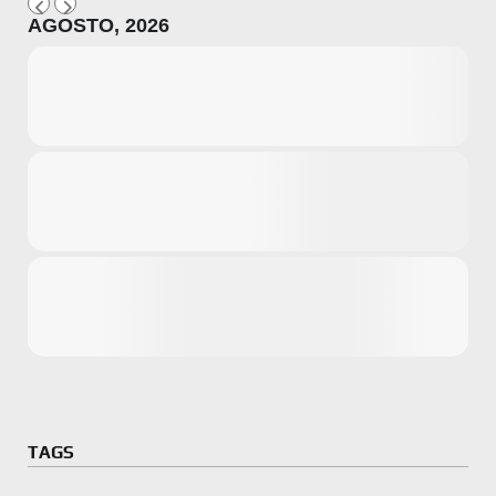
AGOSTO, 2026
Microsoft
Amazon
Novidades
primeira ví
para compr
Activision
TAGS