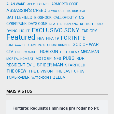
ALAN WAKE
ARMORED CORE
APEX LEGENDS
ASSASSIN'S CREED
A WAY OUT
BALDURS GATE
CS
BATTLEFIELD
BIOSHOCK
CALL OF DUTY
CYBERPUNK
DAYS GONE
DEATH STRANDING
DETROIT
DOTA
EXCLUSIVO SONY
FAR CRY
DYING LIGHT
Featured
FORTNITE
FIFA 19
FIFA
GOD OF WAR
GAME PASS
GHOSTRUNNER
GAME AWARDS
HORIZON
GTA
MEGA MAN
LEFT 4 DEAD
HOLLOW KNIGHT
PUBG
RDR
NFS
MOTO GP
MORTAL KOMBAT
SPIDER-MAN
RESIDENT EVIL
STARFIELD
THE CREW
THE DIVISION
THE LAST OF US
ZELDA
TOMB RAIDER
WATCHDOGS
MAIS VISTOS
Fortnite: Requisitos mínimos pra rodar no PC