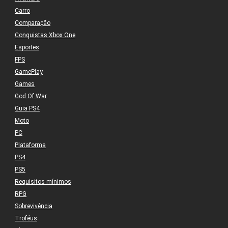
Carro
Comparação
Conquistas Xbox One
Esportes
FPS
GamePlay
Games
God Of War
Guia PS4
Moto
PC
Plataforma
PS4
PS5
Requisitos mínimos
RPG
Sobrevivência
Troféus