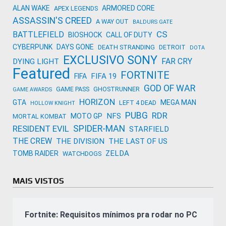
ALAN WAKE
ARMORED CORE
APEX LEGENDS
ASSASSIN'S CREED
A WAY OUT
BALDURS GATE
CS
BATTLEFIELD
BIOSHOCK
CALL OF DUTY
CYBERPUNK
DAYS GONE
DEATH STRANDING
DETROIT
DOTA
EXCLUSIVO SONY
FAR CRY
DYING LIGHT
Featured
FORTNITE
FIFA 19
FIFA
GOD OF WAR
GAME PASS
GHOSTRUNNER
GAME AWARDS
HORIZON
GTA
MEGA MAN
LEFT 4 DEAD
HOLLOW KNIGHT
PUBG
RDR
NFS
MOTO GP
MORTAL KOMBAT
SPIDER-MAN
RESIDENT EVIL
STARFIELD
THE CREW
THE DIVISION
THE LAST OF US
ZELDA
TOMB RAIDER
WATCHDOGS
MAIS VISTOS
Fortnite: Requisitos mínimos pra rodar no PC