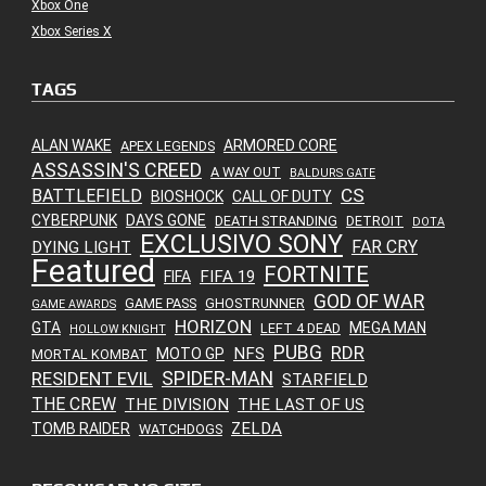
Xbox One
Xbox Series X
TAGS
ALAN WAKE
ARMORED CORE
APEX LEGENDS
ASSASSIN'S CREED
A WAY OUT
BALDURS GATE
CS
BATTLEFIELD
BIOSHOCK
CALL OF DUTY
CYBERPUNK
DAYS GONE
DEATH STRANDING
DETROIT
DOTA
EXCLUSIVO SONY
FAR CRY
DYING LIGHT
Featured
FORTNITE
FIFA 19
FIFA
GOD OF WAR
GAME PASS
GHOSTRUNNER
GAME AWARDS
HORIZON
GTA
MEGA MAN
LEFT 4 DEAD
HOLLOW KNIGHT
PUBG
RDR
NFS
MOTO GP
MORTAL KOMBAT
SPIDER-MAN
RESIDENT EVIL
STARFIELD
THE CREW
THE DIVISION
THE LAST OF US
ZELDA
TOMB RAIDER
WATCHDOGS