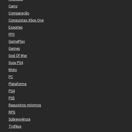
Carro
Comparação
Conquistas Xbox One
Esportes
FPS
GamePlay
Games
God Of War
Guia PS4
Moto
PC
Plataforma
PS4
PS5
Requisitos mínimos
RPG
Sobrevivência
Troféus