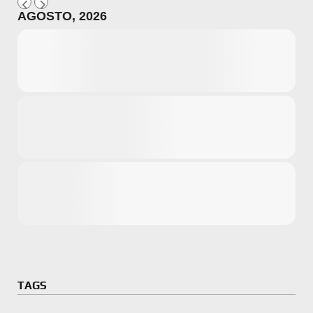
AGOSTO, 2026
Microsoft
Amazon
Novidades
primeira ví
para compr
Activision
TAGS