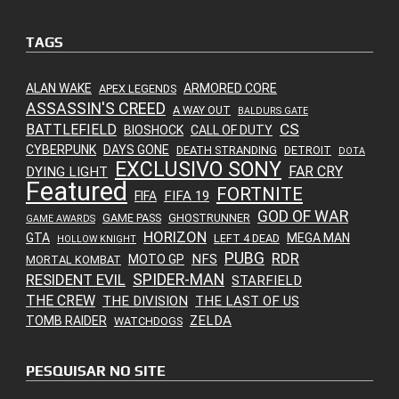
TAGS
ALAN WAKE
ARMORED CORE
APEX LEGENDS
ASSASSIN'S CREED
A WAY OUT
BALDURS GATE
CS
BATTLEFIELD
BIOSHOCK
CALL OF DUTY
CYBERPUNK
DAYS GONE
DEATH STRANDING
DETROIT
DOTA
EXCLUSIVO SONY
FAR CRY
DYING LIGHT
Featured
FORTNITE
FIFA 19
FIFA
GOD OF WAR
GAME PASS
GHOSTRUNNER
GAME AWARDS
HORIZON
GTA
MEGA MAN
LEFT 4 DEAD
HOLLOW KNIGHT
PUBG
RDR
NFS
MOTO GP
MORTAL KOMBAT
SPIDER-MAN
RESIDENT EVIL
STARFIELD
THE CREW
THE DIVISION
THE LAST OF US
ZELDA
TOMB RAIDER
WATCHDOGS
PESQUISAR NO SITE