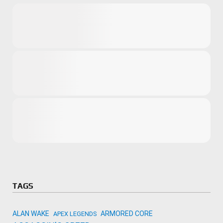
Microsoft
Amazon
Novidades
primeira ví
para compr
Activision
TAGS
ALAN WAKE
ARMORED CORE
APEX LEGENDS