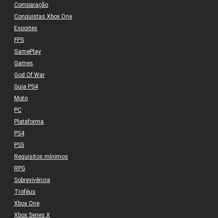
Comparação
Conquistas Xbox One
Esportes
FPS
GamePlay
Games
God Of War
Guia PS4
Moto
PC
Plataforma
PS4
PS5
Requisitos mínimos
RPG
Sobrevivência
Troféus
Xbox One
Xbox Series X