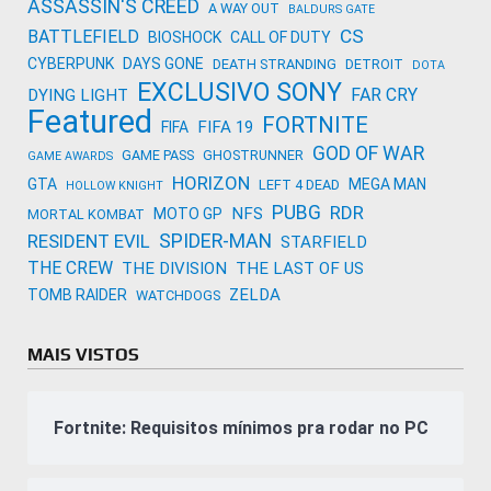
ASSASSIN'S CREED
A WAY OUT
BALDURS GATE
CS
BATTLEFIELD
BIOSHOCK
CALL OF DUTY
CYBERPUNK
DAYS GONE
DEATH STRANDING
DETROIT
DOTA
EXCLUSIVO SONY
FAR CRY
DYING LIGHT
Featured
FORTNITE
FIFA 19
FIFA
GOD OF WAR
GAME PASS
GHOSTRUNNER
GAME AWARDS
HORIZON
GTA
MEGA MAN
LEFT 4 DEAD
HOLLOW KNIGHT
PUBG
RDR
NFS
MOTO GP
MORTAL KOMBAT
SPIDER-MAN
RESIDENT EVIL
STARFIELD
THE CREW
THE DIVISION
THE LAST OF US
ZELDA
TOMB RAIDER
WATCHDOGS
MAIS VISTOS
Fortnite: Requisitos mínimos pra rodar no PC