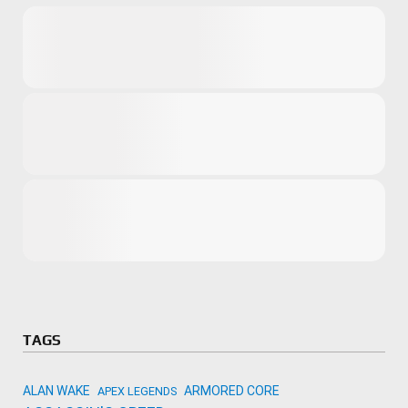
Microsoft
Amazon
Novidades
primeira ví
para compr
Activision
TAGS
ALAN WAKE
ARMORED CORE
APEX LEGENDS