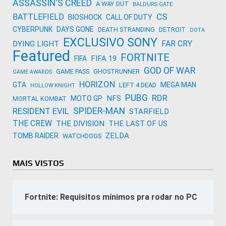
ASSASSIN'S CREED
A WAY OUT
BALDURS GATE
CS
BATTLEFIELD
BIOSHOCK
CALL OF DUTY
CYBERPUNK
DAYS GONE
DEATH STRANDING
DETROIT
DOTA
EXCLUSIVO SONY
FAR CRY
DYING LIGHT
Featured
FORTNITE
FIFA 19
FIFA
GOD OF WAR
GAME PASS
GHOSTRUNNER
GAME AWARDS
HORIZON
GTA
MEGA MAN
LEFT 4 DEAD
HOLLOW KNIGHT
PUBG
RDR
NFS
MOTO GP
MORTAL KOMBAT
SPIDER-MAN
RESIDENT EVIL
STARFIELD
THE CREW
THE DIVISION
THE LAST OF US
ZELDA
TOMB RAIDER
WATCHDOGS
MAIS VISTOS
Fortnite: Requisitos mínimos pra rodar no PC