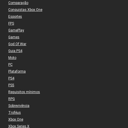
Comparação
Conquistas Xbox One
Esportes
FPS
GamePlay
Games
God Of War
Guia PS4
Moto
PC
Plataforma
PS4
PS5
Requisitos mínimos
RPG
Sobrevivência
Troféus
Xbox One
Xbox Series X