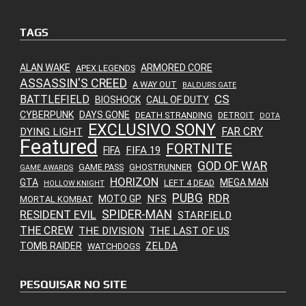
TAGS
ALAN WAKE
ARMORED CORE
APEX LEGENDS
ASSASSIN'S CREED
A WAY OUT
BALDURS GATE
CS
BATTLEFIELD
BIOSHOCK
CALL OF DUTY
CYBERPUNK
DAYS GONE
DEATH STRANDING
DETROIT
DOTA
EXCLUSIVO SONY
FAR CRY
DYING LIGHT
Featured
FORTNITE
FIFA 19
FIFA
GOD OF WAR
GAME PASS
GHOSTRUNNER
GAME AWARDS
HORIZON
GTA
MEGA MAN
LEFT 4 DEAD
HOLLOW KNIGHT
PUBG
RDR
NFS
MOTO GP
MORTAL KOMBAT
SPIDER-MAN
RESIDENT EVIL
STARFIELD
THE CREW
THE DIVISION
THE LAST OF US
ZELDA
TOMB RAIDER
WATCHDOGS
PESQUISAR NO SITE