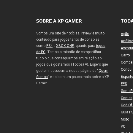
SOBRE A XP GAMER
TODA
Somos um site de notícias, review e muito
Ação
conteúdo para jogos tanto de consoles
Análise
como
PS4
e
XBOX ONE
, quanto para
jogos
Aventu
de PC
. Temos a missão de compartilhar
Carro
tudo o que conseguirmos em relação ao
Compa
jogos que gostamos (Todos) =). Espero que
Conqui
gostem, acessem a nossa página de “
Quem
Esport
Somos
” e saibam um pouco mais sobre o XP
Gamer.
FPS
GameP
Games
God Of
Guia P
Moto
PC