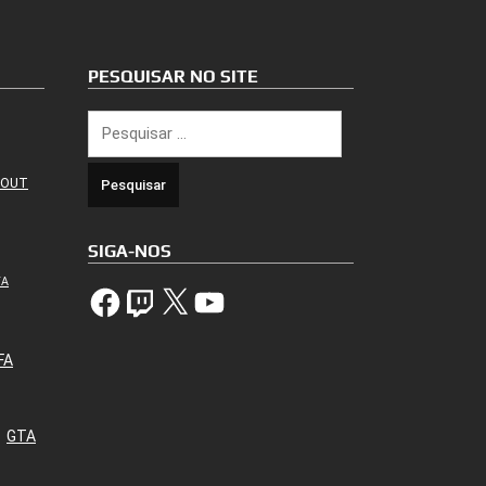
PESQUISAR NO SITE
Pesquisar
por:
 OUT
SIGA-NOS
TA
Facebook
Twitch
X
YouTube
FA
GTA