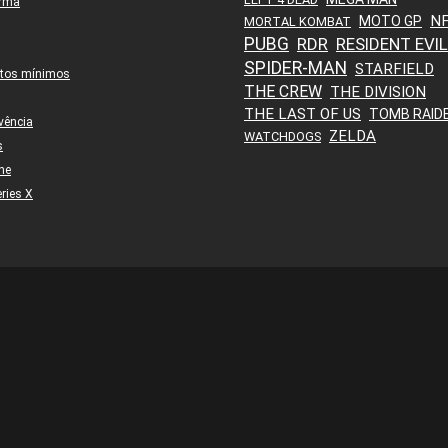
orma
N
MOTO GP
MORTAL KOMBAT
PUBG
RDR
RESIDENT EVIL
SPIDER-MAN
STARFIELD
itos mínimos
THE CREW
THE DIVISION
THE LAST OF US
TOMB RAID
vência
ZELDA
WATCHDOGS
s
ne
ries X