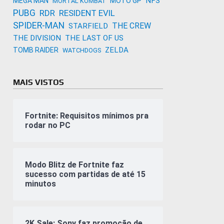
NFS
MEGA MAN
MOTO GP
MORTAL KOMBAT
PUBG
RDR
RESIDENT EVIL
SPIDER-MAN
THE CREW
STARFIELD
THE DIVISION
THE LAST OF US
ZELDA
TOMB RAIDER
WATCHDOGS
MAIS VISTOS
Fortnite: Requisitos mínimos pra
rodar no PC
Modo Blitz de Fortnite faz
sucesso com partidas de até 15
minutos
2K Sale: Sony faz promoção de