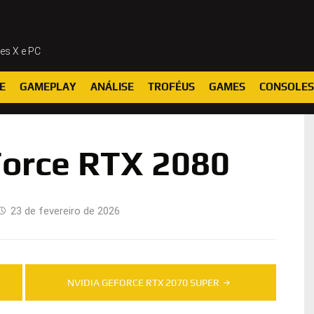
ies X e PC
E
GAMEPLAY
ANÁLISE
TROFÉUS
GAMES
CONSOLES
orce RTX 2080
23 de fevereiro de 2026
NVIDIA GEFORCE RTX 2070 SUPER