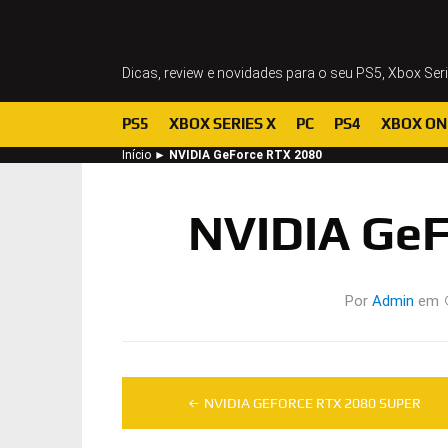
Dicas, review e novidades para o seu PS5, Xbox Ser
PS5
XBOX SERIES X
PC
PS4
XBOX ON
Início
►
NVIDIA GeForce RTX 2080
NVIDIA GeF
Por
Admin
em
Navegação
NVIDIA GEFORCE RTX 2080 SUPER
de