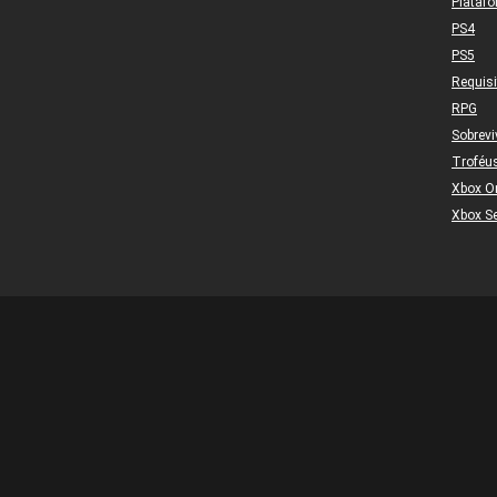
Plataf
PS4
PS5
Requis
RPG
Sobrevi
Troféu
Xbox O
Xbox Se