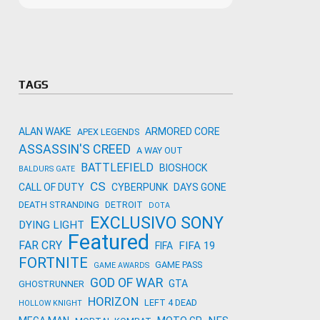
Microso
Amazon
Novidades
primeira
para co
Activisi
TAGS
ALAN WAKE
ARMORED CORE
APEX LEGENDS
ASSASSIN'S CREED
A WAY OUT
BATTLEFIELD
BIOSHOCK
BALDURS GATE
CS
CALL OF DUTY
CYBERPUNK
DAYS GONE
DEATH STRANDING
DETROIT
DOTA
EXCLUSIVO SONY
DYING LIGHT
Featured
FAR CRY
FIFA 19
FIFA
FORTNITE
GAME PASS
GAME AWARDS
GOD OF WAR
GTA
GHOSTRUNNER
HORIZON
LEFT 4 DEAD
HOLLOW KNIGHT