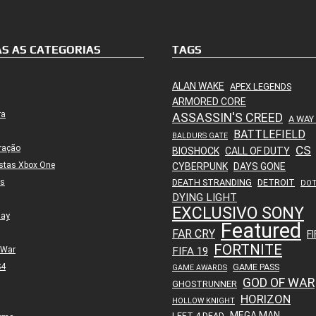
S AS CATEGORIAS
TAGS
ALAN WAKE
APEX LEGENDS
ARMORED CORE
ra
ASSASSIN'S CREED
A WAY
BATTLEFIELD
BALDURS GATE
ração
CS
BIOSHOCK
CALL OF DUTY
stas Xbox One
CYBERPUNK
DAYS GONE
es
DEATH STRANDING
DETROIT
DO
DYING LIGHT
EXCLUSIVO SONY
lay
Featured
FAR CRY
FI
FORTNITE
 War
FIFA 19
S4
GAME PASS
GAME AWARDS
GOD OF WAR
GHOSTRUNNER
HORIZON
HOLLOW KNIGHT
MEGA MAN
LEFT 4 DEAD