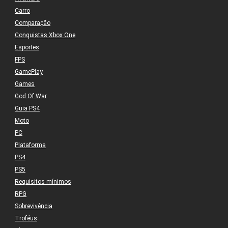
Carro
Comparação
Conquistas Xbox One
Esportes
FPS
GamePlay
Games
God Of War
Guia PS4
Moto
PC
Plataforma
PS4
PS5
Requisitos mínimos
RPG
Sobrevivência
Troféus