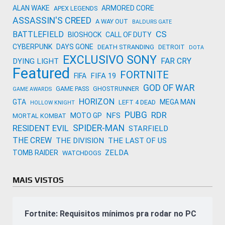
ALAN WAKE
ARMORED CORE
APEX LEGENDS
ASSASSIN'S CREED
A WAY OUT
BALDURS GATE
CS
BATTLEFIELD
BIOSHOCK
CALL OF DUTY
CYBERPUNK
DAYS GONE
DEATH STRANDING
DETROIT
DOTA
EXCLUSIVO SONY
FAR CRY
DYING LIGHT
Featured
FORTNITE
FIFA 19
FIFA
GOD OF WAR
GAME PASS
GHOSTRUNNER
GAME AWARDS
HORIZON
GTA
MEGA MAN
LEFT 4 DEAD
HOLLOW KNIGHT
PUBG
RDR
NFS
MOTO GP
MORTAL KOMBAT
SPIDER-MAN
RESIDENT EVIL
STARFIELD
THE CREW
THE DIVISION
THE LAST OF US
ZELDA
TOMB RAIDER
WATCHDOGS
MAIS VISTOS
Fortnite: Requisitos mínimos pra rodar no PC