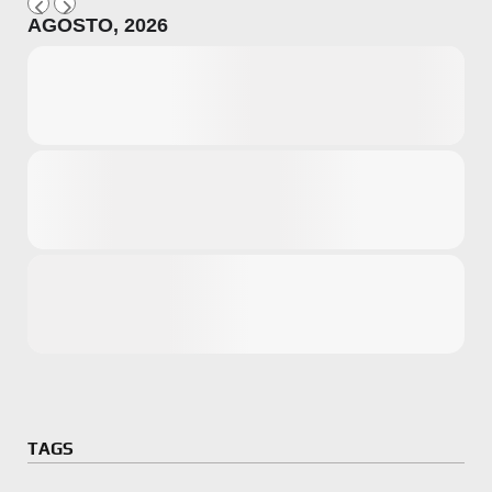
AGOSTO, 2026
Microsoft
Amazon
Novidades
primeira ví
para compr
Activision
TAGS