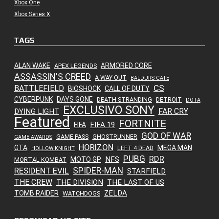
Xbox One
Xbox Series X
TAGS
ALAN WAKE
ARMORED CORE
APEX LEGENDS
ASSASSIN'S CREED
A WAY OUT
BALDURS GATE
CS
BATTLEFIELD
BIOSHOCK
CALL OF DUTY
CYBERPUNK
DAYS GONE
DEATH STRANDING
DETROIT
DOTA
EXCLUSIVO SONY
FAR CRY
DYING LIGHT
Featured
FORTNITE
FIFA 19
FIFA
GOD OF WAR
GAME PASS
GHOSTRUNNER
GAME AWARDS
HORIZON
GTA
MEGA MAN
LEFT 4 DEAD
HOLLOW KNIGHT
PUBG
RDR
NFS
MOTO GP
MORTAL KOMBAT
SPIDER-MAN
RESIDENT EVIL
STARFIELD
THE CREW
THE DIVISION
THE LAST OF US
ZELDA
TOMB RAIDER
WATCHDOGS