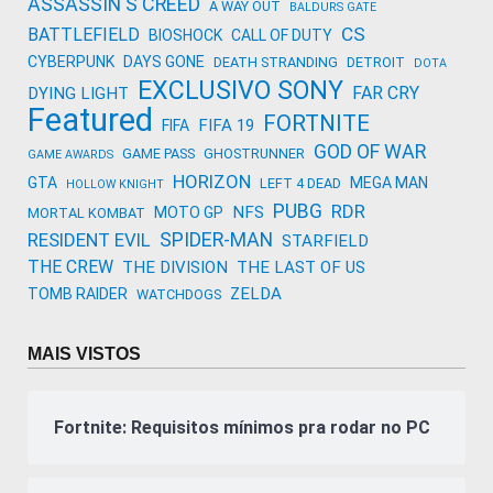
ASSASSIN'S CREED
A WAY OUT
BALDURS GATE
CS
BATTLEFIELD
BIOSHOCK
CALL OF DUTY
CYBERPUNK
DAYS GONE
DEATH STRANDING
DETROIT
DOTA
EXCLUSIVO SONY
FAR CRY
DYING LIGHT
Featured
FORTNITE
FIFA 19
FIFA
GOD OF WAR
GAME PASS
GHOSTRUNNER
GAME AWARDS
HORIZON
GTA
MEGA MAN
LEFT 4 DEAD
HOLLOW KNIGHT
PUBG
RDR
NFS
MOTO GP
MORTAL KOMBAT
SPIDER-MAN
RESIDENT EVIL
STARFIELD
THE CREW
THE DIVISION
THE LAST OF US
ZELDA
TOMB RAIDER
WATCHDOGS
MAIS VISTOS
Fortnite: Requisitos mínimos pra rodar no PC