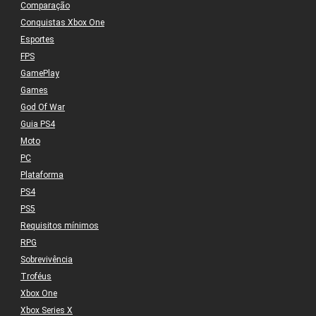
Comparação
Conquistas Xbox One
Esportes
FPS
GamePlay
Games
God Of War
Guia PS4
Moto
PC
Plataforma
PS4
PS5
Requisitos mínimos
RPG
Sobrevivência
Troféus
Xbox One
Xbox Series X