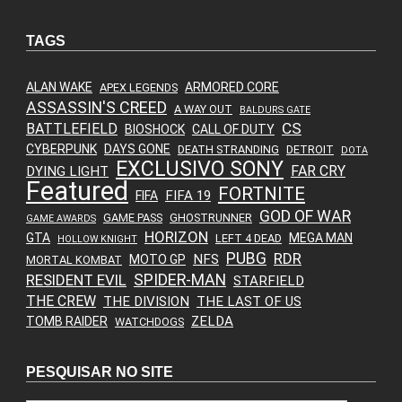
TAGS
ALAN WAKE
ARMORED CORE
APEX LEGENDS
ASSASSIN'S CREED
A WAY OUT
BALDURS GATE
CS
BATTLEFIELD
BIOSHOCK
CALL OF DUTY
CYBERPUNK
DAYS GONE
DEATH STRANDING
DETROIT
DOTA
EXCLUSIVO SONY
FAR CRY
DYING LIGHT
Featured
FORTNITE
FIFA 19
FIFA
GOD OF WAR
GAME PASS
GHOSTRUNNER
GAME AWARDS
HORIZON
GTA
MEGA MAN
LEFT 4 DEAD
HOLLOW KNIGHT
PUBG
RDR
NFS
MOTO GP
MORTAL KOMBAT
SPIDER-MAN
RESIDENT EVIL
STARFIELD
THE CREW
THE DIVISION
THE LAST OF US
ZELDA
TOMB RAIDER
WATCHDOGS
PESQUISAR NO SITE