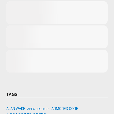
Microsoft
Amazon
Novidades
primeira ví
para compr
Activision
TAGS
ALAN WAKE
ARMORED CORE
APEX LEGENDS