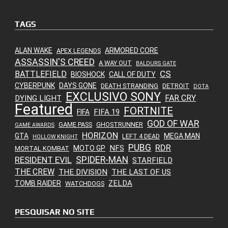
TAGS
ALAN WAKE
ARMORED CORE
APEX LEGENDS
ASSASSIN'S CREED
A WAY OUT
BALDURS GATE
CS
BATTLEFIELD
BIOSHOCK
CALL OF DUTY
CYBERPUNK
DAYS GONE
DEATH STRANDING
DETROIT
DOTA
EXCLUSIVO SONY
FAR CRY
DYING LIGHT
Featured
FORTNITE
FIFA 19
FIFA
GOD OF WAR
GAME PASS
GHOSTRUNNER
GAME AWARDS
HORIZON
GTA
MEGA MAN
LEFT 4 DEAD
HOLLOW KNIGHT
PUBG
RDR
NFS
MOTO GP
MORTAL KOMBAT
SPIDER-MAN
RESIDENT EVIL
STARFIELD
THE CREW
THE DIVISION
THE LAST OF US
ZELDA
TOMB RAIDER
WATCHDOGS
PESQUISAR NO SITE