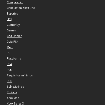
Comparação
Conquistas Xbox One
Esportes
FPS
GamePlay
Games
God Of War
Guia PS4
Moto
PC
Plataforma
PS4
PS5
Requisitos mínimos
RPG
Sobrevivência
Troféus
Xbox One
Xbox Series X