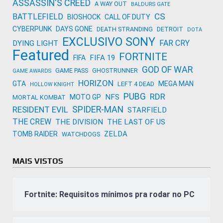
ASSASSIN'S CREED
A WAY OUT
BALDURS GATE
CS
BATTLEFIELD
BIOSHOCK
CALL OF DUTY
CYBERPUNK
DAYS GONE
DEATH STRANDING
DETROIT
DOTA
EXCLUSIVO SONY
FAR CRY
DYING LIGHT
Featured
FORTNITE
FIFA 19
FIFA
GOD OF WAR
GAME PASS
GHOSTRUNNER
GAME AWARDS
HORIZON
GTA
MEGA MAN
LEFT 4 DEAD
HOLLOW KNIGHT
PUBG
RDR
NFS
MOTO GP
MORTAL KOMBAT
SPIDER-MAN
RESIDENT EVIL
STARFIELD
THE CREW
THE DIVISION
THE LAST OF US
ZELDA
TOMB RAIDER
WATCHDOGS
MAIS VISTOS
Fortnite: Requisitos mínimos pra rodar no PC