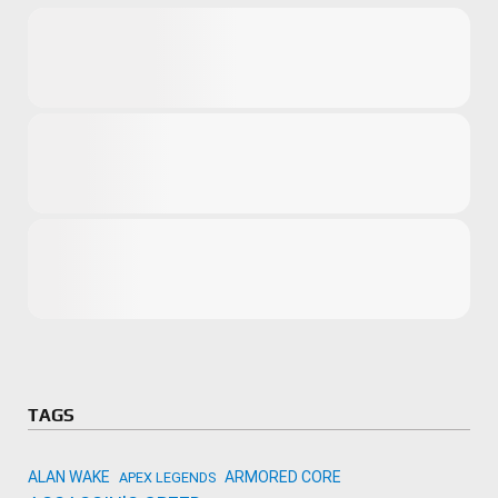
Microsoft
Amazon
Novidades
primeira ví
para compr
Activision
TAGS
ALAN WAKE
ARMORED CORE
APEX LEGENDS