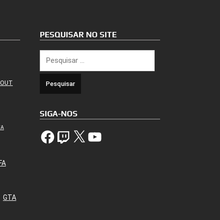
PESQUISAR NO SITE
Pesquisar
por:
 OUT
SIGA-NOS
TA
Facebook
Twitch
X
YouTube
FA
GTA