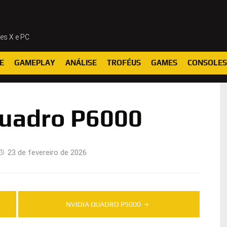
ies X e PC
E
GAMEPLAY
ANÁLISE
TROFÉUS
GAMES
CONSOLES
uadro P6000
23 de fevereiro de 2026
NVIDIA QUADRO P5000