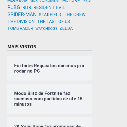
NFS
MEGA MAN
MOTO GP
MORTAL KOMBAT
PUBG
RDR
RESIDENT EVIL
SPIDER-MAN
THE CREW
STARFIELD
THE DIVISION
THE LAST OF US
ZELDA
TOMB RAIDER
WATCHDOGS
MAIS VISTOS
Fortnite: Requisitos mínimos pra
rodar no PC
Modo Blitz de Fortnite faz
sucesso com partidas de até 15
minutos
2K Sale: Sony faz promoção de