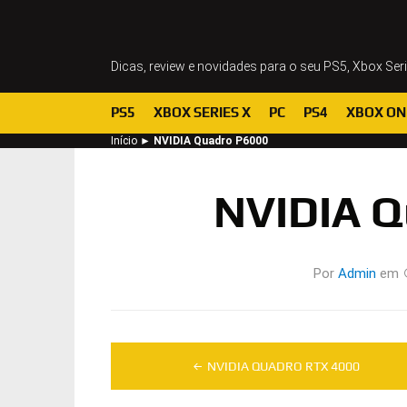
Dicas, review e novidades para o seu PS5, Xbox Ser
PS5
XBOX SERIES X
PC
PS4
XBOX ON
Início
►
NVIDIA Quadro P6000
NVIDIA Q
Por
Admin
em
Navegação
NVIDIA QUADRO RTX 4000
de