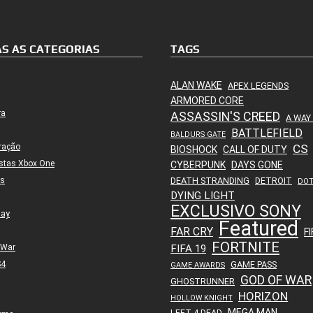
S AS CATEGORIAS
TAGS
ALAN WAKE
APEX LEGENDS
ARMORED CORE
ra
ASSASSIN'S CREED
A WAY
BATTLEFIELD
BALDURS GATE
ração
CS
BIOSHOCK
CALL OF DUTY
stas Xbox One
CYBERPUNK
DAYS GONE
es
DEATH STRANDING
DETROIT
DO
DYING LIGHT
EXCLUSIVO SONY
lay
Featured
FAR CRY
FI
FORTNITE
 War
FIFA 19
S4
GAME PASS
GAME AWARDS
GOD OF WAR
GHOSTRUNNER
HORIZON
HOLLOW KNIGHT
MEGA MAN
LEFT 4 DEAD