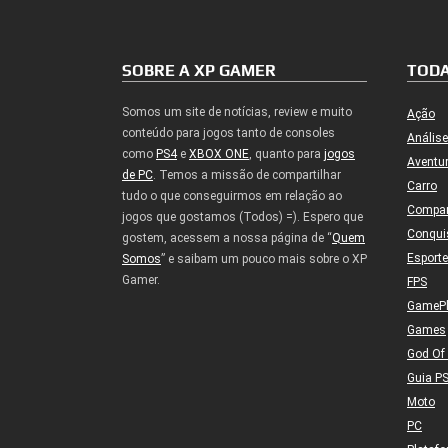
SOBRE A XP GAMER
TODA
Somos um site de notícias, review e muito
Ação
conteúdo para jogos tanto de consoles
Análise
como
PS4
e
XBOX ONE
, quanto para
jogos
Aventu
de PC
. Temos a missão de compartilhar
Carro
tudo o que conseguirmos em relação ao
Compa
jogos que gostamos (Todos) =). Espero que
Conqui
gostem, acessem a nossa página de “
Quem
Esport
Somos
” e saibam um pouco mais sobre o XP
Gamer.
FPS
GameP
Games
God Of
Guia P
Moto
PC