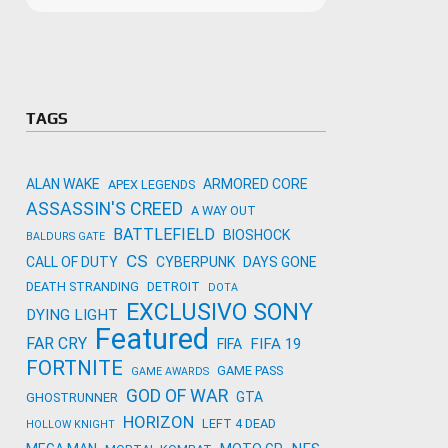
Microso
Amazon
Novidades
primeira
para co
Activisi
TAGS
ALAN WAKE
ARMORED CORE
APEX LEGENDS
ASSASSIN'S CREED
A WAY OUT
BATTLEFIELD
BIOSHOCK
BALDURS GATE
CS
CALL OF DUTY
CYBERPUNK
DAYS GONE
DEATH STRANDING
DETROIT
DOTA
EXCLUSIVO SONY
DYING LIGHT
Featured
FAR CRY
FIFA 19
FIFA
FORTNITE
GAME PASS
GAME AWARDS
GOD OF WAR
GTA
GHOSTRUNNER
HORIZON
LEFT 4 DEAD
HOLLOW KNIGHT