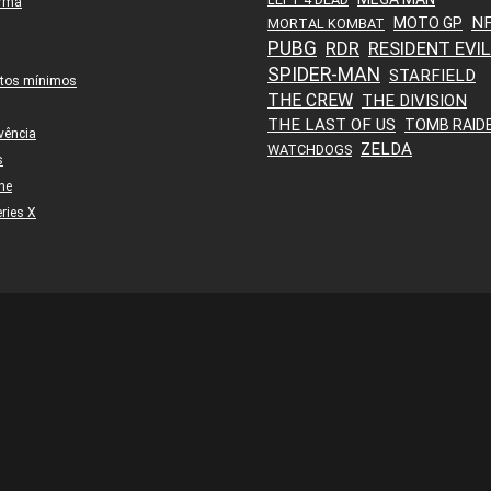
orma
N
MOTO GP
MORTAL KOMBAT
PUBG
RDR
RESIDENT EVIL
SPIDER-MAN
STARFIELD
itos mínimos
THE CREW
THE DIVISION
THE LAST OF US
TOMB RAID
vência
ZELDA
WATCHDOGS
s
ne
ries X