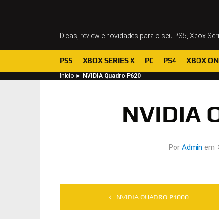
Dicas, review e novidades para o seu PS5, Xbox Ser
PS5
XBOX SERIES X
PC
PS4
XBOX ON
Início
►
NVIDIA Quadro P620
NVIDIA 
Por
Admin
em
Navegação
NVIDIA QUADRO P1000
de