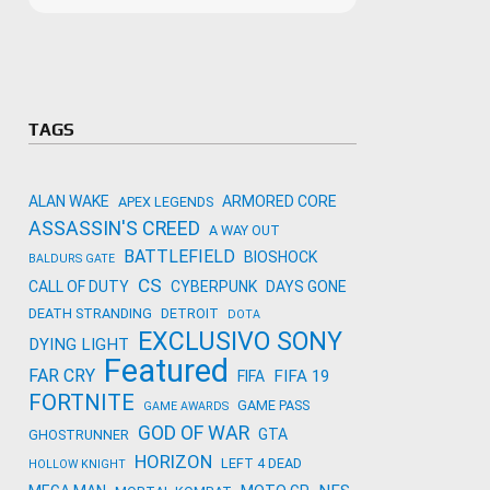
Microso
Amazon
Novidades
primeira
para co
Activisi
TAGS
ALAN WAKE
ARMORED CORE
APEX LEGENDS
ASSASSIN'S CREED
A WAY OUT
BATTLEFIELD
BIOSHOCK
BALDURS GATE
CS
CALL OF DUTY
CYBERPUNK
DAYS GONE
DEATH STRANDING
DETROIT
DOTA
EXCLUSIVO SONY
DYING LIGHT
Featured
FAR CRY
FIFA 19
FIFA
FORTNITE
GAME PASS
GAME AWARDS
GOD OF WAR
GTA
GHOSTRUNNER
HORIZON
LEFT 4 DEAD
HOLLOW KNIGHT