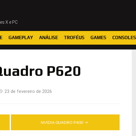
ies X e PC
E
GAMEPLAY
ANÁLISE
TROFÉUS
GAMES
CONSOLES
Quadro P620
23 de fevereiro de 2026
NVIDIA QUADRO P400