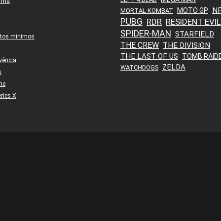
orma
N
MOTO GP
MORTAL KOMBAT
PUBG
RDR
RESIDENT EVIL
SPIDER-MAN
STARFIELD
itos mínimos
THE CREW
THE DIVISION
THE LAST OF US
TOMB RAID
vência
ZELDA
WATCHDOGS
s
ne
ries X