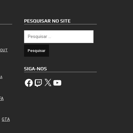
PESQUISAR NO SITE
Pesquisar
por:
 OUT
SIGA-NOS
TA
Facebook
Twitch
X
YouTube
FA
GTA