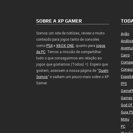
SOBRE A XP GAMER
TODA
Somos um site de notícias, review e muito
Ação
conteúdo para jogos tanto de consoles
Análise
como
PS4
e
XBOX ONE
, quanto para
jogos
Aventu
de PC
. Temos a missão de compartilhar
Carro
tudo o que conseguirmos em relação ao
Compa
jogos que gostamos (Todos) =). Espero que
Conqui
gostem, acessem a nossa página de “
Quem
Esport
Somos
” e saibam um pouco mais sobre o XP
Gamer.
FPS
GameP
Games
God Of
Guia P
Moto
PC