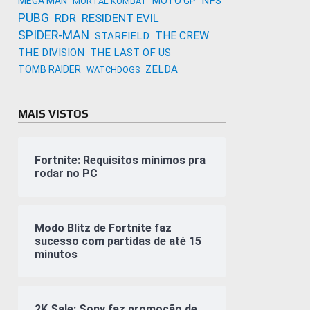
NFS
MEGA MAN
MOTO GP
MORTAL KOMBAT
PUBG
RDR
RESIDENT EVIL
SPIDER-MAN
THE CREW
STARFIELD
THE DIVISION
THE LAST OF US
ZELDA
TOMB RAIDER
WATCHDOGS
MAIS VISTOS
Fortnite: Requisitos mínimos pra
rodar no PC
Modo Blitz de Fortnite faz
sucesso com partidas de até 15
minutos
2K Sale: Sony faz promoção de