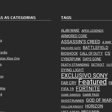
S AS CATEGORIAS
TAGS
ALAN WAKE
APEX LEGENDS
ARMORED CORE
ra
ASSASSIN'S CREED
A WAY
BATTLEFIELD
BALDURS GATE
ração
CS
BIOSHOCK
CALL OF DUTY
stas Xbox One
CYBERPUNK
DAYS GONE
es
DEATH STRANDING
DETROIT
DO
DYING LIGHT
EXCLUSIVO SONY
lay
Featured
FAR CRY
FI
FORTNITE
 War
FIFA 19
S4
GAME PASS
GAME AWARDS
GOD OF WAR
GHOSTRUNNER
HORIZON
HOLLOW KNIGHT
MEGA MAN
LEFT 4 DEAD