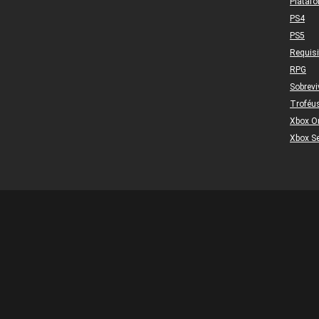
Plataf
PS4
PS5
Requis
RPG
Sobrevi
Troféu
Xbox O
Xbox Se