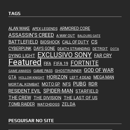
TAGS
ALAN WAKE
ARMORED CORE
APEX LEGENDS
ASSASSIN'S CREED
A WAY OUT
BALDURS GATE
CS
BATTLEFIELD
BIOSHOCK
CALL OF DUTY
CYBERPUNK
DAYS GONE
DEATH STRANDING
DETROIT
DOTA
EXCLUSIVO SONY
FAR CRY
DYING LIGHT
Featured
FORTNITE
FIFA 19
FIFA
GOD OF WAR
GAME PASS
GHOSTRUNNER
GAME AWARDS
HORIZON
GTA
MEGA MAN
LEFT 4 DEAD
HOLLOW KNIGHT
PUBG
RDR
NFS
MOTO GP
MORTAL KOMBAT
SPIDER-MAN
RESIDENT EVIL
STARFIELD
THE CREW
THE DIVISION
THE LAST OF US
ZELDA
TOMB RAIDER
WATCHDOGS
PESQUISAR NO SITE