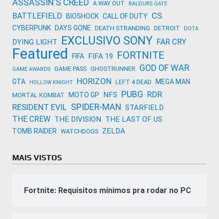
ASSASSIN'S CREED
A WAY OUT
BALDURS GATE
CS
BATTLEFIELD
BIOSHOCK
CALL OF DUTY
CYBERPUNK
DAYS GONE
DEATH STRANDING
DETROIT
DOTA
EXCLUSIVO SONY
FAR CRY
DYING LIGHT
Featured
FORTNITE
FIFA 19
FIFA
GOD OF WAR
GAME PASS
GHOSTRUNNER
GAME AWARDS
HORIZON
GTA
MEGA MAN
LEFT 4 DEAD
HOLLOW KNIGHT
PUBG
RDR
NFS
MOTO GP
MORTAL KOMBAT
SPIDER-MAN
RESIDENT EVIL
STARFIELD
THE CREW
THE DIVISION
THE LAST OF US
ZELDA
TOMB RAIDER
WATCHDOGS
MAIS VISTOS
Fortnite: Requisitos mínimos pra rodar no PC