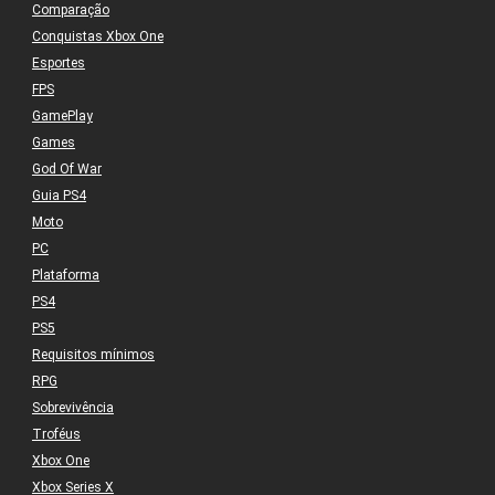
Comparação
Conquistas Xbox One
Esportes
FPS
GamePlay
Games
God Of War
Guia PS4
Moto
PC
Plataforma
PS4
PS5
Requisitos mínimos
RPG
Sobrevivência
Troféus
Xbox One
Xbox Series X