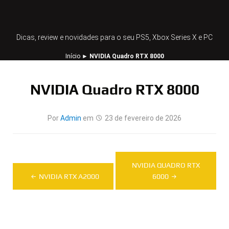
Dicas, review e novidades para o seu PS5, Xbox Series X e PC
Início
►
NVIDIA Quadro RTX 8000
NVIDIA Quadro RTX 8000
Por
Admin
em
23 de fevereiro de 2026
Navegação
NVIDIA QUADRO RTX
de
NVIDIA RTX A2000
6000
Post