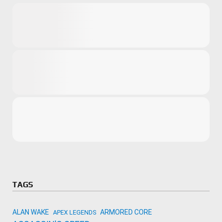
Microsoft
Amazon
Novidades
primeira ví
para compr
Activision
TAGS
ALAN WAKE
ARMORED CORE
APEX LEGENDS