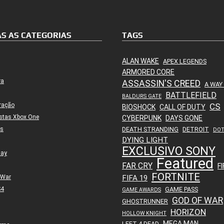
S AS CATEGORIAS
TAGS
ALAN WAKE
APEX LEGENDS
ARMORED CORE
ra
ASSASSIN'S CREED
A WAY
BATTLEFIELD
BALDURS GATE
ração
CS
BIOSHOCK
CALL OF DUTY
stas Xbox One
CYBERPUNK
DAYS GONE
es
DEATH STRANDING
DETROIT
DO
DYING LIGHT
EXCLUSIVO SONY
lay
Featured
FAR CRY
FI
FORTNITE
 War
FIFA 19
S4
GAME PASS
GAME AWARDS
GOD OF WAR
GHOSTRUNNER
HORIZON
HOLLOW KNIGHT
MEGA MAN
LEFT 4 DEAD