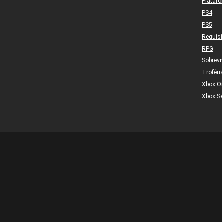
Plataf
PS4
PS5
Requis
RPG
Sobrevi
Troféu
Xbox O
Xbox Se