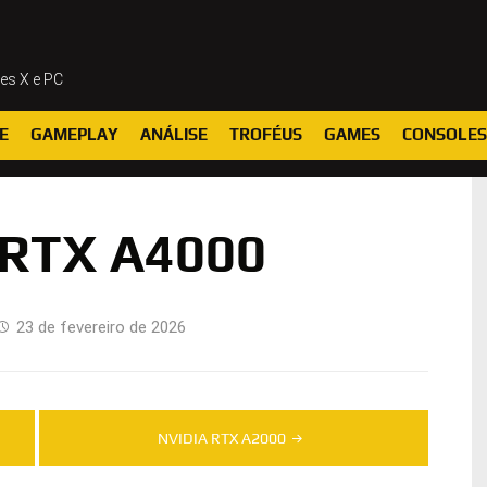
ies X e PC
E
GAMEPLAY
ANÁLISE
TROFÉUS
GAMES
CONSOLES
 RTX A4000
23 de fevereiro de 2026
NVIDIA RTX A2000