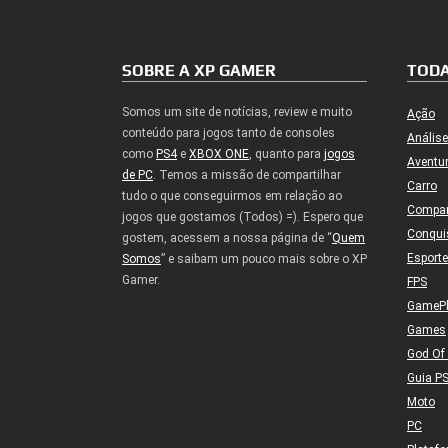
SOBRE A XP GAMER
TODA
Somos um site de notícias, review e muito
Ação
conteúdo para jogos tanto de consoles
Análise
como
PS4
e
XBOX ONE
, quanto para
jogos
Aventu
de PC
. Temos a missão de compartilhar
Carro
tudo o que conseguirmos em relação ao
Compa
jogos que gostamos (Todos) =). Espero que
Conqui
gostem, acessem a nossa página de “
Quem
Esport
Somos
” e saibam um pouco mais sobre o XP
Gamer.
FPS
GameP
Games
God Of
Guia P
Moto
PC