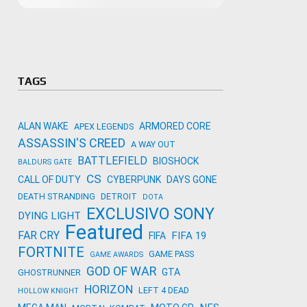
Microso
Amazon
Novidades
primeira
para co
Activisi
TAGS
ALAN WAKE
ARMORED CORE
APEX LEGENDS
ASSASSIN'S CREED
A WAY OUT
BATTLEFIELD
BIOSHOCK
BALDURS GATE
CS
CALL OF DUTY
CYBERPUNK
DAYS GONE
DEATH STRANDING
DETROIT
DOTA
EXCLUSIVO SONY
DYING LIGHT
Featured
FAR CRY
FIFA 19
FIFA
FORTNITE
GAME PASS
GAME AWARDS
GOD OF WAR
GTA
GHOSTRUNNER
HORIZON
LEFT 4 DEAD
HOLLOW KNIGHT