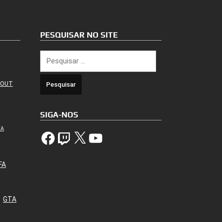
PESQUISAR NO SITE
Pesquisar
por:
 OUT
SIGA-NOS
TA
Facebook
Twitch
X
YouTube
FA
GTA