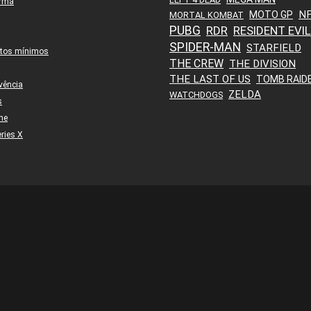
orma
N
MOTO GP
MORTAL KOMBAT
PUBG
RDR
RESIDENT EVIL
SPIDER-MAN
STARFIELD
itos mínimos
THE CREW
THE DIVISION
THE LAST OF US
TOMB RAID
vência
ZELDA
WATCHDOGS
s
ne
ries X