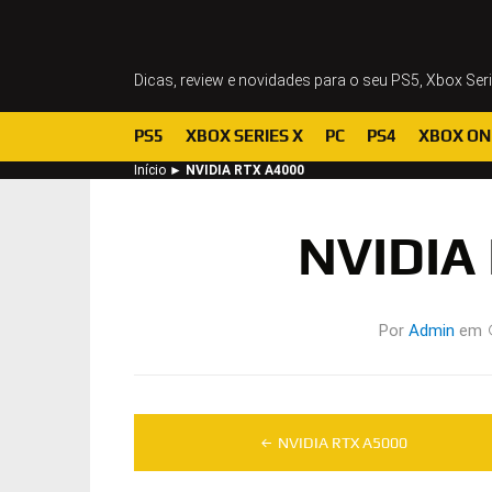
Dicas, review e novidades para o seu PS5, Xbox Ser
PS5
XBOX SERIES X
PC
PS4
XBOX ON
Início
►
NVIDIA RTX A4000
NVIDIA
Por
Admin
em
Navegação
NVIDIA RTX A5000
de