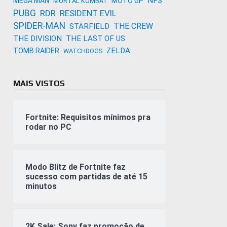
NFS
MEGA MAN
MOTO GP
MORTAL KOMBAT
PUBG
RDR
RESIDENT EVIL
SPIDER-MAN
THE CREW
STARFIELD
THE DIVISION
THE LAST OF US
ZELDA
TOMB RAIDER
WATCHDOGS
MAIS VISTOS
Fortnite: Requisitos mínimos pra
rodar no PC
Modo Blitz de Fortnite faz
sucesso com partidas de até 15
minutos
2K Sale: Sony faz promoção de