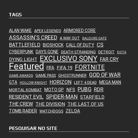
TAGS
ALAN WAKE
ARMORED CORE
APEX LEGENDS
ASSASSIN'S CREED
A WAY OUT
BALDURS GATE
CS
BATTLEFIELD
BIOSHOCK
CALL OF DUTY
CYBERPUNK
DAYS GONE
DEATH STRANDING
DETROIT
DOTA
EXCLUSIVO SONY
FAR CRY
DYING LIGHT
Featured
FORTNITE
FIFA 19
FIFA
GOD OF WAR
GAME PASS
GHOSTRUNNER
GAME AWARDS
HORIZON
GTA
MEGA MAN
LEFT 4 DEAD
HOLLOW KNIGHT
PUBG
RDR
NFS
MOTO GP
MORTAL KOMBAT
SPIDER-MAN
RESIDENT EVIL
STARFIELD
THE CREW
THE DIVISION
THE LAST OF US
ZELDA
TOMB RAIDER
WATCHDOGS
PESQUISAR NO SITE