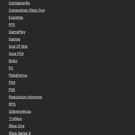
Comparação
Conquistas Xbox One
Esportes
FPS
GamePlay
Games
God Of War
Guia PS4
Moto
PC
Plataforma
PS4
PS5
Requisitos mínimos
RPG
Sobrevivência
Troféus
Xbox One
Xbox Series X