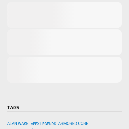
Microsoft
Amazon
Novidades
primeira ví
para compr
Activision
TAGS
ALAN WAKE
ARMORED CORE
APEX LEGENDS