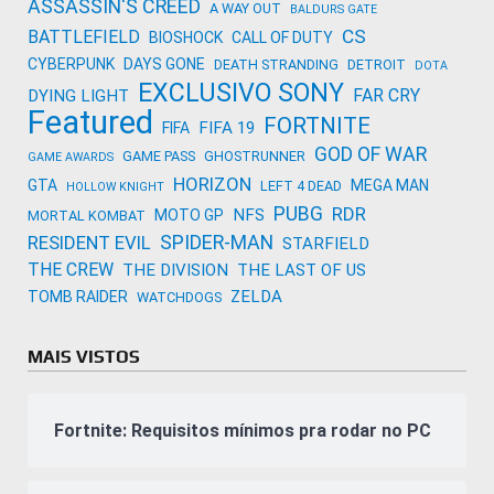
ASSASSIN'S CREED
A WAY OUT
BALDURS GATE
CS
BATTLEFIELD
BIOSHOCK
CALL OF DUTY
CYBERPUNK
DAYS GONE
DEATH STRANDING
DETROIT
DOTA
EXCLUSIVO SONY
FAR CRY
DYING LIGHT
Featured
FORTNITE
FIFA 19
FIFA
GOD OF WAR
GAME PASS
GHOSTRUNNER
GAME AWARDS
HORIZON
GTA
MEGA MAN
LEFT 4 DEAD
HOLLOW KNIGHT
PUBG
RDR
NFS
MOTO GP
MORTAL KOMBAT
SPIDER-MAN
RESIDENT EVIL
STARFIELD
THE CREW
THE DIVISION
THE LAST OF US
ZELDA
TOMB RAIDER
WATCHDOGS
MAIS VISTOS
Fortnite: Requisitos mínimos pra rodar no PC