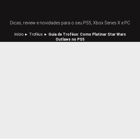
Dicas, review e novidades para o seu PS5, Xbox Series X e PC
Início
►
Troféus
►
Guia de Troféus: Como Platinar Star Wars
Outlaws no PS5