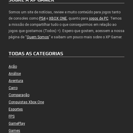
Somos um site de notícias, review e muito conteúdo para jogos tanto
de consoles como
PS4
e
XBOX ONE
, quanto para
jogos de PC
. Temos
a missão de compartilhar tudo o que conseguirmos em relação ao
jogos que gostamos (Todos) =). Espero que gostem, acessem a nossa
página de “
Quem Somos
” e saibam um pouco mais sobre o XP Gamer.
TODAS AS CATEGORIAS
Ação
Análise
Aventura
Carro
Comparação
Conquistas Xbox One
Esportes
FPS
GamePlay
Games