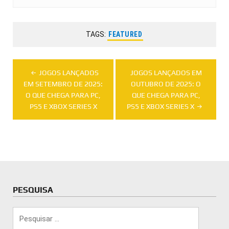
TAGS:
FEATURED
Navegação
JOGOS LANÇADOS
JOGOS LANÇADOS EM
de
EM SETEMBRO DE 2025:
OUTUBRO DE 2025: O
O QUE CHEGA PARA PC,
QUE CHEGA PARA PC,
Post
PS5 E XBOX SERIES X
PS5 E XBOX SERIES X
PESQUISA
Pesquisar
por: