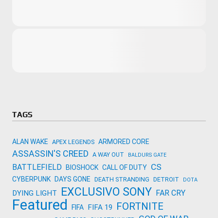
Microsoft
Amazon
Novidades
primeira ví
para compr
Activision
TAGS
ALAN WAKE
ARMORED CORE
APEX LEGENDS
ASSASSIN'S CREED
A WAY OUT
BALDURS GATE
CS
BATTLEFIELD
BIOSHOCK
CALL OF DUTY
CYBERPUNK
DAYS GONE
DEATH STRANDING
DETROIT
DOTA
EXCLUSIVO SONY
FAR CRY
DYING LIGHT
Featured
FORTNITE
FIFA 19
FIFA