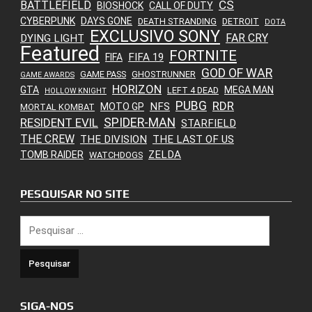
CS
BATTLEFIELD
BIOSHOCK
CALL OF DUTY
CYBERPUNK
DAYS GONE
DEATH STRANDING
DETROIT
DOTA
EXCLUSIVO SONY
FAR CRY
DYING LIGHT
Featured
FORTNITE
FIFA 19
FIFA
GOD OF WAR
GAME PASS
GHOSTRUNNER
GAME AWARDS
HORIZON
GTA
MEGA MAN
LEFT 4 DEAD
HOLLOW KNIGHT
PUBG
RDR
NFS
MOTO GP
MORTAL KOMBAT
SPIDER-MAN
RESIDENT EVIL
STARFIELD
THE CREW
THE DIVISION
THE LAST OF US
ZELDA
TOMB RAIDER
WATCHDOGS
PESQUISAR NO SITE
Pesquisar
por:
SIGA-NOS