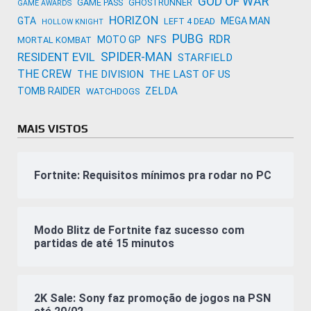
GOD OF WAR
GAME PASS
GHOSTRUNNER
GAME AWARDS
HORIZON
GTA
MEGA MAN
LEFT 4 DEAD
HOLLOW KNIGHT
PUBG
RDR
NFS
MOTO GP
MORTAL KOMBAT
SPIDER-MAN
RESIDENT EVIL
STARFIELD
THE CREW
THE DIVISION
THE LAST OF US
ZELDA
TOMB RAIDER
WATCHDOGS
MAIS VISTOS
Fortnite: Requisitos mínimos pra rodar no PC
Modo Blitz de Fortnite faz sucesso com
partidas de até 15 minutos
2K Sale: Sony faz promoção de jogos na PSN