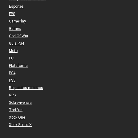
Esportes
FPS
GamePlay
Games
God Of War
Guia PS4
Moto
PC
Plataforma
PS4
PS5
Requisitos mínimos
RPG
Sobrevivência
Troféus
Xbox One
Xbox Series X