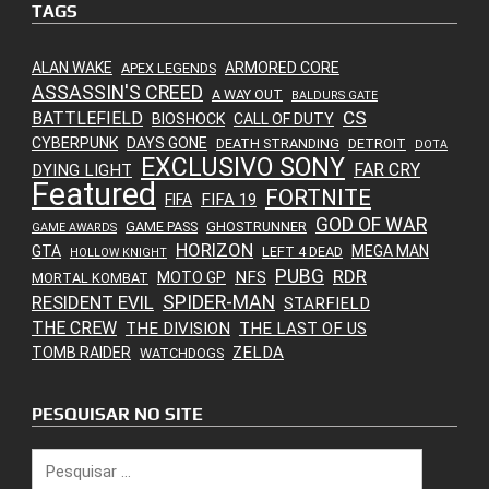
TAGS
ALAN WAKE
ARMORED CORE
APEX LEGENDS
ASSASSIN'S CREED
A WAY OUT
BALDURS GATE
CS
BATTLEFIELD
BIOSHOCK
CALL OF DUTY
CYBERPUNK
DAYS GONE
DEATH STRANDING
DETROIT
DOTA
EXCLUSIVO SONY
FAR CRY
DYING LIGHT
Featured
FORTNITE
FIFA 19
FIFA
GOD OF WAR
GAME PASS
GHOSTRUNNER
GAME AWARDS
HORIZON
GTA
MEGA MAN
LEFT 4 DEAD
HOLLOW KNIGHT
PUBG
RDR
NFS
MOTO GP
MORTAL KOMBAT
SPIDER-MAN
RESIDENT EVIL
STARFIELD
THE CREW
THE DIVISION
THE LAST OF US
ZELDA
TOMB RAIDER
WATCHDOGS
PESQUISAR NO SITE
Pesquisar
por: