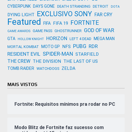
CYBERPUNK
DAYS GONE
DEATH STRANDING
DETROIT
DOTA
EXCLUSIVO SONY
FAR CRY
DYING LIGHT
Featured
FORTNITE
FIFA 19
FIFA
GOD OF WAR
GAME PASS
GHOSTRUNNER
GAME AWARDS
HORIZON
GTA
MEGA MAN
LEFT 4 DEAD
HOLLOW KNIGHT
PUBG
RDR
NFS
MOTO GP
MORTAL KOMBAT
SPIDER-MAN
RESIDENT EVIL
STARFIELD
THE CREW
THE DIVISION
THE LAST OF US
ZELDA
TOMB RAIDER
WATCHDOGS
MAIS VISTOS
Fortnite: Requisitos mínimos pra rodar no PC
Modo Blitz de Fortnite faz sucesso com