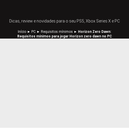
Dicas, review e novidades para o seu PS5, Xbox Series X e PC
Início
►
PC
►
Requisitos mínimos
►
Horizon Zero Dawn:
Requisitos mínimos para jogar Horizon zero dawn no PC