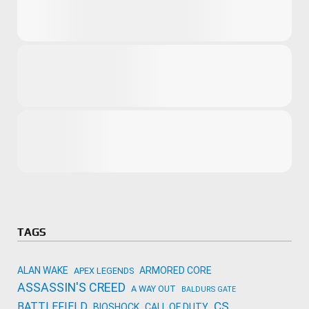
Microsoft
Amazon
Novidades
primeira ví
para compr
Activision
TAGS
ALAN WAKE
ARMORED CORE
APEX LEGENDS
ASSASSIN'S CREED
A WAY OUT
BALDURS GATE
CS
BATTLEFIELD
BIOSHOCK
CALL OF DUTY