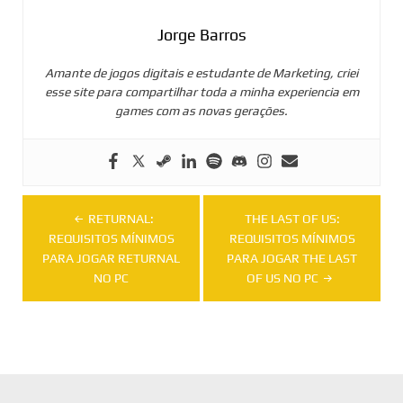
Jorge Barros
Amante de jogos digitais e estudante de Marketing, criei
esse site para compartilhar toda a minha experiencia em
games com as novas gerações.
Navegação
RETURNAL:
THE LAST OF US:
de
REQUISITOS MÍNIMOS
REQUISITOS MÍNIMOS
PARA JOGAR RETURNAL
PARA JOGAR THE LAST
Post
NO PC
OF US NO PC