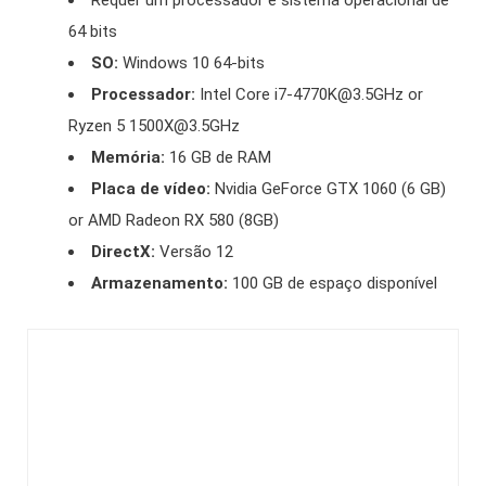
Requer um processador e sistema operacional de
64 bits
SO:
Windows 10 64-bits
Processador:
Intel Core i7-4770K@3.5GHz or
Ryzen 5 1500X@3.5GHz
Memória:
16 GB de RAM
Placa de vídeo:
Nvidia GeForce GTX 1060 (6 GB)
or AMD Radeon RX 580 (8GB)
DirectX:
Versão 12
Armazenamento:
100 GB de espaço disponível