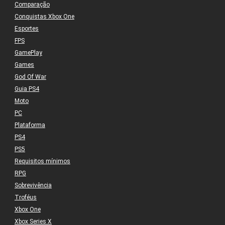
Comparação
Conquistas Xbox One
Esportes
FPS
GamePlay
Games
God Of War
Guia PS4
Moto
PC
Plataforma
PS4
PS5
Requisitos mínimos
RPG
Sobrevivência
Troféus
Xbox One
Xbox Series X