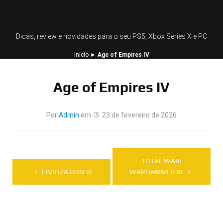
Dicas, review e novidades para o seu PS5, Xbox Series X e PC
Início
►
Age of Empires IV
Age of Empires IV
Por
Admin
em
23 de fevereiro de 2026
Navegação
TOTAL WAR:
de
CIVILIZATION VI
WARHAMMER III
Post