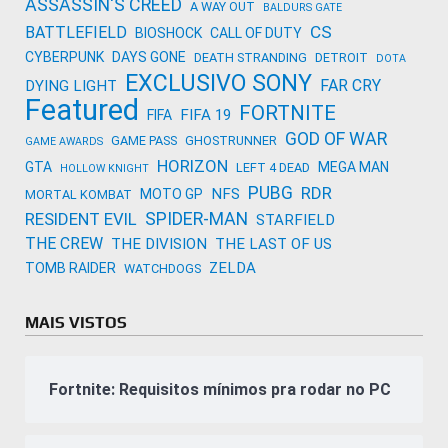
ASSASSIN'S CREED
A WAY OUT
BALDURS GATE
CS
BATTLEFIELD
BIOSHOCK
CALL OF DUTY
CYBERPUNK
DAYS GONE
DEATH STRANDING
DETROIT
DOTA
EXCLUSIVO SONY
FAR CRY
DYING LIGHT
Featured
FORTNITE
FIFA 19
FIFA
GOD OF WAR
GAME PASS
GHOSTRUNNER
GAME AWARDS
HORIZON
GTA
MEGA MAN
LEFT 4 DEAD
HOLLOW KNIGHT
PUBG
RDR
NFS
MOTO GP
MORTAL KOMBAT
SPIDER-MAN
RESIDENT EVIL
STARFIELD
THE CREW
THE DIVISION
THE LAST OF US
ZELDA
TOMB RAIDER
WATCHDOGS
MAIS VISTOS
Fortnite: Requisitos mínimos pra rodar no PC