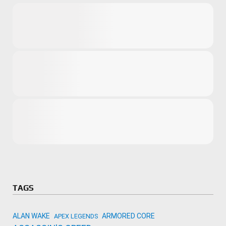
Microsoft
Amazon
Novidades
primeira ví
para compr
Activision
TAGS
ALAN WAKE
ARMORED CORE
APEX LEGENDS