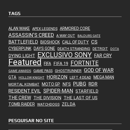
TAGS
ALAN WAKE
ARMORED CORE
APEX LEGENDS
ASSASSIN'S CREED
A WAY OUT
BALDURS GATE
CS
BATTLEFIELD
BIOSHOCK
CALL OF DUTY
CYBERPUNK
DAYS GONE
DEATH STRANDING
DETROIT
DOTA
EXCLUSIVO SONY
FAR CRY
DYING LIGHT
Featured
FORTNITE
FIFA 19
FIFA
GOD OF WAR
GAME PASS
GHOSTRUNNER
GAME AWARDS
HORIZON
GTA
MEGA MAN
LEFT 4 DEAD
HOLLOW KNIGHT
PUBG
RDR
NFS
MOTO GP
MORTAL KOMBAT
SPIDER-MAN
RESIDENT EVIL
STARFIELD
THE CREW
THE DIVISION
THE LAST OF US
ZELDA
TOMB RAIDER
WATCHDOGS
PESQUISAR NO SITE